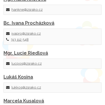
hankne@zsrako.cz
Bc. Ivana Procházková
ivapro@zsrako.cz
313 112 548
Mgr. Lucie Riedlová
lucpos@zsrako.cz
Lukáš Kosina
lukkos@zsrako.cz
Marcela Kusalová