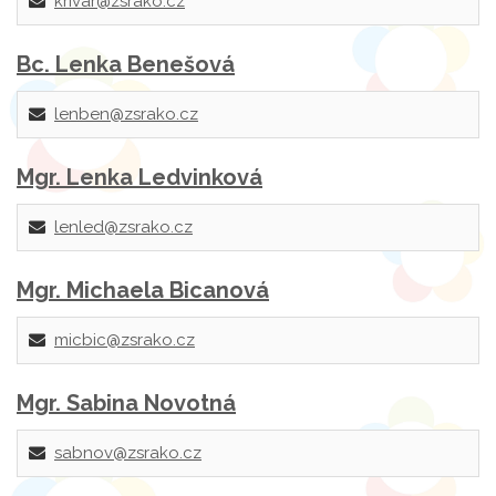
krivar@zsrako.cz
Bc. Lenka Benešová
lenben@zsrako.cz
Mgr. Lenka Ledvinková
lenled@zsrako.cz
Mgr. Michaela Bicanová
micbic@zsrako.cz
Mgr. Sabina Novotná
sabnov@zsrako.cz