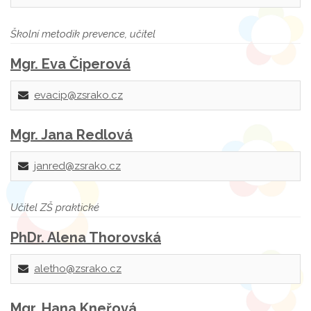
Školní metodik prevence, učitel
Mgr. Eva Čiperová
evacip@zsrako.cz
Mgr. Jana Redlová
janred@zsrako.cz
Učitel ZŠ praktické
PhDr. Alena Thorovská
aletho@zsrako.cz
Mgr. Hana Kneřová