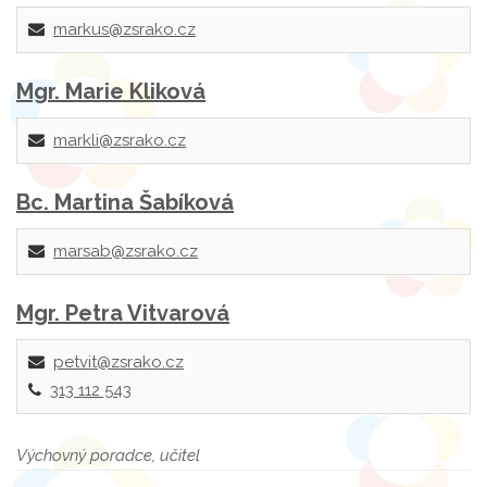
markus@zsrako.cz
Mgr. Marie Kliková
markli@zsrako.cz
Bc. Martina Šabíková
marsab@zsrako.cz
Mgr. Petra Vitvarová
petvit@zsrako.cz
313 112 543
Výchovný poradce, učitel