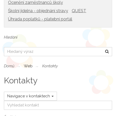
Ocenění zaměstnanců školy
Školní jídelna - objednání stravy
QUEST
Úhrada poplatků - platební portál
Hledání
Hledat
Domů
Web
Kontakty
Kontakty
Navigace v kontaktech