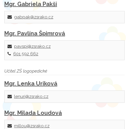
Mgr. Gabriela Pakši
gabpak@zsrako.cz
Mgr. Pavlína Špimrová
pavspi@zsrako.cz
601 592 662
Učitel ZŠ logopedické
Mgr. Lenka Uriková
lenuri@zsrako.cz
Mgr. Milada Loudová
millou@zsrako.cz