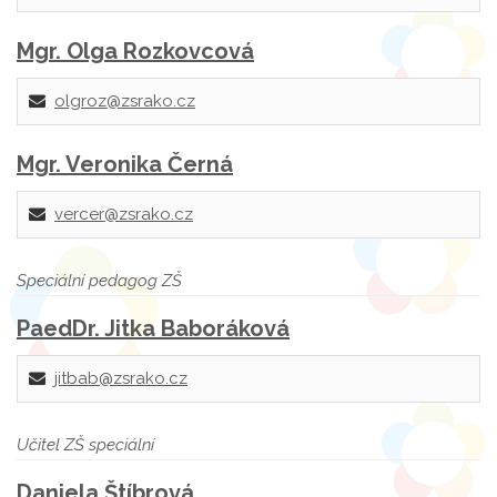
Mgr. Olga Rozkovcová
olgroz@zsrako.cz
Mgr. Veronika Černá
vercer@zsrako.cz
Speciální pedagog ZŠ
PaedDr. Jitka Baboráková
jitbab@zsrako.cz
Učitel ZŠ speciální
Daniela Štíbrová