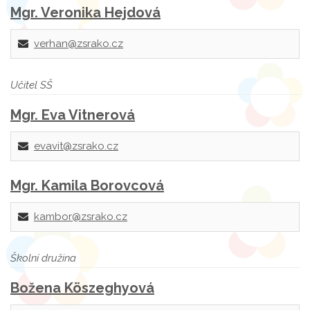
Mgr. Veronika Hejdová
verhan@zsrako.cz
Učitel SŠ
Mgr. Eva Vitnerová
evavit@zsrako.cz
Mgr. Kamila Borovcová
kambor@zsrako.cz
Školní družina
Božena Köszeghyová