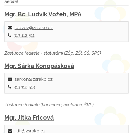
Ředitel
Mgr. Bc. Ludvík Vožeh, MPA
ludvoz@zsrako.cz
313 112 511
Zástupce ředitele - statutární (ZŠp, ZŠl, SŠ, SPC)
Mgr. Šárka Konopásková
sarkon@zsrako.cz
313 112 513
Zástupce ředitele (koncepce, evaluace, ŠVP)
Mgr. Jitka Fricová
jitfri@zsrako.cz