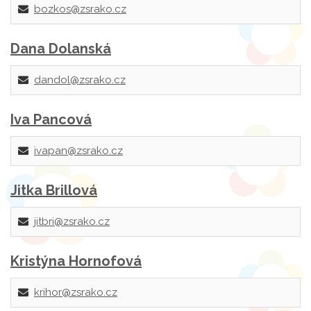
bozkos@zsrako.cz
Dana Dolanská
dandol@zsrako.cz
Iva Pancová
ivapan@zsrako.cz
Jitka Brillová
jitbri@zsrako.cz
Kristýna Hornofová
krihor@zsrako.cz