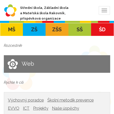
Střední škola, Základní škola
Zobra
a Mateřská škola Rakovník,
navig
příspěvková organizace
MŠ
ZŠ
ZŠS
SŠ
ŠD
Rozcestník
Web
Rychle k cíli
Výchovný poradce
Školní metodik prevence
EVVO
ICT
Projekty
Naše úspěchy