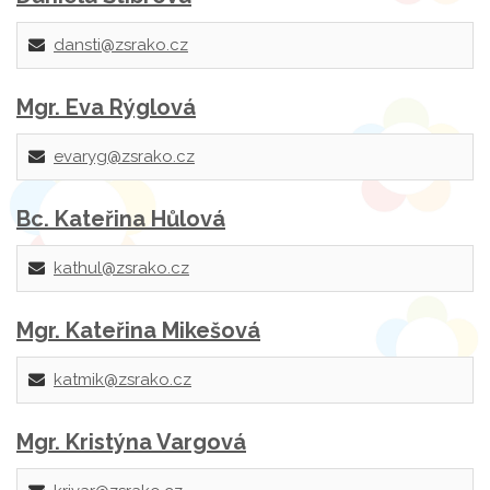
dansti@zsrako.cz
Mgr. Eva Rýglová
evaryg@zsrako.cz
Bc. Kateřina Hůlová
kathul@zsrako.cz
Mgr. Kateřina Mikešová
katmik@zsrako.cz
Mgr. Kristýna Vargová