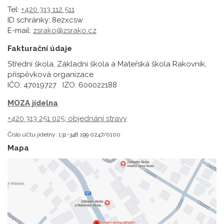
Tel:
+420 313 112 511
ID schránky: 8e2xcsw
E-mail:
zsrako@zsrako.cz
Fakturační údaje
Střední škola, Základní škola a Mateřská škola Rakovník,
příspěvková organizace
IČO: 47019727 IZO: 600022188
MOZA jídelna
+420 313 251 025;
objednání stravy
Číslo účtu jídelny: 131-348 199 0247/0100
Mapa