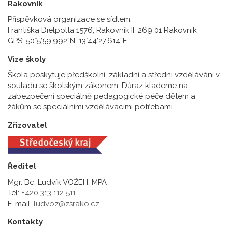
Rakovník
Příspěvková organizace se sídlem:
Františka Dielpolta 1576, Rakovník II, 269 01 Rakovník
GPS: 50°5’59.992”N, 13°44’27.614”E
Vize školy
Škola poskytuje předškolní, základní a střední vzdělávání v
souladu se školským zákonem. Důraz klademe na
zabezpečení speciálně pedagogické péče dětem a
žákům se speciálními vzdělávacími potřebami.
Zřizovatel
Ředitel
Mgr. Bc. Ludvík VOŽEH, MPA
Tel:
+420 313 112 511
E-mail:
ludvoz@zsrako.cz
Kontakty