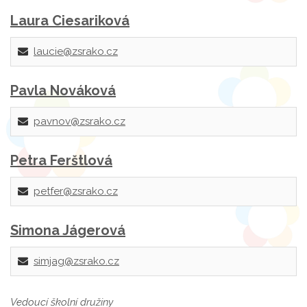
Laura Ciesariková
laucie@zsrako.cz
Pavla Nováková
pavnov@zsrako.cz
Petra Ferštlová
petfer@zsrako.cz
Simona Jágerová
simjag@zsrako.cz
Vedoucí školní družiny