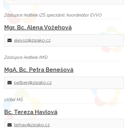
Zástupce ředitele (ZŠ speciální), koordinátor EVVO
Mgr. Bc. Alena Vožehová
alevoz@zsrako.cz
Zástupce ředitele (MŠ)
MgA. Bc. Petra Benešová
petben@zsrako.cz
Učitel MŠ
Bc. Tereza Havlová
terhav@zsrako.cz