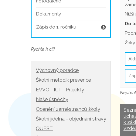
Fotogalerie
zamě
Dokumenty
Nižší
Do l
Zápis do 1. ročníku
Podmí
Žáky 
Rychle k cíli
Akt
Výchovný poradce
Záp
Školní metodik prevence
EVVO
ICT
Projekty
Nepřehl
Naše úspěchy
Ocenění zaměstnanců školy
Sezn
uchaz
Školní jídelna - objednání stravy
k zák
vzděl
QUEST