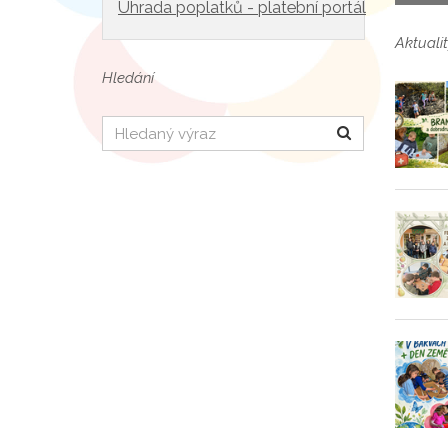
Úhrada poplatků - platební portál
Aktualit
Hledání
Hledat