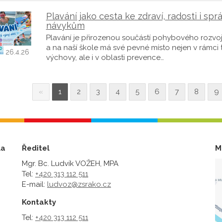
Plavání jako cesta ke zdraví, radosti i sp
návykům
Plavání je přirozenou součástí pohybového rozvoj
a na naší škole má své pevné místo nejen v rámci 
26.4.26
výchovy, ale i v oblasti prevence…
«
1
2
3
4
5
6
7
8
9
la
Ředitel
M
Mgr. Bc. Ludvík VOŽEH, MPA
Tel:
+420 313 112 511
E-mail:
ludvoz@zsrako.cz
Kontakty
Tel:
+420 313 112 511