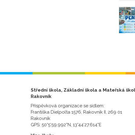
Střední škola, Základní škola a Mateřská ško
Rakovník
Příspěvková organizace se sídlem:
Františka Dielpolta 1576, Rakovník II, 269 01
Rakovník
GPS: 50°5’59.992”N, 13°44’27.614”E