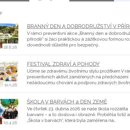
y
BRANNÝ DEN A DOBRODRUŽSTVÍ V PŘÍ
V rámci preventivní akce „Branný den a dobrodruž
přírodě“ si žáci praktickou a zážitkovou formou roz
dovednosti důležité pro bezpečný…
18.6.26
FESTIVAL ZDRAVÍ A POHODY
Učíme se zdravému životnímu stylu prožitkem V rá
preventivních aktivit zaměřených na předcházení
nežádoucímu chování a podporu zdravých životn
19.5.26
ŠKOLA V BARVÁCH a DEN ZEMĚ
Ve čtvrtek 23. dubna 2026 se naše škola rozzářila
barvami – a to doslova i obrazně. Proběhla totiž 
„Škola v barvách“, která byla zaměřena na…
30.4.26