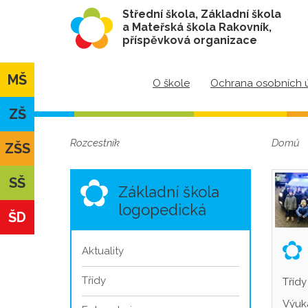
Střední škola, Základní škola
a Mateřská škola Rakovník,
příspěvková organizace
MŠ
O škole
Ochrana osobních 
ZŠ
Rozcestník
Domů
ZŠS
SŠ
Základní škola
logopedická
ŠD
Aktuality
Třídy
Třídy
Výuk