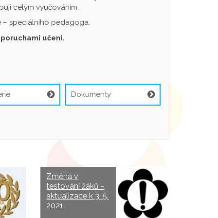
pují celým vyučováním.
ele – speciálního pedagoga.
 poruchami učení.
rie
Dokumenty
Změna v
testování žáků -
aktualizace k 3. 5.
2021