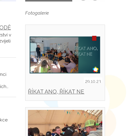
Fotogalerie
RODĚ
ství v
víjeli
mci
29.10.23
ích…
ŘÍKAT ANO, ŘÍKAT NE
akce