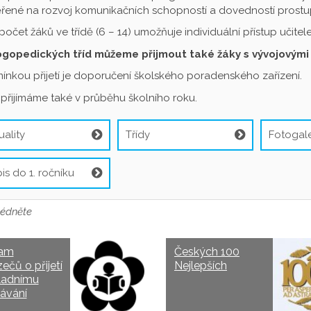
řené na rozvoj komunikačních schopností a dovedností prostu
 počet žáků ve třídě (6 – 14) umožňuje individuální přístup učit
ogopedických tříd můžeme přijmout také žáky s vývojovými
nkou přijetí je doporučení školského poradenského zařízení.
přijímáme také v průběhu školního roku.
uality
Třídy
Fotogale
is do 1. ročníku
édněte
am
Českých 100
ečů o přijetí
Nejlepších
ladnímu
ávání