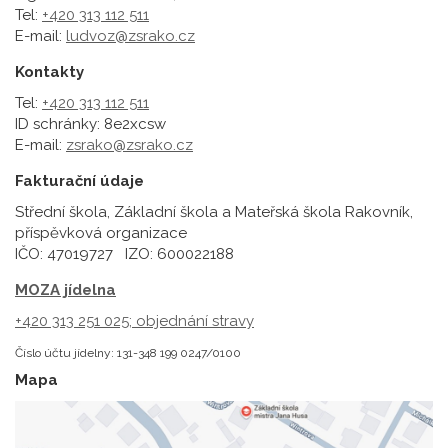
Tel:
+420 313 112 511
E-mail:
ludvoz@zsrako.cz
Kontakty
Tel:
+420 313 112 511
ID schránky: 8e2xcsw
E-mail:
zsrako@zsrako.cz
Fakturační údaje
Střední škola, Základní škola a Mateřská škola Rakovník,
příspěvková organizace
IČO: 47019727 IZO: 600022188
MOZA jídelna
+420 313 251 025;
objednání stravy
Číslo účtu jídelny: 131-348 199 0247/0100
Mapa