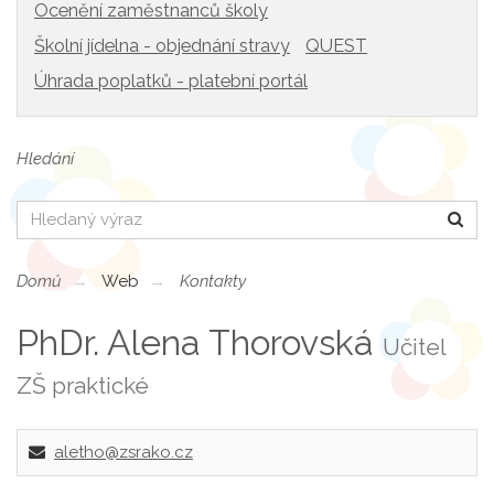
Ocenění zaměstnanců školy
Školní jídelna - objednání stravy
QUEST
Úhrada poplatků - platební portál
Hledání
Hledat
Domů
Web
Kontakty
PhDr. Alena Thorovská
Učitel
ZŠ praktické
aletho@zsrako.cz