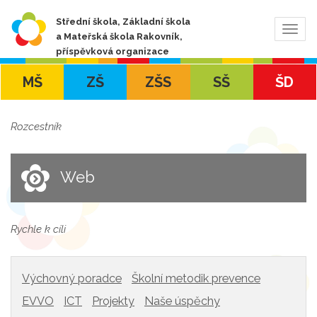
Střední škola, Základní škola
Zobra
a Mateřská škola Rakovník,
navig
příspěvková organizace
MŠ
ZŠ
ZŠS
SŠ
ŠD
Rozcestník
Web
Rychle k cíli
Výchovný poradce
Školní metodik prevence
EVVO
ICT
Projekty
Naše úspěchy