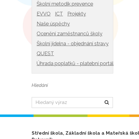
Školní metodik prevence
EVVO
ICT
Projekty
Naše úspěchy
Ocenění zaměstnanců školy
Školní jídelna - objednání stravy
QUEST
Úhrada poplatků - platební portál
Hledání
Hledat
Střední škola, Základní škola a Mateřská ško