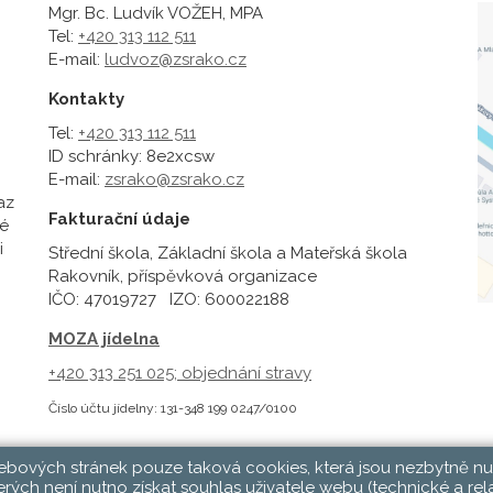
Mgr. Bc. Ludvík VOŽEH, MPA
Tel:
+420 313 112 511
E-mail:
ludvoz@zsrako.cz
Kontakty
Tel:
+420 313 112 511
ID schránky: 8e2xcsw
E-mail:
zsrako@zsrako.cz
az
Fakturační údaje
é
i
Střední škola, Základní škola a Mateřská škola
Rakovník, příspěvková organizace
IČO: 47019727 IZO: 600022188
MOZA jídelna
+420 313 251 025;
objednání stravy
Číslo účtu jídelny: 131-348 199 0247/0100
webových stránek pouze taková cookies, která jsou nezbytně nu
rých není nutno získat souhlas uživatele webu (technické a rel