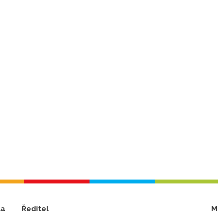
la
Ředitel
M