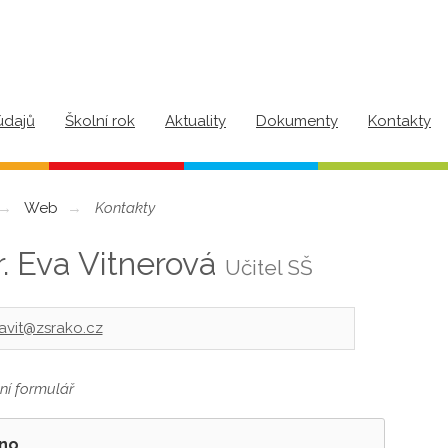
údajů
Školní rok
Aktuality
Dokumenty
Kontakty
Web
Kontakty
. Eva Vitnerová
Učitel SŠ
avit@zsrako.cz
ní formulář
no