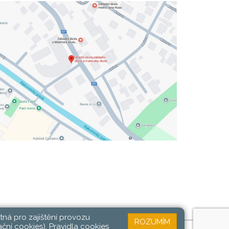
tná pro zajištění provozu
ROZUMÍM
ační cookies).
Pravidla cookies