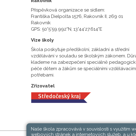
Rakovník
Příspěvková organizace se sídlem:
Františka Dielpolta 1576, Rakovník II, 269 01
Rakovník
GPS: 50°5’59.992”N, 13°44’27.614”E
Vize školy
Škola poskytuje předškolní, základní a střední
vzdělávání v souladu se školským zákonem. Důr
klademe na zabezpečení speciálně pedagogick
péče dětem a žákům se speciálními vzdělávacím
potřebami.
Zřizovatel
Naše škola zpracovává v souvislosti s využitím 
webových stránek a internetových služeb, a u kte