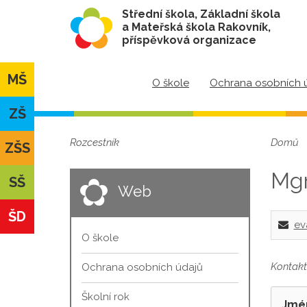
Střední škola, Základní škola
a Mateřská škola Rakovník,
příspěvková organizace
MŠ
O škole
Ochrana osobních 
ZŠ
Rozcestník
Domů
ZŠS
Mgr
SŠ
Web
ŠD
ev
O škole
Kontakt
Ochrana osobních údajů
Školní rok
Jmé