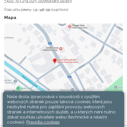
+420 313 251 025;
objednání stravy
Číslo účtu jídelny: 131-348 199 0247/0100
Mapa
Naše škola zpracovává v souvislosti s využitím
webových stránek pouze taková cookies, která jsou
nezbytně nutná pro zajištění provozu webových
stránek a internetových služeb, a u kterých není nutno
získat souhlas uživatele webu (technické a relační
cookies).
Pravidla cookies