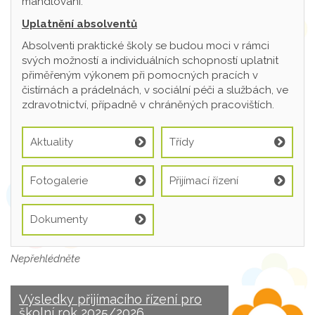
mandlování.
Uplatnění absolventů
Absolventi praktické školy se budou moci v rámci
svých možností a individuálních schopností uplatnit
přiměřeným výkonem při pomocných pracích v
čistírnách a prádelnách, v sociální péči a službách, ve
zdravotnictví, případně v chráněných pracovištích.
Aktuality
Třídy
Fotogalerie
Přijímací řízení
Dokumenty
Nepřehlédněte
Výsledky přijímacího řízení pro
školní rok 2025/2026