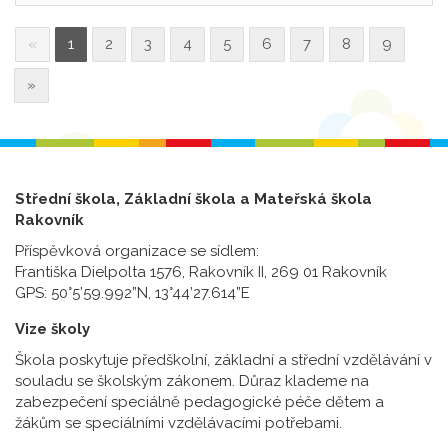
«
1
2
3
4
5
6
7
8
9
»
Střední škola, Základní škola a Mateřská škola
Rakovník
Příspěvková organizace se sídlem:
Františka Dielpolta 1576, Rakovník II, 269 01 Rakovník
GPS: 50°5’59.992”N, 13°44’27.614”E
Vize školy
Škola poskytuje předškolní, základní a střední vzdělávání v
souladu se školským zákonem. Důraz klademe na
zabezpečení speciálně pedagogické péče dětem a
žákům se speciálními vzdělávacími potřebami.