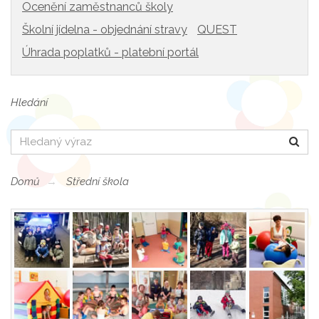
Ocenění zaměstnanců školy
Školní jídelna - objednání stravy
QUEST
Úhrada poplatků - platební portál
Hledání
Hledat
Domů
Střední škola