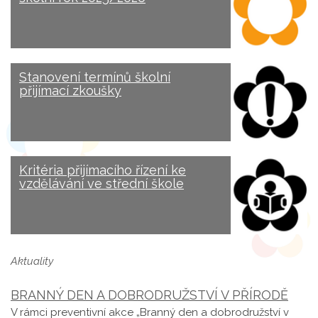
Stanovení termínů školní
přijímací zkoušky
Kritéria přijímacího řízení ke
vzdělávání ve střední škole
Aktuality
BRANNÝ DEN A DOBRODRUŽSTVÍ V PŘÍRODĚ
V rámci preventivní akce „Branný den a dobrodružství v