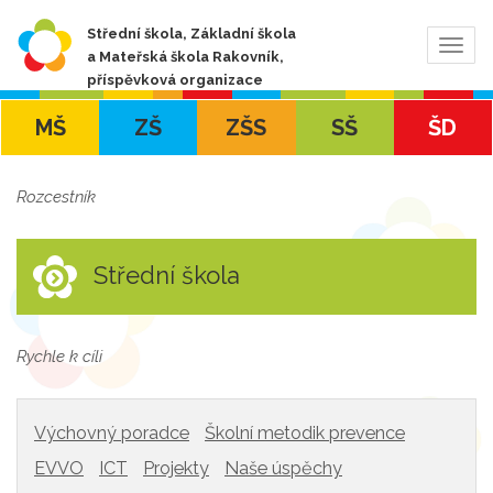
Střední škola, Základní škola
Zobra
a Mateřská škola Rakovník,
navig
příspěvková organizace
MŠ
ZŠ
ZŠS
SŠ
ŠD
Rozcestník
Střední škola
Rychle k cíli
Výchovný poradce
Školní metodik prevence
EVVO
ICT
Projekty
Naše úspěchy