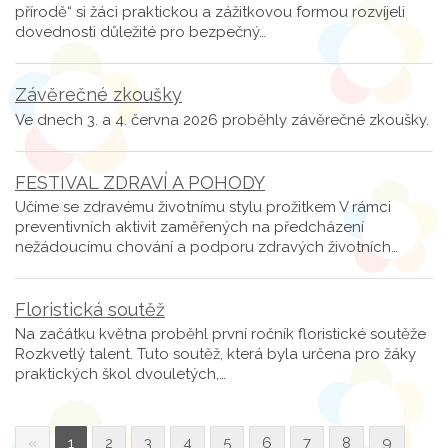
přírodě“ si žáci praktickou a zážitkovou formou rozvíjeli
dovednosti důležité pro bezpečný…
Závěrečné zkoušky
Ve dnech 3. a 4. června 2026 proběhly závěrečné zkoušky.
FESTIVAL ZDRAVÍ A POHODY
Učíme se zdravému životnímu stylu prožitkem V rámci
preventivních aktivit zaměřených na předcházení
nežádoucímu chování a podporu zdravých životních…
Floristická soutěž
Na začátku května proběhl první ročník floristické soutěže
Rozkvetlý talent. Tuto soutěž, která byla určena pro žáky
praktických škol dvouletých,…
«
1
2
3
4
5
6
7
8
9