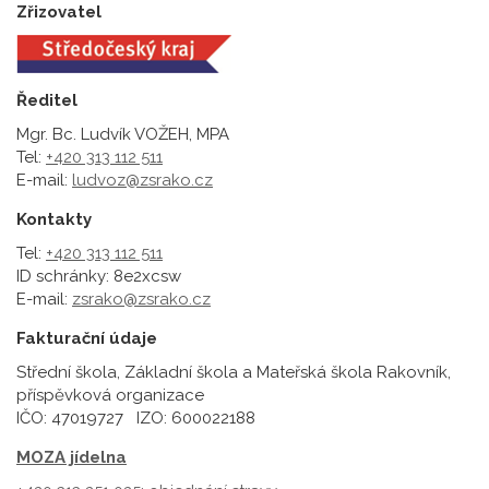
Zřizovatel
Ředitel
Mgr. Bc. Ludvík VOŽEH, MPA
Tel:
+420 313 112 511
E-mail:
ludvoz@zsrako.cz
Kontakty
Tel:
+420 313 112 511
ID schránky: 8e2xcsw
E-mail:
zsrako@zsrako.cz
Fakturační údaje
Střední škola, Základní škola a Mateřská škola Rakovník,
příspěvková organizace
IČO: 47019727 IZO: 600022188
MOZA jídelna