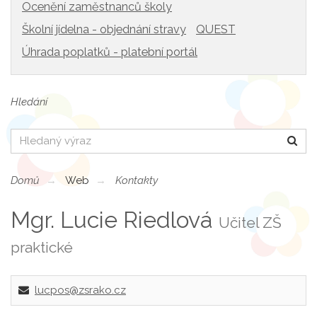
Ocenění zaměstnanců školy
Školní jídelna - objednání stravy
QUEST
Úhrada poplatků - platební portál
Hledání
Hledat
Domů
Web
Kontakty
Mgr. Lucie Riedlová
Učitel ZŠ
praktické
lucpos@zsrako.cz