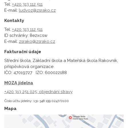
Tel:
+420 313 112 511
E-mail:
ludvoz@zsrako.cz
Kontakty
Tel:
+420 313 112 511
ID schránky: 8e2xcsw
E-mail:
zsrako@zsrako.cz
Fakturační údaje
Střední škola, Základní škola a Mateřská škola Rakovník,
příspěvková organizace
IČO: 47019727 IZO: 600022188
MOZA jídelna
+420 313 251 025;
objednání stravy
Číslo účtu jídelny: 131-348 199 0247/0100
Mapa