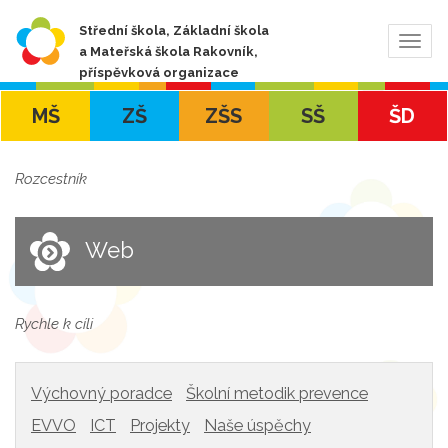
Střední škola, Základní škola
Zobra
a Mateřská škola Rakovník,
navig
příspěvková organizace
MŠ
ZŠ
ZŠS
SŠ
ŠD
Rozcestník
Web
Rychle k cíli
Výchovný poradce
Školní metodik prevence
EVVO
ICT
Projekty
Naše úspěchy