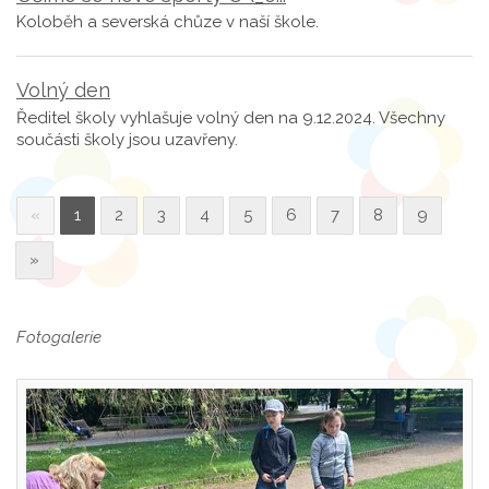
Koloběh a severská chůze v naší škole.
Volný den
Ředitel školy vyhlašuje volný den na 9.12.2024. Všechny
součásti školy jsou uzavřeny.
«
1
2
3
4
5
6
7
8
9
»
Fotogalerie