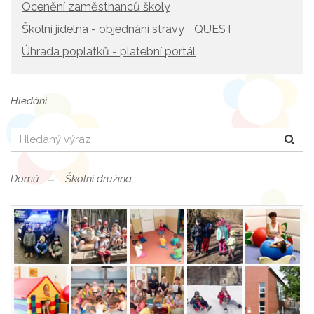
Ocenění zaměstnanců školy
Školní jídelna - objednání stravy
QUEST
Úhrada poplatků - platební portál
Hledání
Hledat
Domů
Školní družina