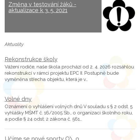
Změna v testování žáků -
aktualizace k 3. 5. 2021
Aktuality
Rekonstrukce školy
Vážení rodiče, naše škola prochází od 2. 4. 2026 rozsáhlou
rekonstrukcí v rámci projektu EPC II. Postupně bude
vyměněna střecha objektu, která je v…
Volné dny
Oznámení o vyhlášení volných dnů V souladu s § 2 odst. 5
vyhlášky MŠMT č. 16/2005 Sb., o organizaci školního roku,
a podle § 24 odst. 2 zákona č. 561…
Učíme se nové sporty O\_o...