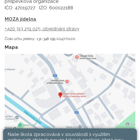
příspěvková organizace
IČO: 47019727 IZO: 600022188
MOZA jídelna
+420 313 251 025;
objednání stravy
Číslo účtu jídelny: 131-348 199 0247/0100
Mapa
Naše škola zpracovává v souvislosti s využitím