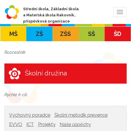
Střední škola, Základní škola
Zobra
a Mateřská škola Rakovník,
navig
příspěvková organizace
MŠ
ZŠ
ZŠS
SŠ
ŠD
Rozcestník
Školní družina
Rychle k cíli
Výchovný poradce
Školní metodik prevence
EVVO
ICT
Projekty
Naše úspěchy