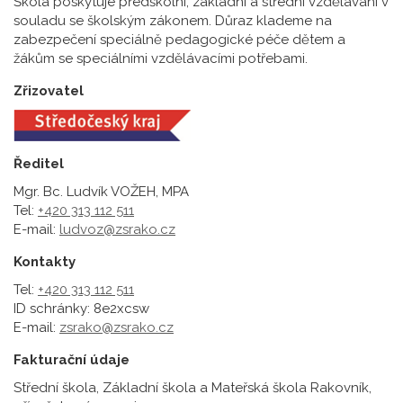
Škola poskytuje předškolní, základní a střední vzdělávání v
souladu se školským zákonem. Důraz klademe na
zabezpečení speciálně pedagogické péče dětem a
žákům se speciálními vzdělávacími potřebami.
Zřizovatel
Ředitel
Mgr. Bc. Ludvík VOŽEH, MPA
Tel:
+420 313 112 511
E-mail:
ludvoz@zsrako.cz
Kontakty
Tel:
+420 313 112 511
ID schránky: 8e2xcsw
E-mail:
zsrako@zsrako.cz
Fakturační údaje
Střední škola, Základní škola a Mateřská škola Rakovník,