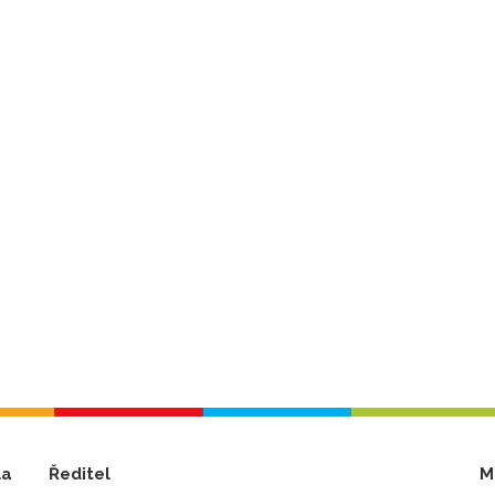
la
Ředitel
M