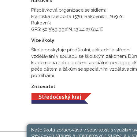
Rakovník
Příspěvková organizace se sídlem:
Františka Dielpolta 1576, Rakovník II, 269 01
Rakovník
GPS: 50°5’59.992”N, 13°44’27.614”E
Vize školy
Škola poskytuje předškolní, základní a střední
vzdělávání v souladu se školským zákonem. Důr
klademe na zabezpečení speciálně pedagogick
péče dětem a žákům se speciálními vzdělávacím
potřebami.
Zřizovatel
Naše škola zpracovává v souvislosti s využitím 
webových stránek a internetových služeb, a u kte