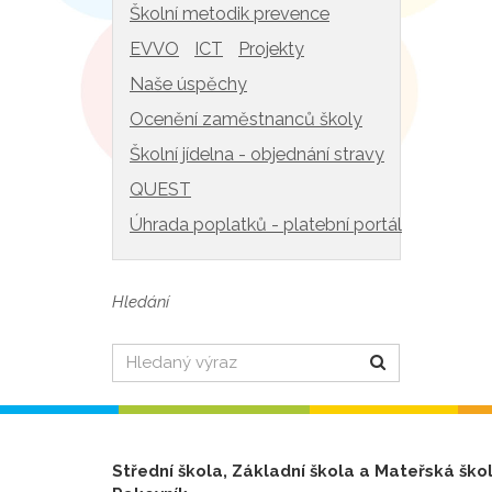
Školní metodik prevence
EVVO
ICT
Projekty
Naše úspěchy
Ocenění zaměstnanců školy
Školní jídelna - objednání stravy
QUEST
Úhrada poplatků - platební portál
Hledání
Hledat
Střední škola, Základní škola a Mateřská ško