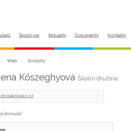
údajů
Školní rok
Aktuality
Dokumenty
Kontakty
Web
Kontakty
ena Köszeghyová
Školní družina
zkos@zsrako.cz
ní formulář
no