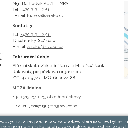
Mgr. Bc. Ludvík VOŽEH, MPA
Tel:
+420 313 112 511
E-mail:
ludvoz@zsrako.cz
Kontakty
Tel:
+420 313 112 511
ID schránky: 8e2xcsw
E-mail:
zsrako@zsrako.cz
az
Fakturační údaje
é
i
Střední škola, Základní škola a Mateřská škola
Rakovník, příspěvková organizace
IČO: 47019727 IZO: 600022188
MOZA jídelna
+420 313 251 025;
objednání stravy
Číslo účtu jídelny: 131-348 199 0247/0100
webových stránek pouze taková cookies, která jsou nezbytně nu
rých není nutno získat souhlas uživatele webu (technické a rel