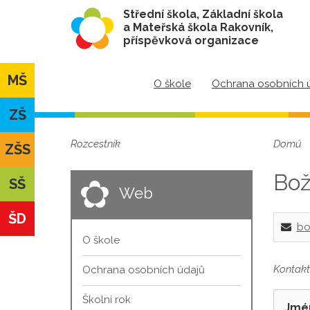
Střední škola, Základní škola
a Mateřská škola Rakovník,
příspěvková organizace
MŠ
O škole
Ochrana osobních 
ZŠ
Rozcestník
Domů
ZŠS
Bož
SŠ
Web
ŠD
bo
O škole
Kontakt
Ochrana osobních údajů
Školní rok
Jmé