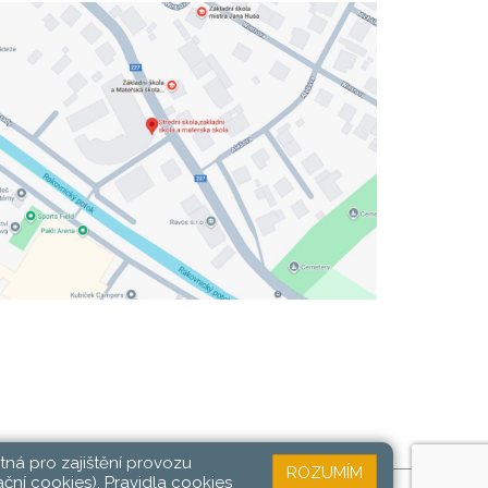
tná pro zajištění provozu
ROZUMÍM
ační cookies).
Pravidla cookies