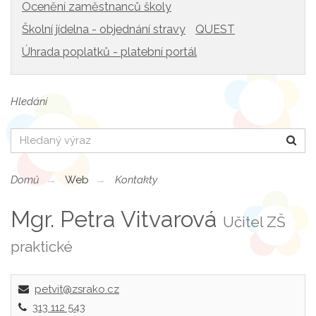
Ocenění zaměstnanců školy
Školní jídelna - objednání stravy
QUEST
Úhrada poplatků - platební portál
Hledání
Hledat
Domů
Web
Kontakty
Mgr. Petra Vitvarová
Učitel ZŠ
praktické
petvit@zsrako.cz
313 112 543