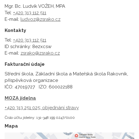
Mgr. Bc. Ludvík VOŽEH, MPA
Tel:
+420 313 112 511
E-mail:
ludvoz@zsrako.cz
Kontakty
Tel:
+420 313 112 511
ID schránky: 8e2xcsw
E-mail:
zsrako@zsrako.cz
Fakturační údaje
Střední škola, Základní škola a Mateřská škola Rakovník,
příspěvková organizace
IČO: 47019727 IZO: 600022188
MOZA jídelna
+420 313 251 025;
objednání stravy
Číslo účtu jídelny: 131-348 199 0247/0100
Mapa