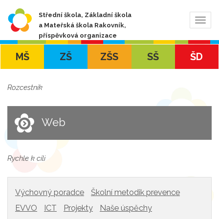
Střední škola, Základní škola
Zobra
a Mateřská škola Rakovník,
navig
příspěvková organizace
MŠ
ZŠ
ZŠS
SŠ
ŠD
Rozcestník
Web
Rychle k cíli
Výchovný poradce
Školní metodik prevence
EVVO
ICT
Projekty
Naše úspěchy