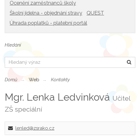
Ocenění zaměstnanců školy
Školní jídelna - objednání stravy
QUEST
Úhrada poplatků - platební portál
Hledání
Hledat
Domů
Web
Kontakty
Mgr. Lenka Ledvinková
Učitel
ZŠ speciální
lenled@zsrako.cz