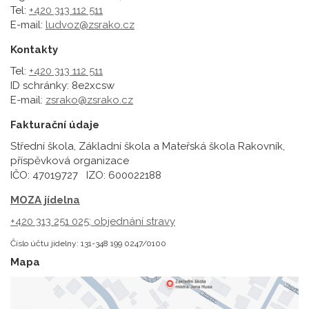
Tel:
+420 313 112 511
E-mail:
ludvoz@zsrako.cz
Kontakty
Tel:
+420 313 112 511
ID schránky: 8e2xcsw
E-mail:
zsrako@zsrako.cz
Fakturační údaje
Střední škola, Základní škola a Mateřská škola Rakovník,
příspěvková organizace
IČO: 47019727 IZO: 600022188
MOZA jídelna
+420 313 251 025;
objednání stravy
Číslo účtu jídelny: 131-348 199 0247/0100
Mapa