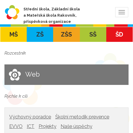
Střední škola, Základní škola
Zobra
a Mateřská škola Rakovník,
navig
příspěvková organizace
MŠ
ZŠ
ZŠS
SŠ
ŠD
Rozcestník
Web
Rychle k cíli
Výchovný poradce
Školní metodik prevence
EVVO
ICT
Projekty
Naše úspěchy