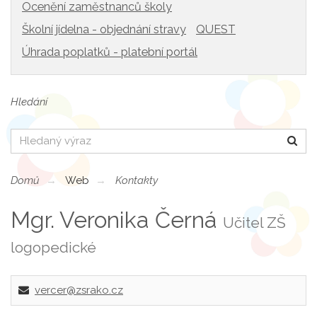
Ocenění zaměstnanců školy
Školní jídelna - objednání stravy
QUEST
Úhrada poplatků - platební portál
Hledání
Hledat
Domů
Web
Kontakty
Mgr. Veronika Černá
Učitel ZŠ
logopedické
vercer@zsrako.cz