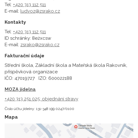
Tel:
+420 313 112 511
E-mail:
ludvoz@zsrako.cz
Kontakty
Tel:
+420 313 112 511
ID schránky: 8e2xcsw
E-mail:
zsrako@zsrako.cz
Fakturační údaje
Střední škola, Základní škola a Mateřská škola Rakovník,
příspěvková organizace
IČO: 47019727 IZO: 600022188
MOZA jídelna
+420 313 251 025;
objednání stravy
Číslo účtu jídelny: 131-348 199 0247/0100
Mapa