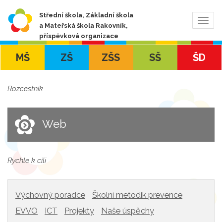
Střední škola, Základní škola
Zobra
a Mateřská škola Rakovník,
navig
příspěvková organizace
MŠ
ZŠ
ZŠS
SŠ
ŠD
Rozcestník
Web
Rychle k cíli
Výchovný poradce
Školní metodik prevence
EVVO
ICT
Projekty
Naše úspěchy