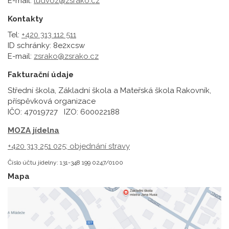
E-mail:
ludvoz@zsrako.cz
Kontakty
Tel:
+420 313 112 511
ID schránky: 8e2xcsw
E-mail:
zsrako@zsrako.cz
Fakturační údaje
Střední škola, Základní škola a Mateřská škola Rakovník,
příspěvková organizace
IČO: 47019727 IZO: 600022188
MOZA jídelna
+420 313 251 025;
objednání stravy
Číslo účtu jídelny: 131-348 199 0247/0100
Mapa