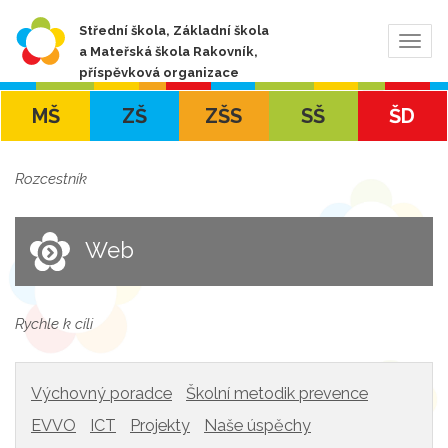
Střední škola, Základní škola
Zobra
a Mateřská škola Rakovník,
navig
příspěvková organizace
MŠ
ZŠ
ZŠS
SŠ
ŠD
Rozcestník
Web
Rychle k cíli
Výchovný poradce
Školní metodik prevence
EVVO
ICT
Projekty
Naše úspěchy