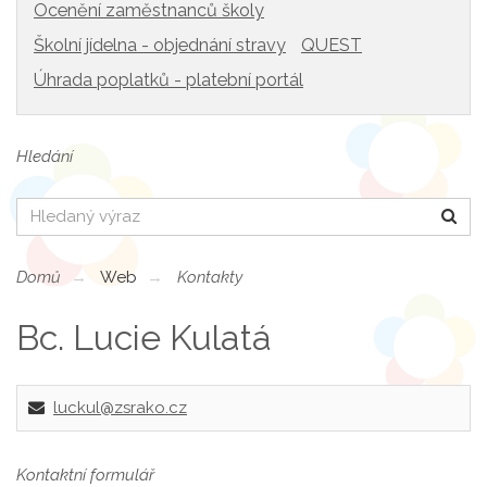
Ocenění zaměstnanců školy
Školní jídelna - objednání stravy
QUEST
Úhrada poplatků - platební portál
Hledání
Hledat
Domů
Web
Kontakty
Bc. Lucie Kulatá
luckul@zsrako.cz
Kontaktní formulář