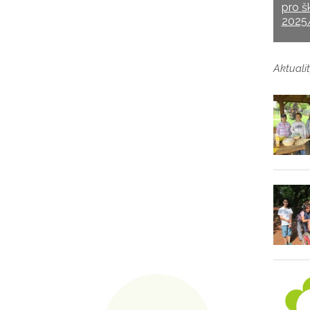
pro š
2025
Aktualit