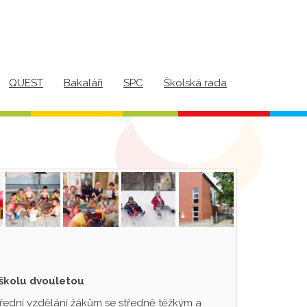
QUEST
Bakaláři
SPC
Školská rada
 školu dvouletou
třední vzdělání žákům se středně těžkým a