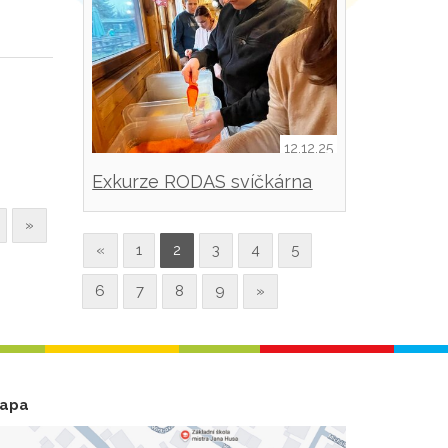
12.12.25
Exkurze RODAS svíčkárna
Šestajovice
»
«
1
2
3
4
5
6
7
8
9
»
apa