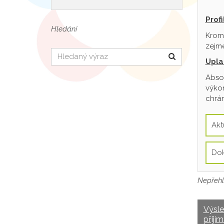
Prof
Hledání
Krom
zejmé
Hledat
Upla
Absol
výkon
chrán
Akt
Do
Nepřehl
Výsl
přijím