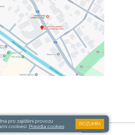
tná pro zajištění provozu
ROZUMÍM
ační cookies).
Pravidla cookies
Web školy