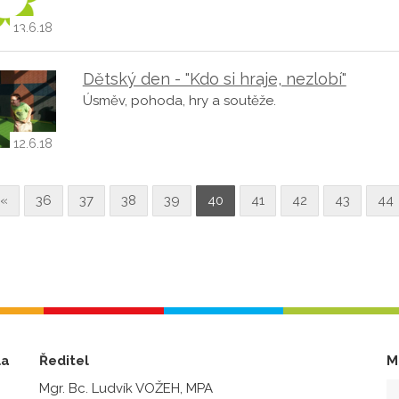
13.6.18
Dětský den - "Kdo si hraje, nezlobí"
Úsměv, pohoda, hry a soutěže.
12.6.18
«
36
37
38
39
40
41
42
43
44
la
Ředitel
M
Mgr. Bc. Ludvík VOŽEH, MPA