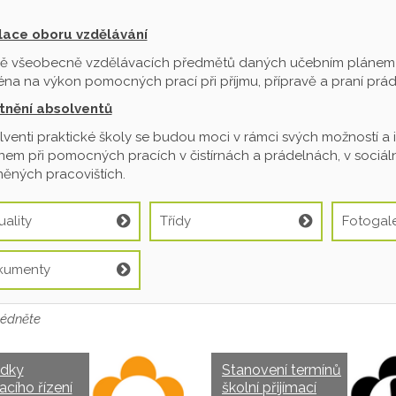
ilace oboru vzdělávání
ě všeobecně vzdělávacích předmětů daných učebním plánem je
na na výkon pomocných prací při příjmu, přípravě a praní prádl
tnění absolventů
venti praktické školy se budou moci v rámci svých možností a 
em při pomocných pracích v čistírnách a prádelnách, v sociální
ěných pracovištích.
uality
Třídy
Fotogale
kumenty
édněte
edky
Stanovení termínů
acího řízení
školní přijímací