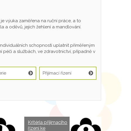
 výuka zaměřena na ruční práce, a to
a a oděvů, jejich žehlení a mandlování.
individuálních schopností uplatnit přiměřeným
 péči a službách, ve zdravotnictví, případně v
rie
Přijímací řízení
Kritéria přijímacího
řízení ke