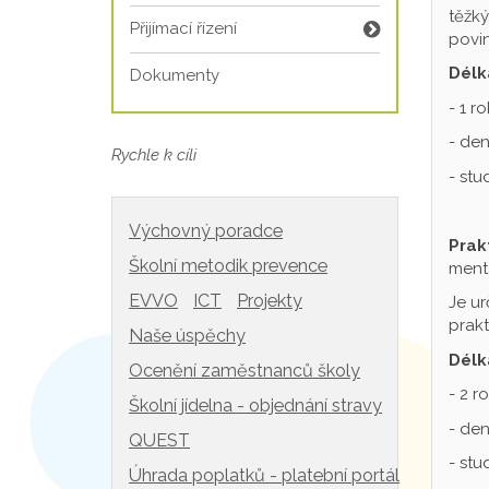
těžký
Přijímací řízení
povin
Délk
Dokumenty
- 1 r
- den
Rychle k cíli
- st
Výchovný poradce
Prak
Školní metodik prevence
mentá
EVVO
ICT
Projekty
Je ur
prakt
Naše úspěchy
Délk
Ocenění zaměstnanců školy
- 2 r
Školní jídelna - objednání stravy
- den
QUEST
- st
Úhrada poplatků - platební portál