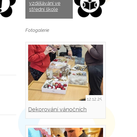
vzdělávání ve
střední škole
Fotogalerie
12.12.25
Dekorování vánočních
svícnů