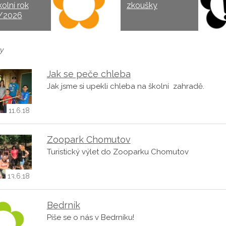
kolní rok
zkoušky
/2026
y
Jak se peče chleba
Jak jsme si upekli chleba na školní zahradě.
11.6.18
Zoopark Chomutov
Turistický výlet do Zooparku Chomutov
13.6.18
Bedrník
Píše se o nás v Bedrníku!