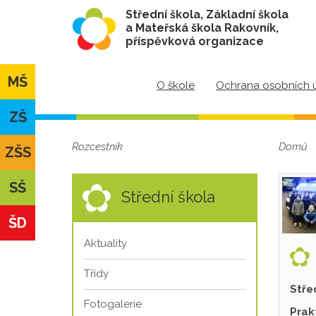
Střední škola, Základní škola
a Mateřská škola Rakovník,
příspěvková organizace
MŠ
O škole
Ochrana osobních 
ZŠ
Rozcestník
Domů
ZŠS
SŠ
Střední škola
ŠD
Aktuality
Třídy
Stře
Fotogalerie
Prak