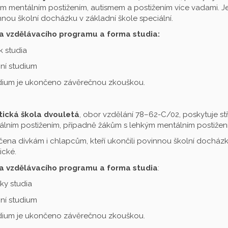
m mentálním postižením, autismem a postižením více vadami. Je 
nou školní docházku v základní škole speciální.
a vzdělávacího programu a forma studia:
ok studia
ní studium
udium je ukončeno závěrečnou zkouškou.
tická škola dvouletá
, obor vzdělání 78–62-C/02, poskytuje st
lním postižením, případně žákům s lehkým mentálním postižení
čena dívkám i chlapcům, kteří ukončili povinnou školní docházku
ické.
a vzdělávacího programu a forma studia
:
oky studia
ní studium
udium je ukončeno závěrečnou zkouškou.