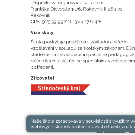
Příspěvková organizace se sídlem:
Františka Dielpolta 1576, Rakovník II, 269 01
Rakovník
GPS: 50°5’59.992”N, 13°44’27.614”E
Vize školy
Škola poskytuje předškolní, základní a střední
vzdělávání v souladu se školským zákonem. Důr
klademe na zabezpečení speciálně pedagogick
péče dětem a žákům se speciálními vzdělávacím
potřebami.
Zřizovatel
Naše škola zpracovává v souvislosti s využitím 
webových stránek a internetových služeb, a u kte
SŠ, ZŠ a MŠ Rakovník © 2026 |
Mapa stránek
|
Při