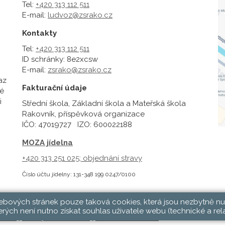
Tel:
+420 313 112 511
E-mail:
ludvoz@zsrako.cz
Kontakty
Tel:
+420 313 112 511
ID schránky: 8e2xcsw
E-mail:
zsrako@zsrako.cz
az
Fakturační údaje
é
i
Střední škola, Základní škola a Mateřská škola
Rakovník, příspěvková organizace
IČO: 47019727 IZO: 600022188
MOZA jídelna
+420 313 251 025;
objednání stravy
Číslo účtu jídelny: 131-348 199 0247/0100
webových stránek pouze taková cookies, která jsou nezbytně nu
rých není nutno získat souhlas uživatele webu (technické a rel
hlásit
|
Přístupnost stránek
|
Pravidla COOKIES