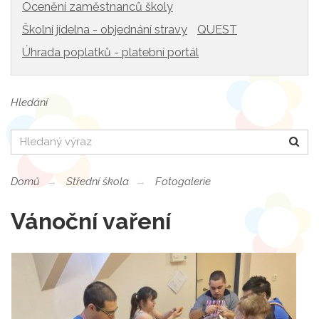
Ocenění zaměstnanců školy
Školní jídelna - objednání stravy
QUEST
Úhrada poplatků - platební portál
Hledání
Hledat
Domů
Střední škola
Fotogalerie
Vánoční vaření