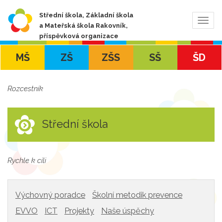
Střední škola, Základní škola
Zobra
a Mateřská škola Rakovník,
navig
příspěvková organizace
MŠ
ZŠ
ZŠS
SŠ
ŠD
Rozcestník
Střední škola
Rychle k cíli
Výchovný poradce
Školní metodik prevence
EVVO
ICT
Projekty
Naše úspěchy