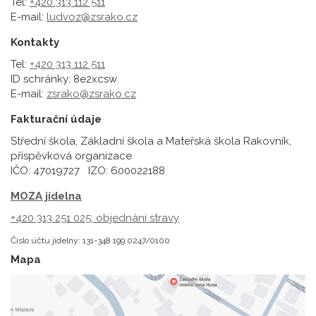
Tel:
+420 313 112 511
E-mail:
ludvoz@zsrako.cz
Kontakty
Tel:
+420 313 112 511
ID schránky: 8e2xcsw
E-mail:
zsrako@zsrako.cz
Fakturační údaje
Střední škola, Základní škola a Mateřská škola Rakovník,
příspěvková organizace
IČO: 47019727 IZO: 600022188
MOZA jídelna
+420 313 251 025;
objednání stravy
Číslo účtu jídelny: 131-348 199 0247/0100
Mapa