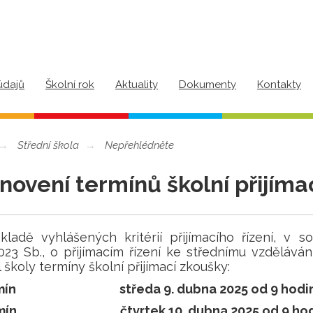
údajů
Školní rok
Aktuality
Dokumenty
Kontakty
Střední škola
Nepřehlédněte
novení termínů školní přijíma
kladě vyhlášených kritérií přijímacího řízení, v
23 Sb., o přijímacím řízení ke střednímu vzděláván
l školy termíny školní přijímací zkoušky:
mín
středa 9. dubna 2025 od 9 hodi
mín
čtvrtek 10. dubna 2025 od 9 ho