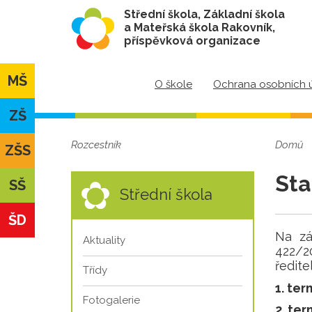
Střední škola, Základní škola
a Mateřská škola Rakovník,
příspěvková organizace
MŠ
O škole
Ochrana osobních 
ZŠ
Rozcestník
Domů
ZŠS
Sta
SŠ
Střední škola
ŠD
Na zá
Aktuality
422/20
ředite
Třídy
1. ter
Fotogalerie
2. ter