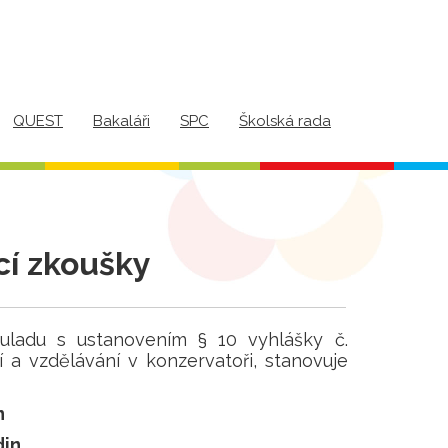
QUEST
Bakaláři
SPC
Školská rada
cí zkoušky
 souladu s ustanovením § 10
vyhlášky č.
í a vzdělávání v konzervatoři, stanovuje
n
din