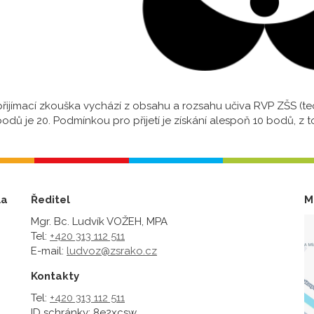
přijímací zkouška vychází z obsahu a rozsahu učiva RVP ZŠS (te
odů je 20. Podmínkou pro přijetí je získání alespoň 10 bodů, z 
la
Ředitel
M
Mgr. Bc. Ludvík VOŽEH, MPA
Tel:
+420 313 112 511
E-mail:
ludvoz@zsrako.cz
Kontakty
Tel:
+420 313 112 511
ID schránky: 8e2xcsw