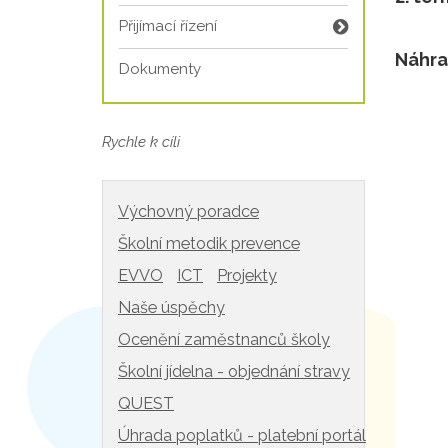
Přijímací řízení
Náhra
Dokumenty
Rychle k cíli
Výchovný poradce
Školní metodik prevence
EVVO
ICT
Projekty
Naše úspěchy
Ocenění zaměstnanců školy
Školní jídelna - objednání stravy
QUEST
Úhrada poplatků - platební portál