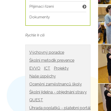
Přijímací řízení
Dokumenty
Rychle k cíli
Výchovný poradce
Školní metodik prevence
EVVO
ICT
Projekty
Naše úspěchy
Ocenění zaměstnanců školy
Školní jídelna - objednání stravy
QUEST
Úhrada poplatků - platební portál