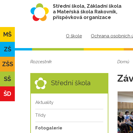
Střední škola, Základní škola
a Mateřská škola Rakovník,
příspěvková organizace
MŠ
O škole
Ochrana osobních 
ZŠ
Rozcestník
Domů
ZŠS
Záv
SŠ
Střední škola
ŠD
Aktuality
Třídy
Fotogalerie