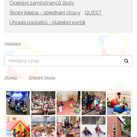
Ocenění zaměstnanců školy
Školní jídelna - objednání stravy
QUEST
Úhrada poplatků - platební portál
Hledání
Hledat
Domů
Střední škola