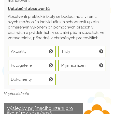
mandlování.
Uplatnění absolventů
Absolventi praktické školy se budou moci v rámci
svých možností a individuálních schopností uplatnit
přiměřeným výkonem při pomocných pracích v
čistírnách a prádelnách, v sociální péči a službách, ve
zdravotnictví, případně v chráněných pracovištích.
Aktuality
Třídy
Fotogalerie
Přijímací řízení
Dokumenty
Nepřehlédněte
Výsledky přijímacího řízení pro
školní rok 2025/2026