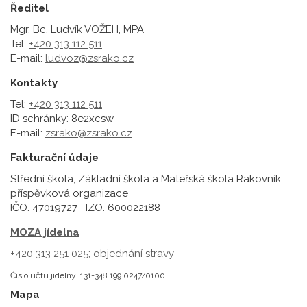
Ředitel
Mgr. Bc. Ludvík VOŽEH, MPA
Tel:
+420 313 112 511
E-mail:
ludvoz@zsrako.cz
Kontakty
Tel:
+420 313 112 511
ID schránky: 8e2xcsw
E-mail:
zsrako@zsrako.cz
Fakturační údaje
Střední škola, Základní škola a Mateřská škola Rakovník,
příspěvková organizace
IČO: 47019727 IZO: 600022188
MOZA jídelna
+420 313 251 025;
objednání stravy
Číslo účtu jídelny: 131-348 199 0247/0100
Mapa