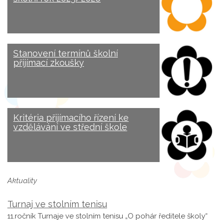
Stanovení termínů školní
přijímací zkoušky
Kritéria přijímacího řízení ke
vzdělávání ve střední škole
Aktuality
Turnaj ve stolním tenisu
11.ročník Turnaje ve stolním tenisu „O pohár ředitele školy“