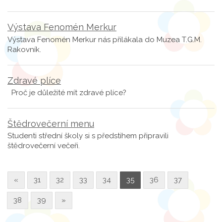
Výstava Fenomén Merkur
Výstava Fenomén Merkur nás přilákala do Muzea T.G.M.
Rakovník.
Zdravé plíce
Proč je důležité mít zdravé plíce?
Štědrovečerní menu
Studenti střední školy si s předstihem připravili
štědrovečerní večeři.
«
31
32
33
34
35
36
37
38
39
»