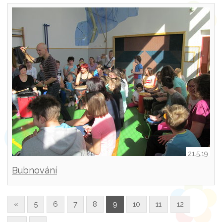
21.5.19
Bubnování
«
5
6
7
8
9
10
11
12