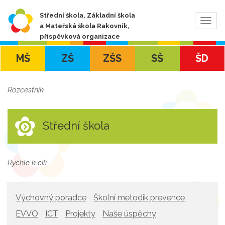
Střední škola, Základní škola
Zobra
a Mateřská škola Rakovník,
navig
příspěvková organizace
MŠ
ZŠ
ZŠS
SŠ
ŠD
Rozcestník
Střední škola
Rychle k cíli
Výchovný poradce
Školní metodik prevence
EVVO
ICT
Projekty
Naše úspěchy