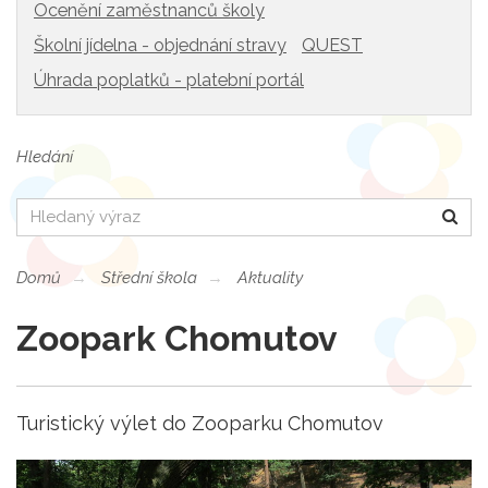
Ocenění zaměstnanců školy
Školní jídelna - objednání stravy
QUEST
Úhrada poplatků - platební portál
Hledání
Hledat
Domů
Střední škola
Aktuality
Zoopark Chomutov
Turistický výlet do Zooparku Chomutov