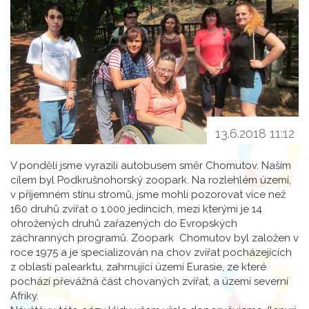
13.6.2018 11:12
V pondělí jsme vyrazili autobusem směr Chomutov. Naším
cílem byl Podkrušnohorský zoopark. Na rozlehlém území,
v příjemném stínu stromů, jsme mohli pozorovat více než
160 druhů zvířat o 1.000 jedincích, mezi kterými je 14
ohrožených druhů zařazených do Evropských
záchranných programů. Zoopark Chomutov byl založen v
roce 1975 a je specializován na chov zvířat pocházejících
z oblasti palearktu, zahrnující území Eurasie, ze které
pochází převážná část chovaných zvířat, a území severní
Afriky.