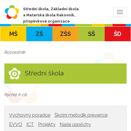
Střední škola, Základní škola
Zobra
a Mateřská škola Rakovník,
navig
příspěvková organizace
MŠ
ZŠ
ZŠS
SŠ
ŠD
Rozcestník
Střední škola
Rychle k cíli
Výchovný poradce
Školní metodik prevence
EVVO
ICT
Projekty
Naše úspěchy