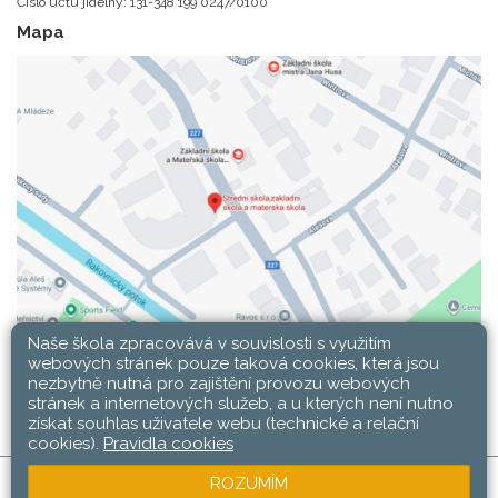
Číslo účtu jídelny: 131-348 199 0247/0100
Mapa
Naše škola zpracovává v souvislosti s využitím
webových stránek pouze taková cookies, která jsou
nezbytně nutná pro zajištění provozu webových
stránek a internetových služeb, a u kterých není nutno
získat souhlas uživatele webu (technické a relační
cookies).
Pravidla cookies
ROZUMÍM
SŠ, ZŠ a MŠ Rakovník © 2026 |
Mapa stránek
|
Web