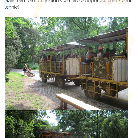
Návštěvu této oázy klidu všem vřele doporučujeme. (lenuri,
lennie)