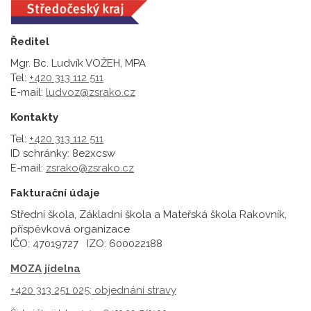
Ředitel
Mgr. Bc. Ludvík VOŽEH, MPA
Tel:
+420 313 112 511
E-mail:
ludvoz@zsrako.cz
Kontakty
Tel:
+420 313 112 511
ID schránky: 8e2xcsw
E-mail:
zsrako@zsrako.cz
Fakturační údaje
Střední škola, Základní škola a Mateřská škola Rakovník,
příspěvková organizace
IČO: 47019727 IZO: 600022188
MOZA jídelna
+420 313 251 025;
objednání stravy