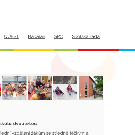
QUEST
Bakaláři
SPC
Školská rada
 školu dvouletou
třední vzdělání žákům se středně těžkým a