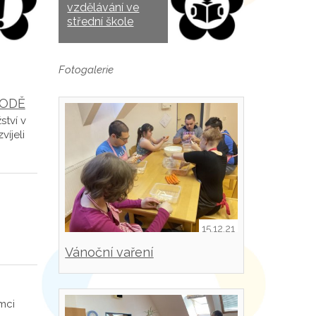
vzdělávání ve
střední škole
Fotogalerie
RODĚ
ství v
víjeli
15.12.21
Vánoční vaření
mci