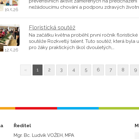
preventivních aktivit zaměřených na předcházení
nežádoucímu chování a podporu zdravých životn
19.5.26
Floristická soutěž
Na začátku května proběhl první ročník floristické
soutěže Rozkvetlý talent. Tuto soutěž, která byla 
pro žáky praktických škol dvouletých,…
12.5.26
«
1
2
3
4
5
6
7
8
9
la
Ředitel
M
Mgr. Bc. Ludvík VOŽEH, MPA