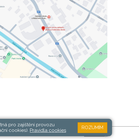
tná pro zajištění provozu
ROZUMÍM
ační cookies).
Pravidla cookies
Web školy