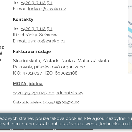
Tel:
+420 313 112 511
E-mail:
ludvoz@zsrako.cz
Kontakty
Tel:
+420 313 112 511
ID schránky: 8e2xcsw
E-mail:
zsrako@zsrako.cz
az
Fakturační údaje
é
i
Střední škola, Základní škola a Mateřská škola
Rakovník, příspěvková organizace
IČO: 47019727 IZO: 600022188
MOZA jídelna
+420 313 251 025;
objednání stravy
Číslo účtu jídelny: 131-348 199 0247/0100
webových stránek pouze taková cookies, která jsou nezbytně nu
rých není nutno získat souhlas uživatele webu (technické a rel
hlásit
|
Přístupnost stránek
|
Pravidla COOKIES