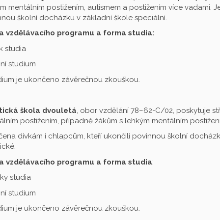
m mentálním postižením, autismem a postižením více vadami. Je 
nou školní docházku v základní škole speciální.
a vzdělávacího programu a forma studia:
ok studia
ní studium
udium je ukončeno závěrečnou zkouškou.
tická škola dvouletá
, obor vzdělání 78–62-C/02, poskytuje st
lním postižením, případně žákům s lehkým mentálním postižení
čena dívkám i chlapcům, kteří ukončili povinnou školní docházku
ické.
a vzdělávacího programu a forma studia
:
oky studia
ní studium
udium je ukončeno závěrečnou zkouškou.