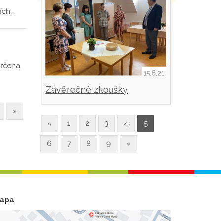
ích…
určena
15.6.21
Závěrečné zkoušky
»
«
1
2
3
4
5
6
7
8
9
»
apa