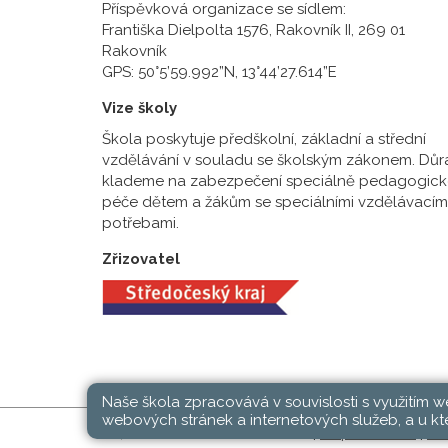
Příspěvková organizace se sídlem:
Františka Dielpolta 1576, Rakovník II, 269 01
Rakovník
GPS: 50°5’59.992”N, 13°44’27.614”E
Vize školy
Škola poskytuje předškolní, základní a střední
vzdělávání v souladu se školským zákonem. Důr
klademe na zabezpečení speciálně pedagogick
péče dětem a žákům se speciálními vzdělávacím
potřebami.
Zřizovatel
Naše škola zpracovává v souvislosti s využitím 
webových stránek a internetových služeb, a u kte
SŠ, ZŠ a MŠ Rakovník © 2026 |
Mapa stránek
|
Při