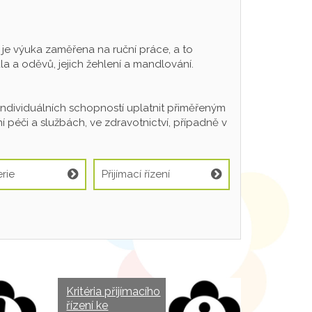
 výuka zaměřena na ruční práce, a to
a a oděvů, jejich žehlení a mandlování.
individuálních schopností uplatnit přiměřeným
 péči a službách, ve zdravotnictví, případně v
rie
Přijímací řízení
Kritéria přijímacího
řízení ke