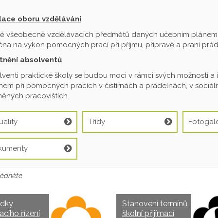
ilace oboru vzdělávání
ě všeobecně vzdělávacích předmětů daných učebním plánem je
na na výkon pomocných prací při příjmu, přípravě a praní prádl
tnění absolventů
venti praktické školy se budou moci v rámci svých možností a 
em při pomocných pracích v čistírnách a prádelnách, v sociální
ěných pracovištích.
uality
Třídy
Fotogale
kumenty
édněte
edky
Stanovení termínů
acího řízení
školní přijímací