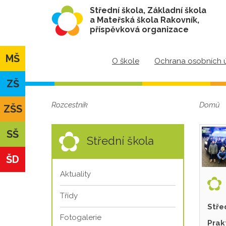
Střední škola, Základní škola
a Mateřská škola Rakovník,
příspěvková organizace
MŠ
O škole
Ochrana osobních 
ZŠ
Rozcestník
Domů
ZŠS
SŠ
Střední škola
ŠD
Aktuality
Třídy
Stře
Fotogalerie
Prak