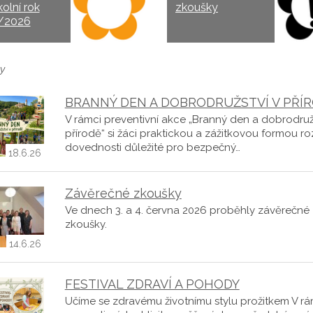
kolní rok
zkoušky
/2026
y
BRANNÝ DEN A DOBRODRUŽSTVÍ V PŘÍ
V rámci preventivní akce „Branný den a dobrodruž
přírodě“ si žáci praktickou a zážitkovou formou roz
dovednosti důležité pro bezpečný…
18.6.26
Závěrečné zkoušky
Ve dnech 3. a 4. června 2026 proběhly závěrečné
zkoušky.
14.6.26
FESTIVAL ZDRAVÍ A POHODY
Učíme se zdravému životnímu stylu prožitkem V rá