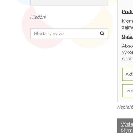
Prof
Hledání
Krom
zejmé
Hledat
Upla
Absol
výkon
chrán
Akt
Do
Nepřehl
Výsl
přijím