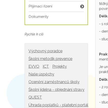
těžký
Přijímací řízení
povin
Délk
Dokumenty
- 1 r
- den
Rychle k cíli
- st
Výchovný poradce
Prak
Školní metodik prevence
mentá
EVVO
ICT
Projekty
Je ur
prakt
Naše úspěchy
Délk
Ocenění zaměstnanců školy
- 2 r
Školní jídelna - objednání stravy
- den
QUEST
- st
Úhrada poplatků - platební portál