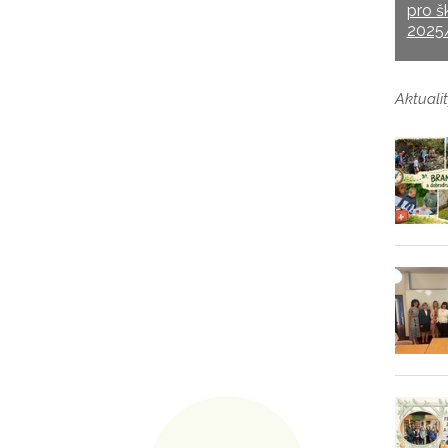
pro š
2025
Aktualit