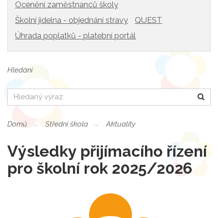
Ocenění zaměstnanců školy
Školní jídelna - objednání stravy
QUEST
Úhrada poplatků - platební portál
Hledání
Hledat
Domů
Střední škola
Aktuality
Výsledky přijímacího řízení
pro školní rok 2025/2026