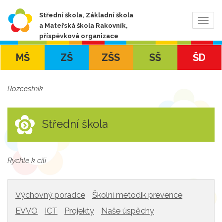
Střední škola, Základní škola
Zobra
a Mateřská škola Rakovník,
navig
příspěvková organizace
MŠ
ZŠ
ZŠS
SŠ
ŠD
Rozcestník
Střední škola
Rychle k cíli
Výchovný poradce
Školní metodik prevence
EVVO
ICT
Projekty
Naše úspěchy