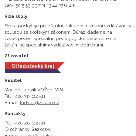
GPS: 50°5’59.992”N, 13°44’27.614”E
Vize školy
Škola poskytuje předškolní, základní a střední vzdělávání v
souladu se školským zákonem. Důraz klademe na
zabezpečení speciálně pedagogické péče dětem a
žákům se speciálními vzdělávacími potřebami.
Zřizovatel
Ředitel
Mgr. Bc. Ludvík VOŽEH, MPA
Tel:
+420 313 112 511
E-mail:
ludvoz@zsrako.cz
Kontakty
Tel:
+420 313 112 511
ID schránky: 8e2xcsw
E-mail:
zsrako@zsrako.cz