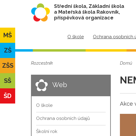
Střední škola, Základní škola
a Mateřská škola Rakovník,
příspěvková organizace
MŠ
O škole
Ochrana osobních 
ZŠ
Rozcestník
Domů
ZŠS
NE
SŠ
Web
ŠD
Akce 
O škole
Ochrana osobních údajů
Školní rok