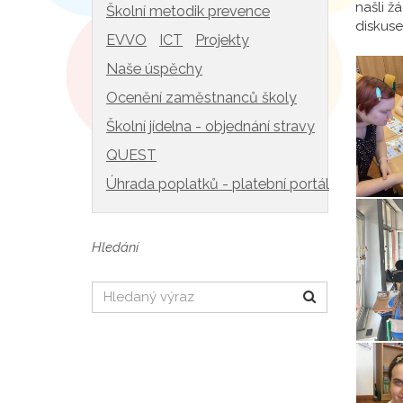
našli ž
Školní metodik prevence
diskuse
EVVO
ICT
Projekty
Naše úspěchy
Ocenění zaměstnanců školy
Školní jídelna - objednání stravy
QUEST
Úhrada poplatků - platební portál
Hledání
Hledat