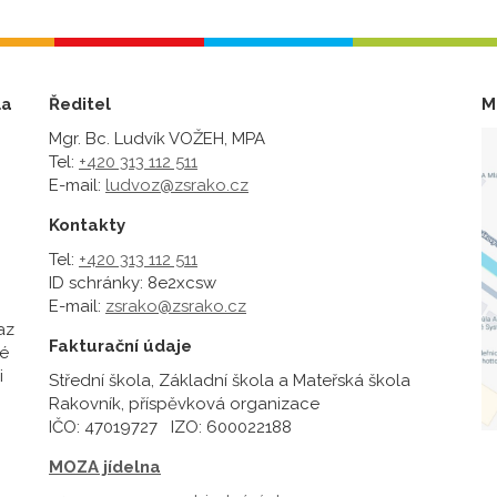
la
Ředitel
M
Mgr. Bc. Ludvík VOŽEH, MPA
Tel:
+420 313 112 511
E-mail:
ludvoz@zsrako.cz
Kontakty
Tel:
+420 313 112 511
ID schránky: 8e2xcsw
E-mail:
zsrako@zsrako.cz
az
Fakturační údaje
é
i
Střední škola, Základní škola a Mateřská škola
Rakovník, příspěvková organizace
IČO: 47019727 IZO: 600022188
MOZA jídelna