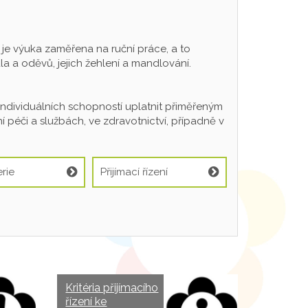
 výuka zaměřena na ruční práce, a to
a a oděvů, jejich žehlení a mandlování.
individuálních schopností uplatnit přiměřeným
 péči a službách, ve zdravotnictví, případně v
rie
Přijímací řízení
Kritéria přijímacího
řízení ke