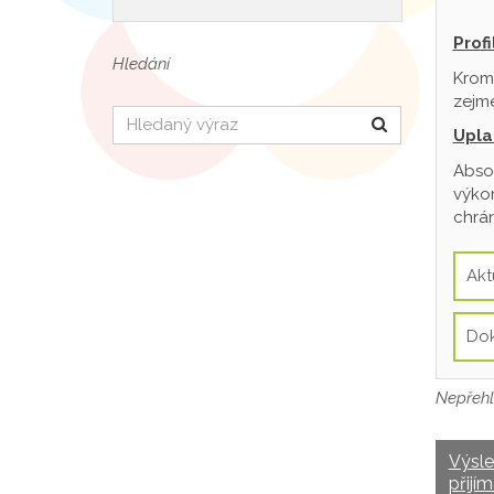
Prof
Hledání
Krom
zejmé
Hledat
Upla
Absol
výkon
chrán
Akt
Do
Nepřehl
Výsl
přijím