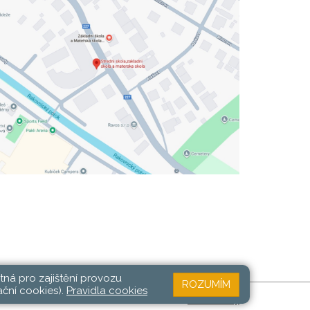
tná pro zajištění provozu
ROZUMÍM
ační cookies).
Pravidla cookies
Web školy