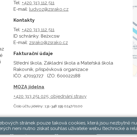
Tel:
+420 313 112 511
E-mail:
ludvoz@zsrako.cz
Kontakty
Tel:
+420 313 112 511
ID schránky: 8e2xcsw
E-mail:
zsrako@zsrako.cz
az
Fakturační údaje
é
i
Střední škola, Základní škola a Mateřská škola
Rakovník, příspěvková organizace
IČO: 47019727 IZO: 600022188
MOZA jídelna
+420 313 251 025;
objednání stravy
Číslo účtu jídelny: 131-348 199 0247/0100
webových stránek pouze taková cookies, která jsou nezbytně nu
rých není nutno získat souhlas uživatele webu (technické a rel
hlásit
|
Přístupnost stránek
|
Pravidla COOKIES