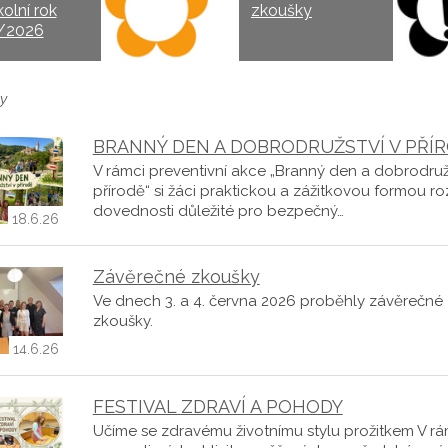
kolní rok
zkoušky
/2026
y
BRANNÝ DEN A DOBRODRUŽSTVÍ V PŘÍ
V rámci preventivní akce „Branný den a dobrodruž
přírodě“ si žáci praktickou a zážitkovou formou roz
dovednosti důležité pro bezpečný…
18.6.26
Závěrečné zkoušky
Ve dnech 3. a 4. června 2026 proběhly závěrečné
zkoušky.
14.6.26
FESTIVAL ZDRAVÍ A POHODY
Učíme se zdravému životnímu stylu prožitkem V rá