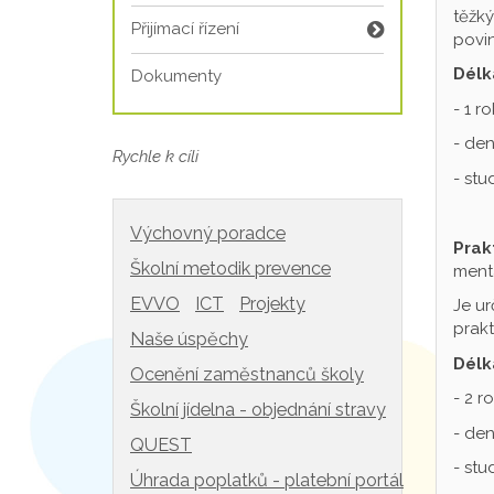
těžký
Přijímací řízení
povin
Délk
Dokumenty
- 1 r
- den
Rychle k cíli
- st
Výchovný poradce
Prak
Školní metodik prevence
mentá
EVVO
ICT
Projekty
Je ur
prakt
Naše úspěchy
Délk
Ocenění zaměstnanců školy
- 2 r
Školní jídelna - objednání stravy
- den
QUEST
- st
Úhrada poplatků - platební portál