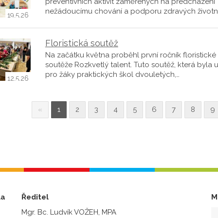
preventivních aktivit zaměřených na předcházení
nežádoucímu chování a podporu zdravých životn
19.5.26
Floristická soutěž
Na začátku května proběhl první ročník floristické
soutěže Rozkvetlý talent. Tuto soutěž, která byla 
pro žáky praktických škol dvouletých,…
12.5.26
«
1
2
3
4
5
6
7
8
9
la
Ředitel
M
Mgr. Bc. Ludvík VOŽEH, MPA