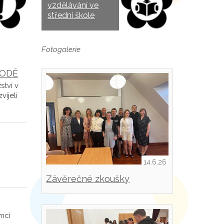
vzdělávání ve
střední škole
Fotogalerie
RODĚ
ství v
víjeli
14.6.26
Závěrečné zkoušky
mci