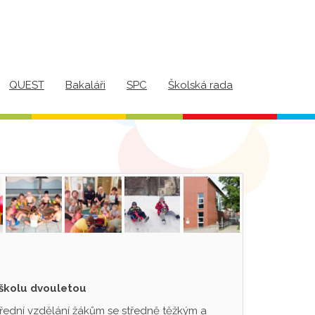
QUEST
Bakaláři
SPC
Školská rada
 školu dvouletou
třední vzdělání žákům se středně těžkým a