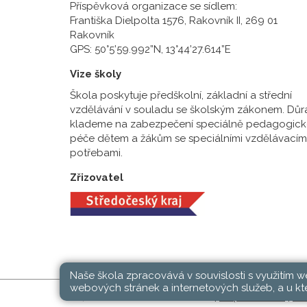
Příspěvková organizace se sídlem:
Františka Dielpolta 1576, Rakovník II, 269 01
Rakovník
GPS: 50°5’59.992”N, 13°44’27.614”E
Vize školy
Škola poskytuje předškolní, základní a střední
vzdělávání v souladu se školským zákonem. Důr
klademe na zabezpečení speciálně pedagogick
péče dětem a žákům se speciálními vzdělávacím
potřebami.
Zřizovatel
Naše škola zpracovává v souvislosti s využitím 
webových stránek a internetových služeb, a u kte
SŠ, ZŠ a MŠ Rakovník © 2026 |
Mapa stránek
|
Při