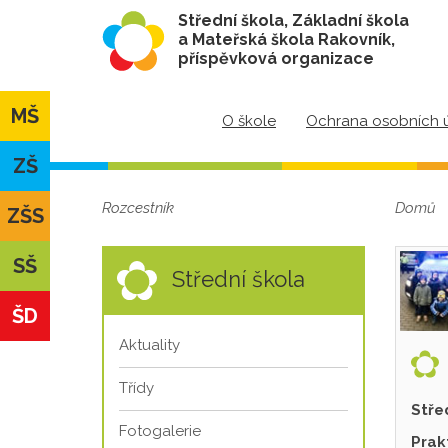
Střední škola, Základní škola
a Mateřská škola Rakovník,
příspěvková organizace
MŠ
O škole
Ochrana osobních 
ZŠ
Rozcestník
Domů
ZŠS
SŠ
Střední škola
ŠD
Aktuality
Třídy
Stře
Fotogalerie
Prak