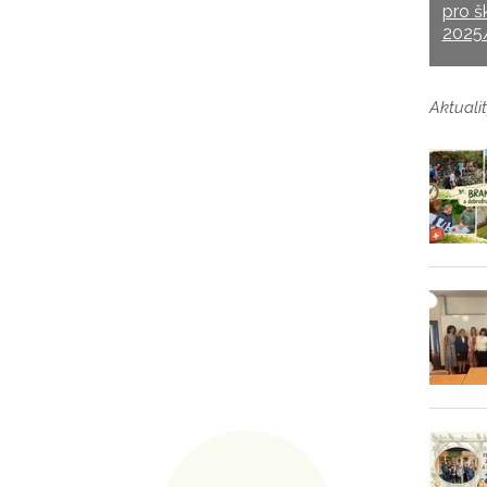
pro š
2025
Aktualit