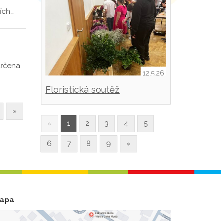
ích…
určena
12.5.26
Floristická soutěž
»
«
1
2
3
4
5
6
7
8
9
»
apa