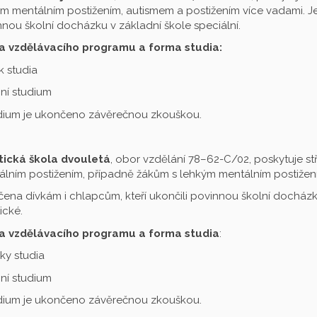
m mentálním postižením, autismem a postižením více vadami. Je 
nou školní docházku v základní škole speciální.
a vzdělávacího programu a forma studia:
ok studia
ní studium
udium je ukončeno závěrečnou zkouškou.
tická škola dvouletá
, obor vzdělání 78–62-C/02, poskytuje st
lním postižením, případně žákům s lehkým mentálním postižení
čena dívkám i chlapcům, kteří ukončili povinnou školní docházku
ické.
a vzdělávacího programu a forma studia
:
oky studia
ní studium
udium je ukončeno závěrečnou zkouškou.