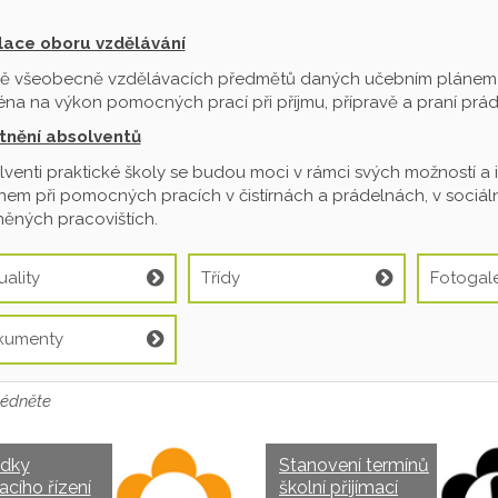
ilace oboru vzdělávání
ě všeobecně vzdělávacích předmětů daných učebním plánem je
na na výkon pomocných prací při příjmu, přípravě a praní prádl
tnění absolventů
venti praktické školy se budou moci v rámci svých možností a 
em při pomocných pracích v čistírnách a prádelnách, v sociální
ěných pracovištích.
uality
Třídy
Fotogale
kumenty
édněte
edky
Stanovení termínů
acího řízení
školní přijímací