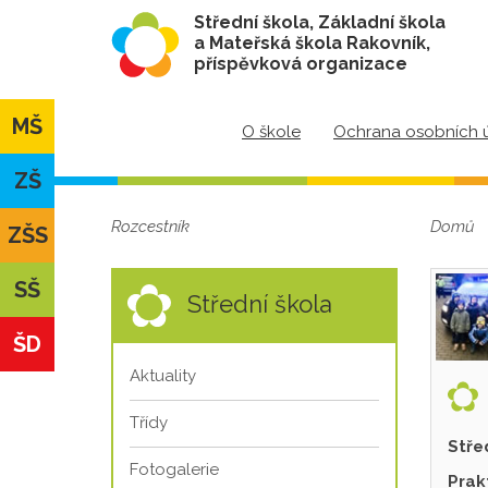
Střední škola, Základní škola
a Mateřská škola Rakovník,
příspěvková organizace
MŠ
O škole
Ochrana osobních 
ZŠ
Rozcestník
Domů
ZŠS
SŠ
Střední škola
ŠD
Aktuality
Třídy
Stře
Fotogalerie
Prak