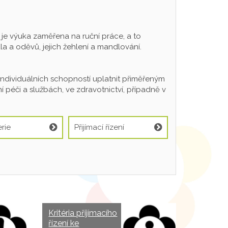
 výuka zaměřena na ruční práce, a to
a a oděvů, jejich žehlení a mandlování.
individuálních schopností uplatnit přiměřeným
 péči a službách, ve zdravotnictví, případně v
rie
Přijímací řízení
Kritéria přijímacího
řízení ke