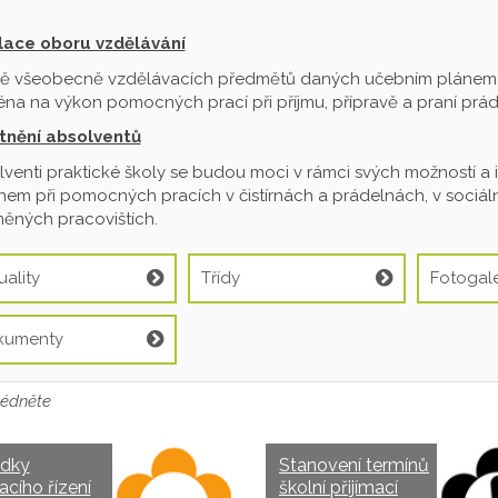
ilace oboru vzdělávání
ě všeobecně vzdělávacích předmětů daných učebním plánem je
na na výkon pomocných prací při příjmu, přípravě a praní prádl
tnění absolventů
venti praktické školy se budou moci v rámci svých možností a 
em při pomocných pracích v čistírnách a prádelnách, v sociální
ěných pracovištích.
uality
Třídy
Fotogale
kumenty
édněte
edky
Stanovení termínů
acího řízení
školní přijímací