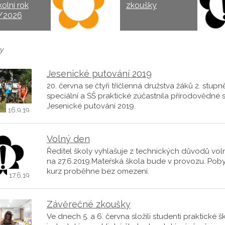
kolní rok
zkoušky
/2026
y
Jesenické putování 2019
20. června se čtyři tříčlenná družstva žáků 2. stupn
speciální a SŠ praktické zúčastnila přírodovědné 
Jesenické putování 2019.
16.9.19
Volný den
Ředitel školy vyhlašuje z technických důvodů vol
na 27.6.2019.Mateřská škola bude v provozu. Pob
kurz proběhne bez omezení.
17.6.19
Závěrečné zkoušky
Ve dnech 5. a 6. června složili studenti praktické š