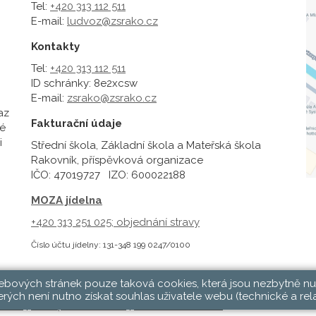
Tel:
+420 313 112 511
E-mail:
ludvoz@zsrako.cz
Kontakty
Tel:
+420 313 112 511
ID schránky: 8e2xcsw
E-mail:
zsrako@zsrako.cz
az
Fakturační údaje
é
i
Střední škola, Základní škola a Mateřská škola
Rakovník, příspěvková organizace
IČO: 47019727 IZO: 600022188
MOZA jídelna
+420 313 251 025;
objednání stravy
Číslo účtu jídelny: 131-348 199 0247/0100
webových stránek pouze taková cookies, která jsou nezbytně nu
rých není nutno získat souhlas uživatele webu (technické a rel
hlásit
|
Přístupnost stránek
|
Pravidla COOKIES