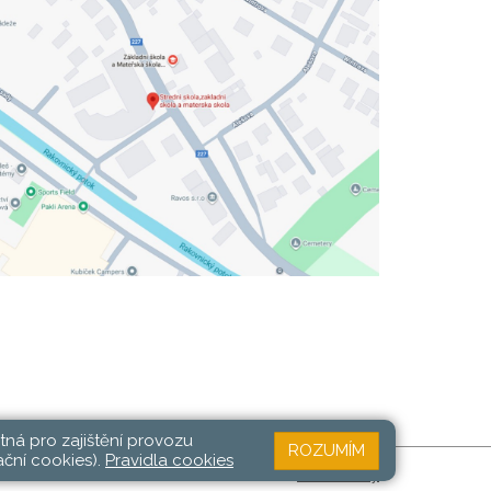
tná pro zajištění provozu
ROZUMÍM
ační cookies).
Pravidla cookies
Web školy