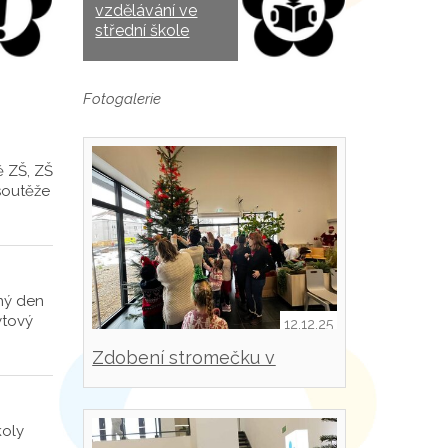
vzdělávání ve
střední škole
Fotogalerie
ě ZŠ, ZŠ
soutěže
ný den
ytový
12.12.25
Zdobení stromečku v
Masarykově nemocnici
koly
Rakovník