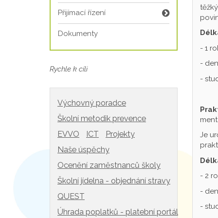
těžký
Přijímací řízení
povin
Délk
Dokumenty
- 1 r
- den
Rychle k cíli
- st
Výchovný poradce
Prak
Školní metodik prevence
mentá
EVVO
ICT
Projekty
Je ur
prakt
Naše úspěchy
Délk
Ocenění zaměstnanců školy
- 2 r
Školní jídelna - objednání stravy
- den
QUEST
- st
Úhrada poplatků - platební portál