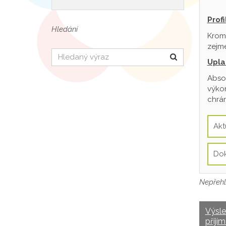
Prof
Hledání
Krom
zejmé
Hledat
Upla
Absol
výkon
chrán
Akt
Do
Nepřehl
Výsl
přijím