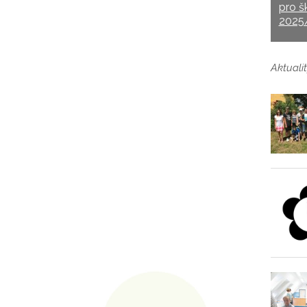
pro š
2025
Aktualit