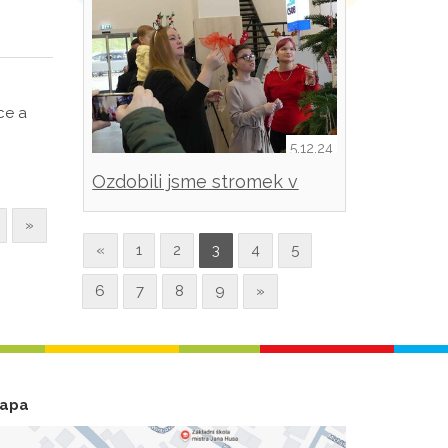
ce a
5.12.24
Ozdobili jsme stromek v
nemocnici
»
«
1
2
3
4
5
6
7
8
9
»
apa