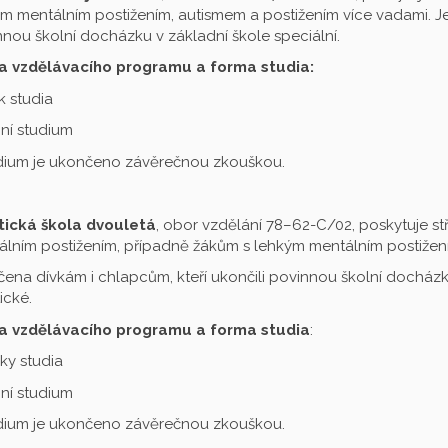
m mentálním postižením, autismem a postižením více vadami. Je 
nou školní docházku v základní škole speciální.
a vzdělávacího programu a forma studia:
ok studia
ní studium
udium je ukončeno závěrečnou zkouškou.
tická škola dvouletá
, obor vzdělání 78–62-C/02, poskytuje st
lním postižením, případně žákům s lehkým mentálním postižení
čena dívkám i chlapcům, kteří ukončili povinnou školní docházku
ické.
a vzdělávacího programu a forma studia
:
oky studia
ní studium
udium je ukončeno závěrečnou zkouškou.