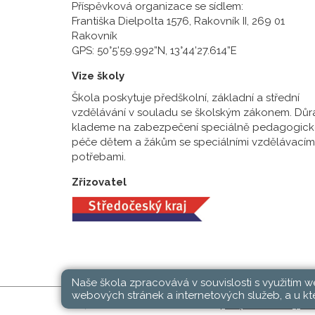
Příspěvková organizace se sídlem:
Františka Dielpolta 1576, Rakovník II, 269 01
Rakovník
GPS: 50°5’59.992”N, 13°44’27.614”E
Vize školy
Škola poskytuje předškolní, základní a střední
vzdělávání v souladu se školským zákonem. Důr
klademe na zabezpečení speciálně pedagogick
péče dětem a žákům se speciálními vzdělávacím
potřebami.
Zřizovatel
Naše škola zpracovává v souvislosti s využitím 
webových stránek a internetových služeb, a u kte
SŠ, ZŠ a MŠ Rakovník © 2026 |
Mapa stránek
|
Při