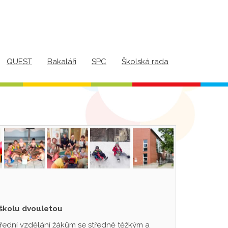
QUEST
Bakaláři
SPC
Školská rada
 školu dvouletou
třední vzdělání žákům se středně těžkým a