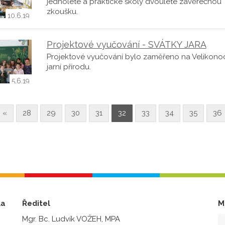
jednoleté a praktické školy dvouleté závěrečnou
zkoušku.
10.6.19
Projektové vyučování - SVÁTKY JARA
Projektové vyučování bylo zaměřeno na Velikono
jarní přírodu.
5.6.19
«
28
29
30
31
32
33
34
35
36
la
Ředitel
M
Mgr. Bc. Ludvík VOŽEH, MPA