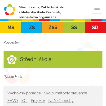
Střední škola, Základní škola
Zobra
a Mateřská škola Rakovník,
navig
příspěvková organizace
MŠ
ZŠ
ZŠS
SŠ
ŠD
Rozcestník
Střední škola
Rychle k cíli
Výchovný poradce
Školní metodik prevence
EVVO
ICT
Projekty
Naše úspěchy