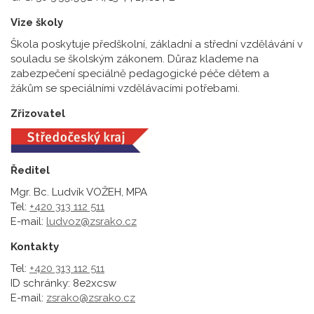
Vize školy
Škola poskytuje předškolní, základní a střední vzdělávání v
souladu se školským zákonem. Důraz klademe na
zabezpečení speciálně pedagogické péče dětem a
žákům se speciálními vzdělávacími potřebami.
Zřizovatel
Ředitel
Mgr. Bc. Ludvík VOŽEH, MPA
Tel:
+420 313 112 511
E-mail:
ludvoz@zsrako.cz
Kontakty
Tel:
+420 313 112 511
ID schránky: 8e2xcsw
E-mail:
zsrako@zsrako.cz