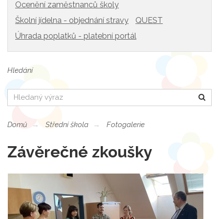
Ocenění zaměstnanců školy
Školní jídelna - objednání stravy
QUEST
Úhrada poplatků - platební portál
Hledání
Hledat
Domů
Střední škola
Fotogalerie
Závěrečné zkoušky