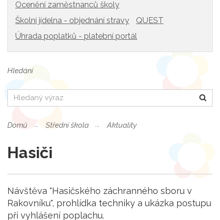
Ocenění zaměstnanců školy
Školní jídelna - objednání stravy
QUEST
Úhrada poplatků - platební portál
Hledání
Hledat
Domů
Střední škola
Aktuality
Hasiči
Návštěva "Hasičského záchranného sboru v
Rakovníku", prohlídka techniky a ukázka postupu
při vyhlášení poplachu.