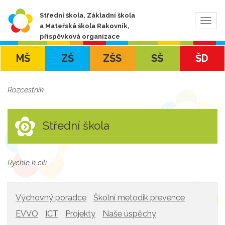
Střední škola, Základní škola
Zobra
a Mateřská škola Rakovník,
navig
příspěvková organizace
MŠ
ZŠ
ZŠS
SŠ
ŠD
Rozcestník
Střední škola
Rychle k cíli
Výchovný poradce
Školní metodik prevence
EVVO
ICT
Projekty
Naše úspěchy