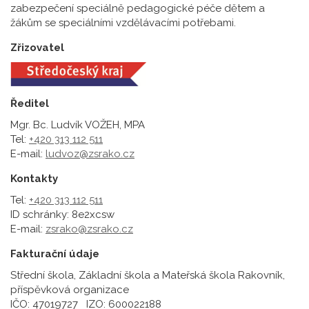
zabezpečení speciálně pedagogické péče dětem a
žákům se speciálními vzdělávacími potřebami.
Zřizovatel
Ředitel
Mgr. Bc. Ludvík VOŽEH, MPA
Tel:
+420 313 112 511
E-mail:
ludvoz@zsrako.cz
Kontakty
Tel:
+420 313 112 511
ID schránky: 8e2xcsw
E-mail:
zsrako@zsrako.cz
Fakturační údaje
Střední škola, Základní škola a Mateřská škola Rakovník,
příspěvková organizace
IČO: 47019727 IZO: 600022188