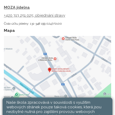
MOZA jídelna
+420 313 251 025;
objednání stravy
Číslo účtu jídelny: 131-348 199 0247/0100
Mapa
Naše škola zpracovává v souvislosti s využitím
webových stránek pouze taková cookies, která jsou
nezbytně nutná pro zajištění provozu webových