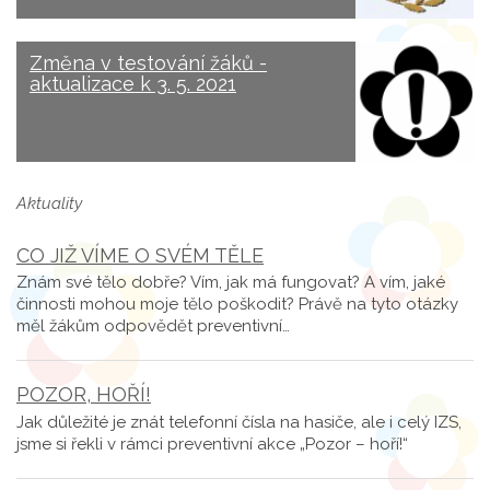
Změna v testování žáků -
aktualizace k 3. 5. 2021
Aktuality
CO JIŽ VÍME O SVÉM TĚLE
Znám své tělo dobře? Vím, jak má fungovat? A vím, jaké
činnosti mohou moje tělo poškodit? Právě na tyto otázky
měl žákům odpovědět preventivní…
POZOR, HOŘÍ!
Jak důležité je znát telefonní čísla na hasiče, ale i celý IZS,
jsme si řekli v rámci preventivní akce „Pozor – hoří!“