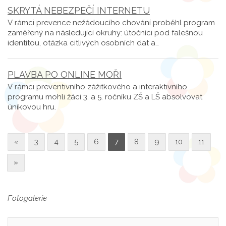
SKRYTÁ NEBEZPEČÍ INTERNETU
V rámci prevence nežádoucího chování proběhl program
zaměřený na následující okruhy: útočníci pod falešnou
identitou, otázka citlivých osobních dat a…
PLAVBA PO ONLINE MOŘI
V rámci preventivního zážitkového a interaktivního
programu mohli žáci 3. a 5. ročníku ZŠ a LŠ absolvovat
únikovou hru.
«
3
4
5
6
7
8
9
10
11
»
Fotogalerie