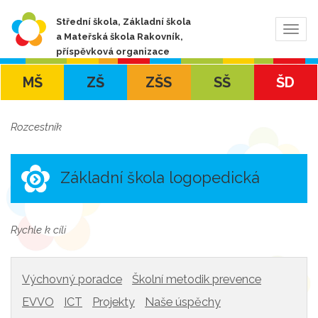
Střední škola, Základní škola
Zobra
a Mateřská škola Rakovník,
navig
příspěvková organizace
MŠ
ZŠ
ZŠS
SŠ
ŠD
Rozcestník
Základní škola logopedická
Rychle k cíli
Výchovný poradce
Školní metodik prevence
EVVO
ICT
Projekty
Naše úspěchy