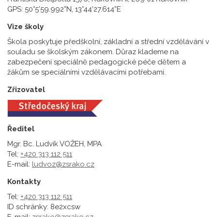
GPS: 50°5’59.992”N, 13°44’27.614”E
Vize školy
Škola poskytuje předškolní, základní a střední vzdělávání v
souladu se školským zákonem. Důraz klademe na
zabezpečení speciálně pedagogické péče dětem a
žákům se speciálními vzdělávacími potřebami.
Zřizovatel
Ředitel
Mgr. Bc. Ludvík VOŽEH, MPA
Tel:
+420 313 112 511
E-mail:
ludvoz@zsrako.cz
Kontakty
Tel:
+420 313 112 511
ID schránky: 8e2xcsw