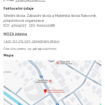
E-mail:
zsrako@zsrako.cz
Fakturační údaje
Střední škola, Základní škola a Mateřská škola Rakovník,
příspěvková organizace
IČO: 47019727 IZO: 600022188
MOZA jídelna
+420 313 251 025;
objednání stravy
Číslo účtu jídelny: 131-348 199 0247/0100
Mapa