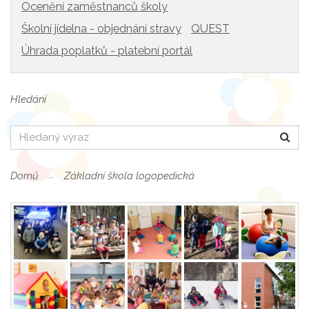
Ocenění zaměstnanců školy
Školní jídelna - objednání stravy
QUEST
Úhrada poplatků - platební portál
Hledání
Hledat
Domů
Základní škola logopedická