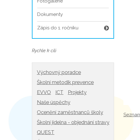
Fotogalerie
Dokumenty
Zápis do 1. ročníku
Rychle k cíli
Výchovný poradce
Školní metodik prevence
EVVO
ICT
Projekty
Naše úspěchy
Ocenění zaměstnanců školy
Seznam 
Školní jídelna - objednání stravy
QUEST