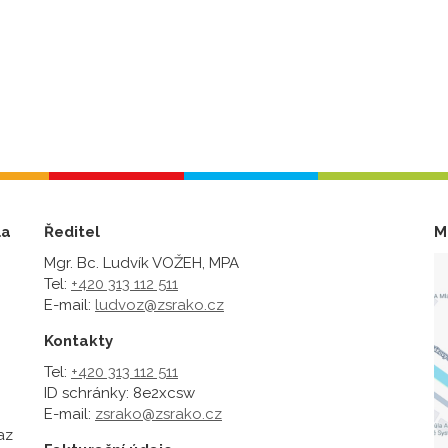
la
Ředitel
M
Mgr. Bc. Ludvík VOŽEH, MPA
Tel:
+420 313 112 511
E-mail:
ludvoz@zsrako.cz
Kontakty
Tel:
+420 313 112 511
ID schránky: 8e2xcsw
E-mail:
zsrako@zsrako.cz
az