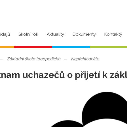
údajů
Školní rok
Aktuality
Dokumenty
Kontakty
Základní škola logopedická
Nepřehlédněte
nam uchazečů o přijetí k zá