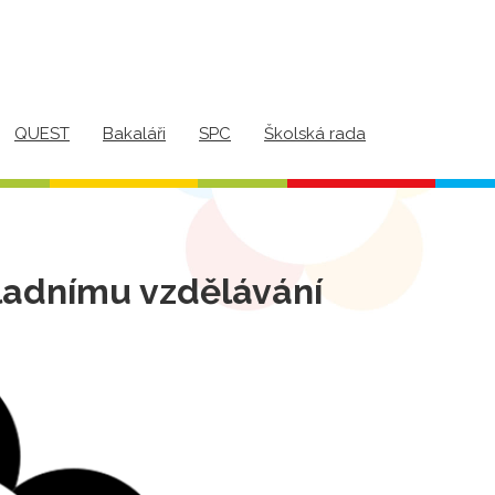
QUEST
Bakaláři
SPC
Školská rada
kladnímu vzdělávání