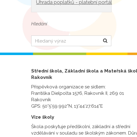
Úhrada poplatků - platební portál
Hledání
Hledat
Střední škola, Základní škola a Mateřská ško
Rakovník
Příspěvková organizace se sídlem:
Františka Dielpolta 1576, Rakovník II, 269 01
Rakovník
GPS: 50°5’59.992”N, 13°44’27.614”E
Vize školy
Škola poskytuje předškolní, základní a střední
vzdělávání v souladu se školským zákonem. Důr