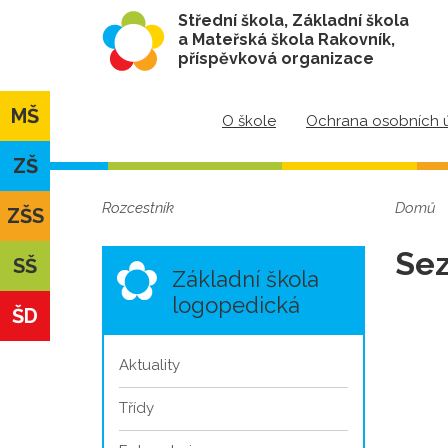
Střední škola, Základní škola
a Mateřská škola Rakovník,
příspěvková organizace
MŠ
O škole
Ochrana osobních 
ZŠ
Rozcestník
Domů
ZŠS
Sez
SŠ
Základní škola
logopedická
ŠD
Aktuality
Třídy