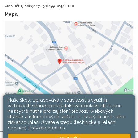
Číslo účtu jídelny: 131-348 199 0247/0100
Mapa
Naše škola zpracovává v souvislosti s využitím
webových stránek pouze taková cookies, která jsou
nezbytně nutná pro zajištění provozu webových
stránek a internetových služeb, a u kterých není nutno
získat souhlas uživatele webu (technické a relační
cookies).
Pravidla cookies