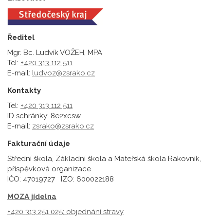
Ředitel
Mgr. Bc. Ludvík VOŽEH, MPA
Tel:
+420 313 112 511
E-mail:
ludvoz@zsrako.cz
Kontakty
Tel:
+420 313 112 511
ID schránky: 8e2xcsw
E-mail:
zsrako@zsrako.cz
Fakturační údaje
Střední škola, Základní škola a Mateřská škola Rakovník,
příspěvková organizace
IČO: 47019727 IZO: 600022188
MOZA jídelna
+420 313 251 025;
objednání stravy