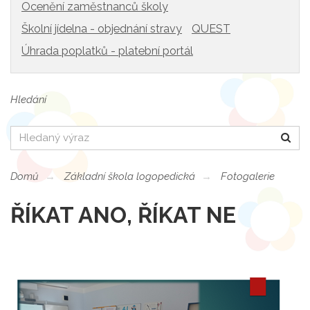
Ocenění zaměstnanců školy
Školní jídelna - objednání stravy
QUEST
Úhrada poplatků - platební portál
Hledání
Hledat
Domů
Základní škola logopedická
Fotogalerie
ŘÍKAT ANO, ŘÍKAT NE