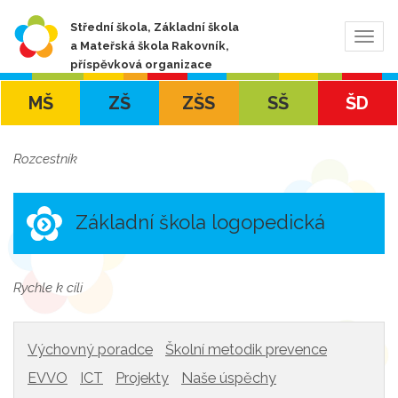
Střední škola, Základní škola
Zobra
a Mateřská škola Rakovník,
navig
příspěvková organizace
MŠ
ZŠ
ZŠS
SŠ
ŠD
Rozcestník
Základní škola logopedická
Rychle k cíli
Výchovný poradce
Školní metodik prevence
EVVO
ICT
Projekty
Naše úspěchy