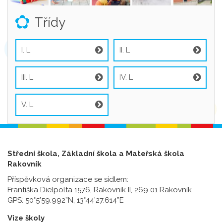
Třídy
I. L
II. L
III. L
IV. L
V. L
Střední škola, Základní škola a Mateřská škola
Rakovník
Příspěvková organizace se sídlem:
Františka Dielpolta 1576, Rakovník II, 269 01 Rakovník
GPS: 50°5’59.992”N, 13°44’27.614”E
Vize školy