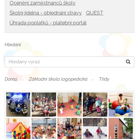
Ocenění zaměstnanců školy
Školní jídelna - objednání stravy
QUEST
Úhrada poplatků - platební portál
Hledání
Hledat
Domů
Základní škola logopedická
Třídy