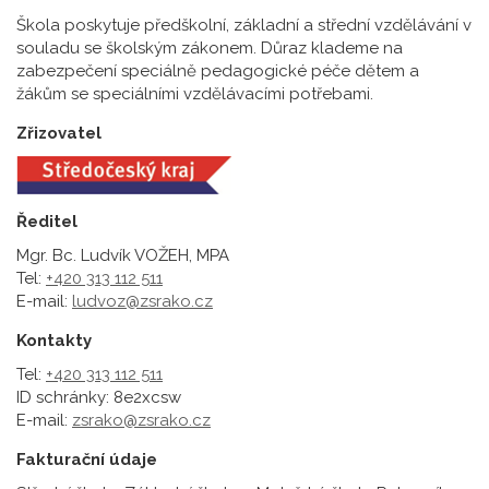
Škola poskytuje předškolní, základní a střední vzdělávání v
souladu se školským zákonem. Důraz klademe na
zabezpečení speciálně pedagogické péče dětem a
žákům se speciálními vzdělávacími potřebami.
Zřizovatel
Ředitel
Mgr. Bc. Ludvík VOŽEH, MPA
Tel:
+420 313 112 511
E-mail:
ludvoz@zsrako.cz
Kontakty
Tel:
+420 313 112 511
ID schránky: 8e2xcsw
E-mail:
zsrako@zsrako.cz
Fakturační údaje