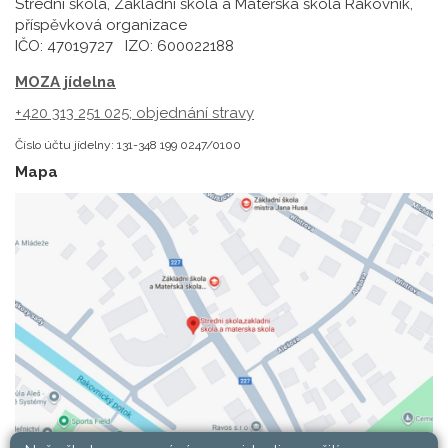
Střední škola, Základní škola a Mateřská škola Rakovník,
příspěvková organizace
IČO: 47019727 IZO: 600022188
MOZA jídelna
+420 313 251 025;
objednání stravy
Číslo účtu jídelny: 131-348 199 0247/0100
Mapa