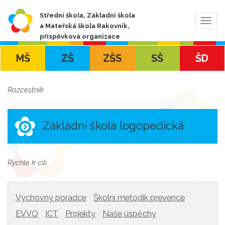
Střední škola, Základní škola
Zobra
a Mateřská škola Rakovník,
navig
příspěvková organizace
MŠ
ZŠ
ZŠS
SŠ
ŠD
Rozcestník
Základní škola logopedická
Rychle k cíli
Výchovný poradce
Školní metodik prevence
EVVO
ICT
Projekty
Naše úspěchy