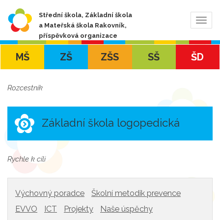
Střední škola, Základní škola
Zobra
a Mateřská škola Rakovník,
navig
příspěvková organizace
MŠ
ZŠ
ZŠS
SŠ
ŠD
Rozcestník
Základní škola logopedická
Rychle k cíli
Výchovný poradce
Školní metodik prevence
EVVO
ICT
Projekty
Naše úspěchy