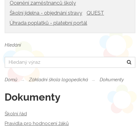
Ocenění zaměstnanců školy
Školní jídelna - objednání stravy
QUEST
Úhrada poplatků - platební portál
Hledání
Hledat
Domů
Základní škola logopedická
Dokumenty
Dokumenty
Školní řád
Pravidla pro hodnocení žáků