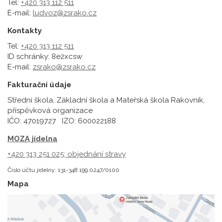
Tel:
+420 313 112 511
E-mail:
ludvoz@zsrako.cz
Kontakty
Tel:
+420 313 112 511
ID schránky: 8e2xcsw
E-mail:
zsrako@zsrako.cz
Fakturační údaje
Střední škola, Základní škola a Mateřská škola Rakovník,
příspěvková organizace
IČO: 47019727 IZO: 600022188
MOZA jídelna
+420 313 251 025;
objednání stravy
Číslo účtu jídelny: 131-348 199 0247/0100
Mapa