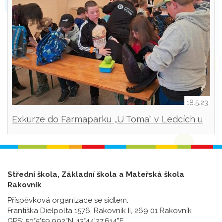
18.5.23
Exkurze do Farmaparku „U Toma“ v Ledcích u
Plzně.
Střední škola, Základní škola a Mateřská škola
Rakovník
Příspěvková organizace se sídlem:
Františka Dielpolta 1576, Rakovník II, 269 01 Rakovník
GPS: 50°5’59.992”N, 13°44’27.614”E