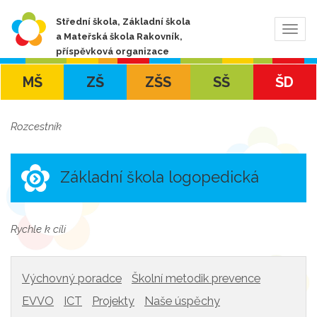
Střední škola, Základní škola
Zobra
a Mateřská škola Rakovník,
navig
příspěvková organizace
MŠ
ZŠ
ZŠS
SŠ
ŠD
Rozcestník
Základní škola logopedická
Rychle k cíli
Výchovný poradce
Školní metodik prevence
EVVO
ICT
Projekty
Naše úspěchy