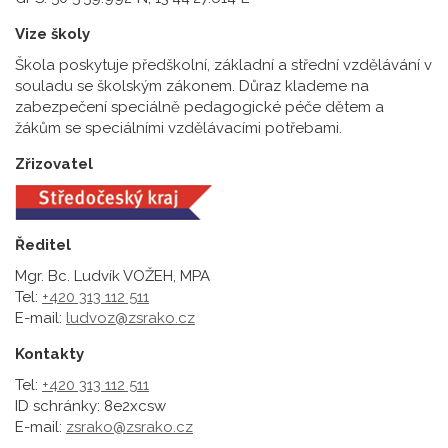
Vize školy
Škola poskytuje předškolní, základní a střední vzdělávání v
souladu se školským zákonem. Důraz klademe na
zabezpečení speciálně pedagogické péče dětem a
žákům se speciálními vzdělávacími potřebami.
Zřizovatel
Ředitel
Mgr. Bc. Ludvík VOŽEH, MPA
Tel:
+420 313 112 511
E-mail:
ludvoz@zsrako.cz
Kontakty
Tel:
+420 313 112 511
ID schránky: 8e2xcsw
E-mail:
zsrako@zsrako.cz