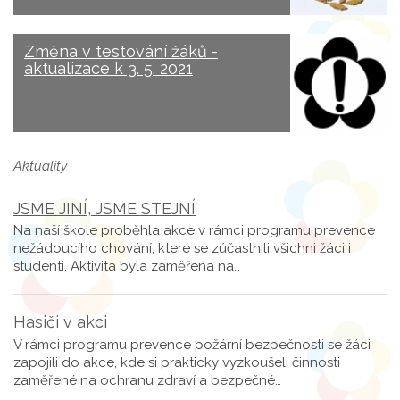
Změna v testování žáků -
aktualizace k 3. 5. 2021
Aktuality
JSME JINÍ, JSME STEJNÍ
Na naší škole proběhla akce v rámci programu prevence
nežádoucího chování, které se zúčastnili všichni žáci i
studenti. Aktivita byla zaměřena na…
Hasiči v akci
V rámci programu prevence požární bezpečnosti se žáci
zapojili do akce, kde si prakticky vyzkoušeli činnosti
zaměřené na ochranu zdraví a bezpečné…