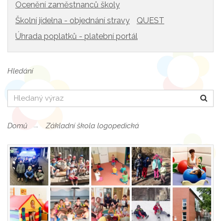
Ocenění zaměstnanců školy
Školní jídelna - objednání stravy
QUEST
Úhrada poplatků - platební portál
Hledání
Hledat
Domů
Základní škola logopedická