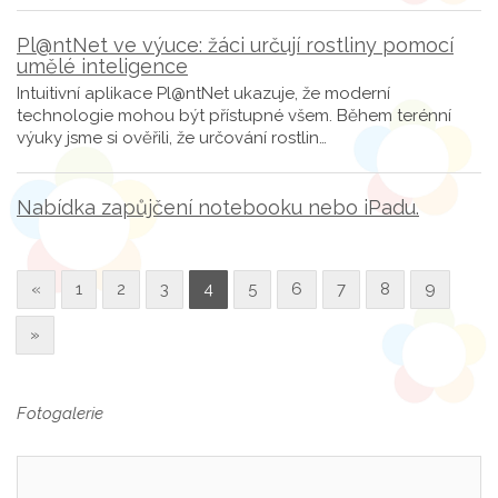
Pl@ntNet ve výuce: žáci určují rostliny pomocí
umělé inteligence
Intuitivní aplikace Pl@ntNet ukazuje, že moderní
technologie mohou být přístupné všem. Během terénní
výuky jsme si ověřili, že určování rostlin…
Nabídka zapůjčení notebooku nebo iPadu.
«
1
2
3
4
5
6
7
8
9
»
Fotogalerie