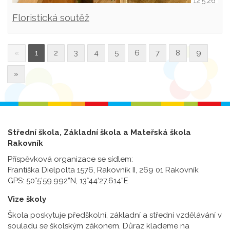
12.5.26
Floristická soutěž
«
1
2
3
4
5
6
7
8
9
»
Střední škola, Základní škola a Mateřská škola
Rakovník
Příspěvková organizace se sídlem:
Františka Dielpolta 1576, Rakovník II, 269 01 Rakovník
GPS: 50°5’59.992”N, 13°44’27.614”E
Vize školy
Škola poskytuje předškolní, základní a střední vzdělávání v
souladu se školským zákonem. Důraz klademe na