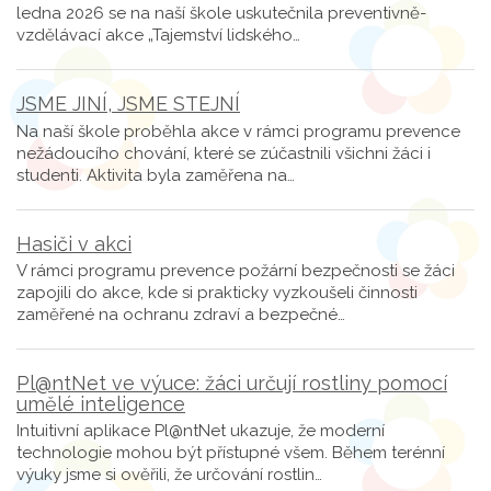
ledna 2026 se na naší škole uskutečnila preventivně-
vzdělávací akce „Tajemství lidského…
JSME JINÍ, JSME STEJNÍ
Na naší škole proběhla akce v rámci programu prevence
nežádoucího chování, které se zúčastnili všichni žáci i
studenti. Aktivita byla zaměřena na…
Hasiči v akci
V rámci programu prevence požární bezpečnosti se žáci
zapojili do akce, kde si prakticky vyzkoušeli činnosti
zaměřené na ochranu zdraví a bezpečné…
Pl@ntNet ve výuce: žáci určují rostliny pomocí
umělé inteligence
Intuitivní aplikace Pl@ntNet ukazuje, že moderní
technologie mohou být přístupné všem. Během terénní
výuky jsme si ověřili, že určování rostlin…