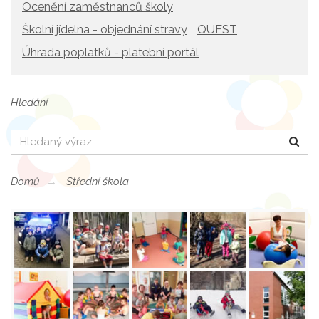
Ocenění zaměstnanců školy
Školní jídelna - objednání stravy
QUEST
Úhrada poplatků - platební portál
Hledání
Hledat
Domů
Střední škola