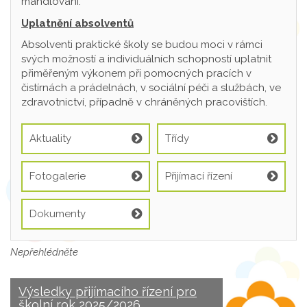
mandlování.
Uplatnění absolventů
Absolventi praktické školy se budou moci v rámci
svých možností a individuálních schopností uplatnit
přiměřeným výkonem při pomocných pracích v
čistírnách a prádelnách, v sociální péči a službách, ve
zdravotnictví, případně v chráněných pracovištích.
Aktuality
Třídy
Fotogalerie
Přijímací řízení
Dokumenty
Nepřehlédněte
Výsledky přijímacího řízení pro
školní rok 2025/2026