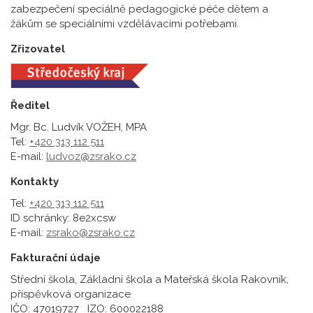
zabezpečení speciálně pedagogické péče dětem a
žákům se speciálními vzdělávacími potřebami.
Zřizovatel
Ředitel
Mgr. Bc. Ludvík VOŽEH, MPA
Tel:
+420 313 112 511
E-mail:
ludvoz@zsrako.cz
Kontakty
Tel:
+420 313 112 511
ID schránky: 8e2xcsw
E-mail:
zsrako@zsrako.cz
Fakturační údaje
Střední škola, Základní škola a Mateřská škola Rakovník,
příspěvková organizace
IČO: 47019727 IZO: 600022188