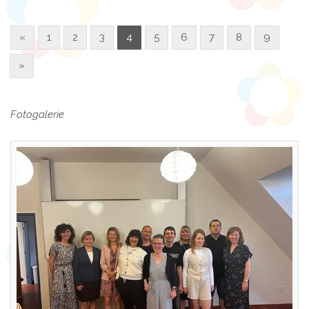
«
1
2
3
4
5
6
7
8
9
»
Fotogalerie