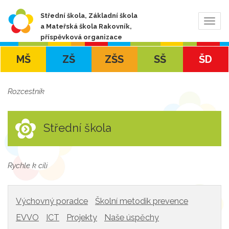
Střední škola, Základní škola
Zobra
a Mateřská škola Rakovník,
navig
příspěvková organizace
MŠ
ZŠ
ZŠS
SŠ
ŠD
Rozcestník
Střední škola
Rychle k cíli
Výchovný poradce
Školní metodik prevence
EVVO
ICT
Projekty
Naše úspěchy