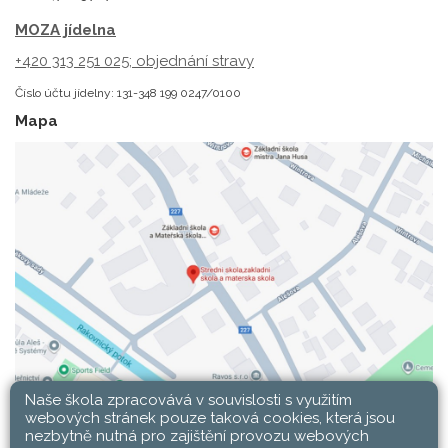
MOZA jídelna
+420 313 251 025;
objednání stravy
Číslo účtu jídelny: 131-348 199 0247/0100
Mapa
Naše škola zpracovává v souvislosti s využitím
webových stránek pouze taková cookies, která jsou
nezbytně nutná pro zajištění provozu webových