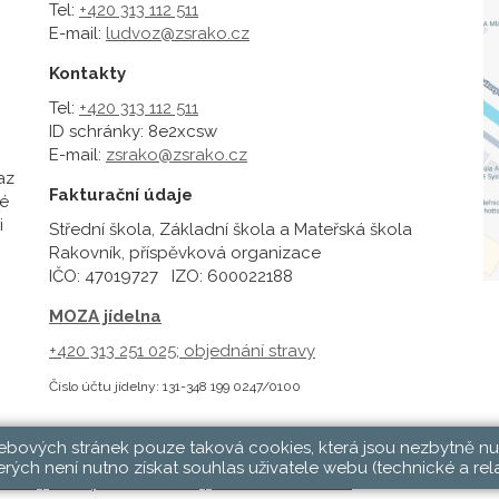
Tel:
+420 313 112 511
E-mail:
ludvoz@zsrako.cz
Kontakty
Tel:
+420 313 112 511
ID schránky: 8e2xcsw
E-mail:
zsrako@zsrako.cz
az
Fakturační údaje
é
i
Střední škola, Základní škola a Mateřská škola
Rakovník, příspěvková organizace
IČO: 47019727 IZO: 600022188
MOZA jídelna
+420 313 251 025;
objednání stravy
Číslo účtu jídelny: 131-348 199 0247/0100
webových stránek pouze taková cookies, která jsou nezbytně nu
rých není nutno získat souhlas uživatele webu (technické a rel
hlásit
|
Přístupnost stránek
|
Pravidla COOKIES