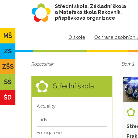
Střední škola, Základní škola
a Mateřská škola Rakovník,
příspěvková organizace
MŠ
O škole
Ochrana osobních 
ZŠ
Rozcestník
Domů
ZŠS
SŠ
Střední škola
ŠD
Aktuality
Třídy
Stře
Fotogalerie
Prak