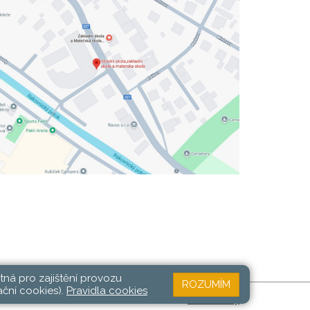
tná pro zajištění provozu
ROZUMÍM
ační cookies).
Pravidla cookies
Web školy