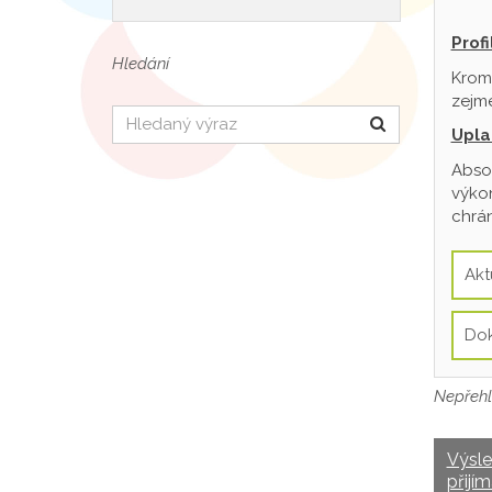
Prof
Hledání
Krom
zejmé
Hledat
Upla
Absol
výkon
chrán
Akt
Do
Nepřehl
Výsl
přijím