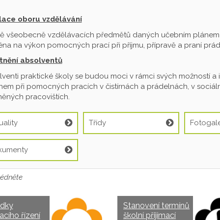
ilace oboru vzdělávání
ě všeobecně vzdělávacích předmětů daných učebním plánem je
na na výkon pomocných prací při příjmu, přípravě a praní prádl
tnění absolventů
venti praktické školy se budou moci v rámci svých možností a 
em při pomocných pracích v čistírnách a prádelnách, v sociální
ěných pracovištích.
uality
Třídy
Fotogale
kumenty
édněte
edky
Stanovení termínů
acího řízení
školní přijímací