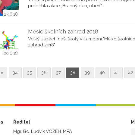
proběhla akce „Branný den, oheň“.
23.6.18
Měsíc školních zahrad 2018
Velký úspěch naší školy v kampani "Měsíc školníc
zahrad 2018"
20.6.18
«
34
35
36
37
38
39
40
41
42
la
Ředitel
M
Mgr. Bc. Ludvík VOŽEH, MPA