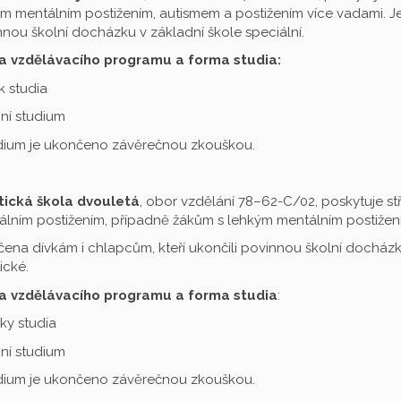
m mentálním postižením, autismem a postižením více vadami. Je 
nou školní docházku v základní škole speciální.
a vzdělávacího programu a forma studia:
ok studia
ní studium
udium je ukončeno závěrečnou zkouškou.
tická škola dvouletá
, obor vzdělání 78–62-C/02, poskytuje st
lním postižením, případně žákům s lehkým mentálním postižení
čena dívkám i chlapcům, kteří ukončili povinnou školní docházku
ické.
a vzdělávacího programu a forma studia
:
oky studia
ní studium
udium je ukončeno závěrečnou zkouškou.