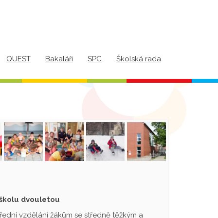
QUEST
Bakaláři
SPC
Školská rada
 školu dvouletou
třední vzdělání žákům se středně těžkým a