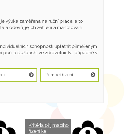
 výuka zaměřena na ruční práce, a to
a a oděvů, jejich žehlení a mandlování.
individuálních schopností uplatnit přiměřeným
 péči a službách, ve zdravotnictví, případně v
rie
Přijímací řízení
Kritéria přijímacího
řízení ke