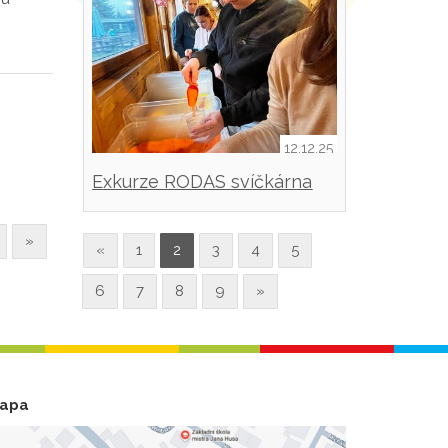
h
12.12.25
Exkurze RODAS svíčkárna
Šestajovice
»
«
1
2
3
4
5
6
7
8
9
»
apa