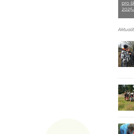
pro š
2025
Aktualit