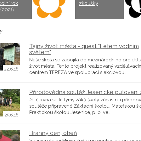
kolní rok
zkoušky
/2026
y
Tajný život města - quest "Letem vodním
světem"
Naše škola se zapojila do mezinárodního projektu
život města. Tento projekt realizovaný vzdělávací
22.6.18
centrem TEREZA ve spolupráci s akciovou…
Přírodovědná soutěž Jesenické putování 
21. června se tři týmy žáků školy zúčastnili přírod
soutěže připravené Základní školou, Mateřskou š
Praktickou školou Jesenice, p. o. ve…
25.6.18
Branný den, oheň
V rámci plnění Minimálního preventivního progra