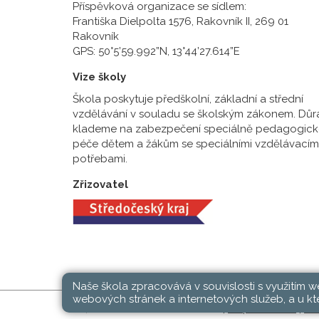
Příspěvková organizace se sídlem:
Františka Dielpolta 1576, Rakovník II, 269 01
Rakovník
GPS: 50°5’59.992”N, 13°44’27.614”E
Vize školy
Škola poskytuje předškolní, základní a střední
vzdělávání v souladu se školským zákonem. Důr
klademe na zabezpečení speciálně pedagogick
péče dětem a žákům se speciálními vzdělávacím
potřebami.
Zřizovatel
Naše škola zpracovává v souvislosti s využitím 
webových stránek a internetových služeb, a u kte
SŠ, ZŠ a MŠ Rakovník © 2026 |
Mapa stránek
|
Při