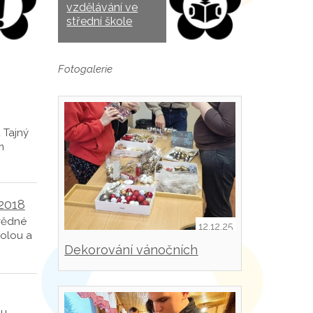
vzdělávání ve
střední škole
Fotogalerie
 Tajný
m
2018
ovědné
12.12.25
kolou a
Dekorování vánočních
svícnů
mu