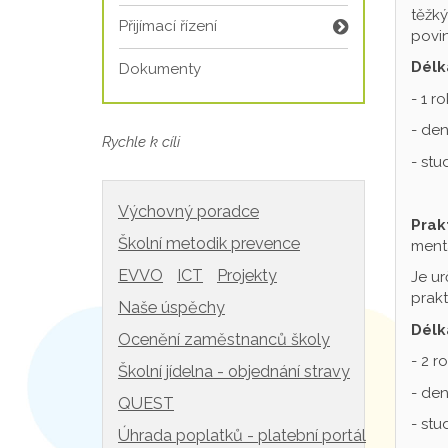
těžký
Přijímací řízení
povin
Délk
Dokumenty
- 1 r
- den
Rychle k cíli
- st
Výchovný poradce
Prak
Školní metodik prevence
mentá
EVVO
ICT
Projekty
Je ur
prakt
Naše úspěchy
Délk
Ocenění zaměstnanců školy
- 2 r
Školní jídelna - objednání stravy
- den
QUEST
- st
Úhrada poplatků - platební portál