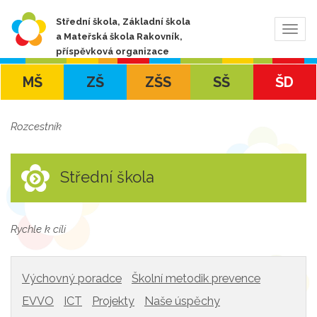
Střední škola, Základní škola
Zobra
a Mateřská škola Rakovník,
navig
příspěvková organizace
MŠ
ZŠ
ZŠS
SŠ
ŠD
Rozcestník
Střední škola
Rychle k cíli
Výchovný poradce
Školní metodik prevence
EVVO
ICT
Projekty
Naše úspěchy