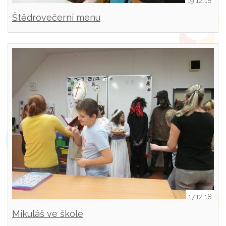
19.12.18
Štědrovečerní menu
17.12.18
Mikuláš ve škole