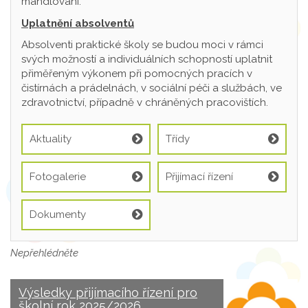
mandlování.
Uplatnění absolventů
Absolventi praktické školy se budou moci v rámci
svých možností a individuálních schopností uplatnit
přiměřeným výkonem při pomocných pracích v
čistírnách a prádelnách, v sociální péči a službách, ve
zdravotnictví, případně v chráněných pracovištích.
Aktuality
Třídy
Fotogalerie
Přijímací řízení
Dokumenty
Nepřehlédněte
Výsledky přijímacího řízení pro
školní rok 2025/2026