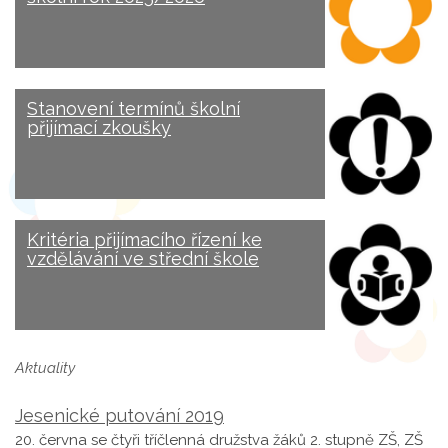
Stanovení termínů školní
přijímací zkoušky
Kritéria přijímacího řízení ke
vzdělávání ve střední škole
Aktuality
Jesenické putování 2019
20. června se čtyři tříčlenná družstva žáků 2. stupně ZŠ, ZŠ