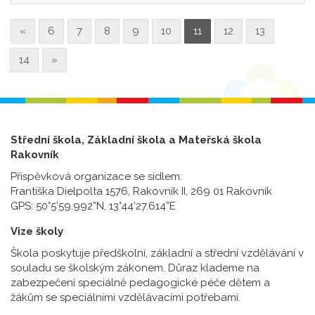
«
6
7
8
9
10
11
12
13
14
»
Střední škola, Základní škola a Mateřská škola
Rakovník
Příspěvková organizace se sídlem:
Františka Dielpolta 1576, Rakovník II, 269 01 Rakovník
GPS: 50°5’59.992”N, 13°44’27.614”E
Vize školy
Škola poskytuje předškolní, základní a střední vzdělávání v
souladu se školským zákonem. Důraz klademe na
zabezpečení speciálně pedagogické péče dětem a
žákům se speciálními vzdělávacími potřebami.