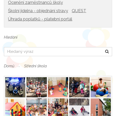
Ocenění zaměstnanců školy
Školní jídelna - objednání stravy
QUEST
Úhrada poplatků - platební portál
Hledání
Hledat
Domů
Střední škola