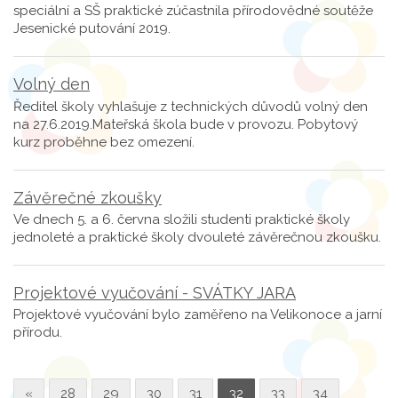
speciální a SŠ praktické zúčastnila přírodovědné soutěže
Jesenické putování 2019.
Volný den
Ředitel školy vyhlašuje z technických důvodů volný den
na 27.6.2019.Mateřská škola bude v provozu. Pobytový
kurz proběhne bez omezení.
Závěrečné zkoušky
Ve dnech 5. a 6. června složili studenti praktické školy
jednoleté a praktické školy dvouleté závěrečnou zkoušku.
Projektové vyučování - SVÁTKY JARA
Projektové vyučování bylo zaměřeno na Velikonoce a jarní
přírodu.
«
28
29
30
31
32
33
34