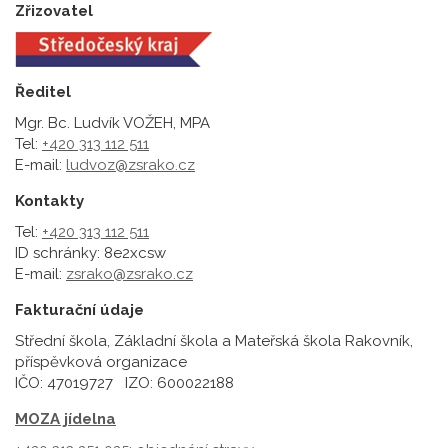
Zřizovatel
Ředitel
Mgr. Bc. Ludvík VOŽEH, MPA
Tel:
+420 313 112 511
E-mail:
ludvoz@zsrako.cz
Kontakty
Tel:
+420 313 112 511
ID schránky: 8e2xcsw
E-mail:
zsrako@zsrako.cz
Fakturační údaje
Střední škola, Základní škola a Mateřská škola Rakovník,
příspěvková organizace
IČO: 47019727 IZO: 600022188
MOZA jídelna