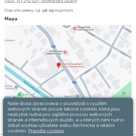
+420 313 251 025;
objednání stravy
Číslo účtu jídelny: 131-348 199 0247/0100
Mapa
Naše škola zpracovává v souvislosti s využitím
webových stránek pouze taková cookies, která jsou
nezbytně nutná pro zajištění provozu webových
stránek a internetových služeb, a u kterých není nutno
získat souhlas uživatele webu (technické a relační
cookies).
Pravidla cookies