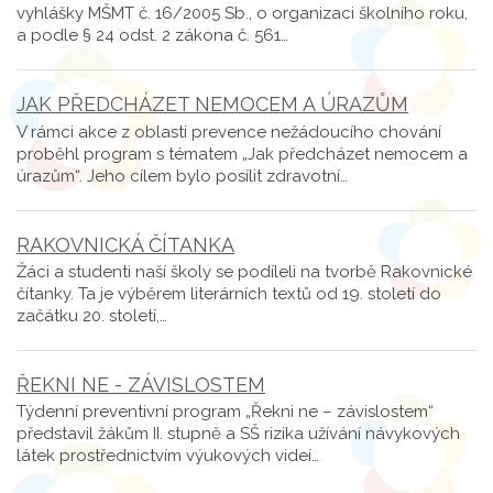
vyhlášky MŠMT č. 16/2005 Sb., o organizaci školního roku,
a podle § 24 odst. 2 zákona č. 561…
JAK PŘEDCHÁZET NEMOCEM A ÚRAZŮM
V rámci akce z oblasti prevence nežádoucího chování
proběhl program s tématem „Jak předcházet nemocem a
úrazům“. Jeho cílem bylo posílit zdravotní…
RAKOVNICKÁ ČÍTANKA
Žáci a studenti naší školy se podíleli na tvorbě Rakovnické
čítanky. Ta je výběrem literárních textů od 19. století do
začátku 20. století,…
ŘEKNI NE - ZÁVISLOSTEM
Týdenní preventivní program „Řekni ne – závislostem“
představil žákům II. stupně a SŠ rizika užívání návykových
látek prostřednictvím výukových videí…