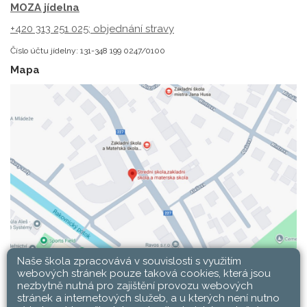
MOZA jídelna
+420 313 251 025;
objednání stravy
Číslo účtu jídelny: 131-348 199 0247/0100
Mapa
Naše škola zpracovává v souvislosti s využitím
webových stránek pouze taková cookies, která jsou
nezbytně nutná pro zajištění provozu webových
stránek a internetových služeb, a u kterých není nutno