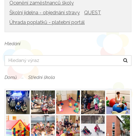
Ocenění zaměstnanců školy
Školní jídelna - objednání stravy
QUEST
Úhrada poplatků - platební portál
Hledání
Hledat
Domů
Střední škola