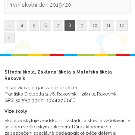
První školní den 2019/20
«
4
5
6
7
8
9
10
11
12
»
Střední škola, Základní škola a Mateřská škola
Rakovník
Příspěvková organizace se sídlem:
Františka Dielpolta 1576, Rakovník II, 269 01 Rakovník
GPS: 50°5’59.992”N, 13°44’27.614”E
Vize školy
Škola poskytuje předškolní, základní a střední vzdělávání v
souladu se školským zákonem. Důraz klademe na
zabezpečení speciálně pedagogické péče dětem a