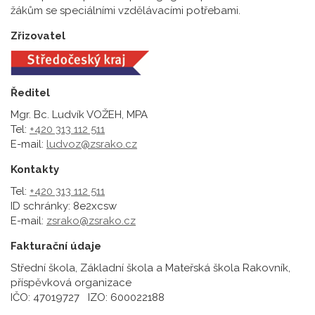
žákům se speciálními vzdělávacími potřebami.
Zřizovatel
Ředitel
Mgr. Bc. Ludvík VOŽEH, MPA
Tel:
+420 313 112 511
E-mail:
ludvoz@zsrako.cz
Kontakty
Tel:
+420 313 112 511
ID schránky: 8e2xcsw
E-mail:
zsrako@zsrako.cz
Fakturační údaje
Střední škola, Základní škola a Mateřská škola Rakovník,
příspěvková organizace
IČO: 47019727 IZO: 600022188