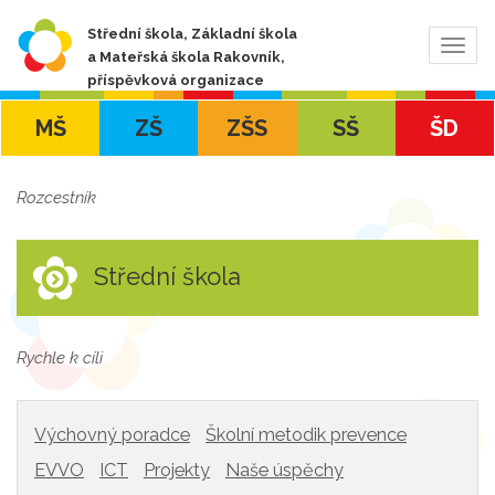
Střední škola, Základní škola
Zobra
a Mateřská škola Rakovník,
navig
příspěvková organizace
MŠ
ZŠ
ZŠS
SŠ
ŠD
Rozcestník
Střední škola
Rychle k cíli
Výchovný poradce
Školní metodik prevence
EVVO
ICT
Projekty
Naše úspěchy