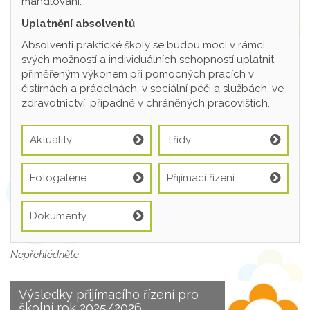
mandlování.
Uplatnění absolventů
Absolventi praktické školy se budou moci v rámci
svých možností a individuálních schopností uplatnit
přiměřeným výkonem při pomocných pracích v
čistírnách a prádelnách, v sociální péči a službách, ve
zdravotnictví, případně v chráněných pracovištích.
Aktuality
Třídy
Fotogalerie
Přijímací řízení
Dokumenty
Nepřehlédněte
Výsledky přijímacího řízení pro
školní rok 2025/2026