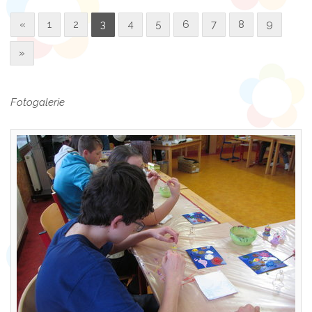
«
1
2
3
4
5
6
7
8
9
»
Fotogalerie