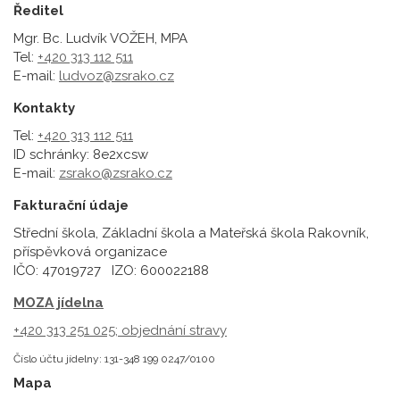
Ředitel
Mgr. Bc. Ludvík VOŽEH, MPA
Tel:
+420 313 112 511
E-mail:
ludvoz@zsrako.cz
Kontakty
Tel:
+420 313 112 511
ID schránky: 8e2xcsw
E-mail:
zsrako@zsrako.cz
Fakturační údaje
Střední škola, Základní škola a Mateřská škola Rakovník,
příspěvková organizace
IČO: 47019727 IZO: 600022188
MOZA jídelna
+420 313 251 025;
objednání stravy
Číslo účtu jídelny: 131-348 199 0247/0100
Mapa