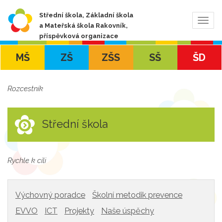
Střední škola, Základní škola
Zobra
a Mateřská škola Rakovník,
navig
příspěvková organizace
MŠ
ZŠ
ZŠS
SŠ
ŠD
Rozcestník
Střední škola
Rychle k cíli
Výchovný poradce
Školní metodik prevence
EVVO
ICT
Projekty
Naše úspěchy