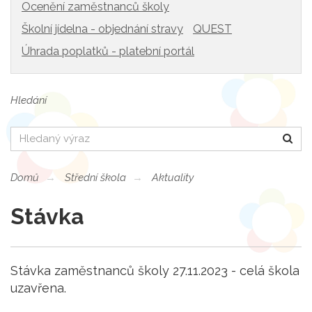
Ocenění zaměstnanců školy
Školní jídelna - objednání stravy
QUEST
Úhrada poplatků - platební portál
Hledání
Hledat
Domů
Střední škola
Aktuality
Stávka
Stávka zaměstnanců školy 27.11.2023 - celá škola
uzavřena.