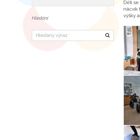
Děti se
nácvik 
výšky a
Hledání
Hledat