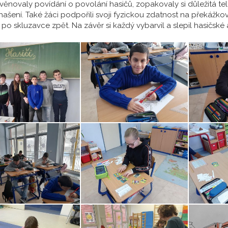
 věnovaly povídání o povolání hasičů, zopakovaly si důležitá te
hašení. Také žáci podpořili svoji fyzickou zdatnost na překážkové
 po skluzavce zpět. Na závěr si každý vybarvil a slepil hasičské 