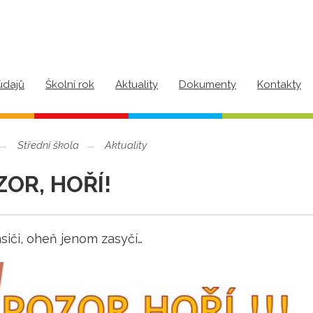
údajů
Školní rok
Aktuality
Dokumenty
Kontakty
Střední škola
Aktuality
OR, HOŘÍ!
siči, oheň jenom zasyčí…