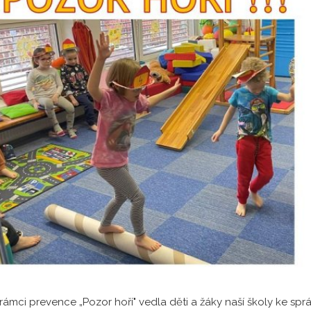
rámci prevence „Pozor hoří" vedla děti a žáky naší školy ke s