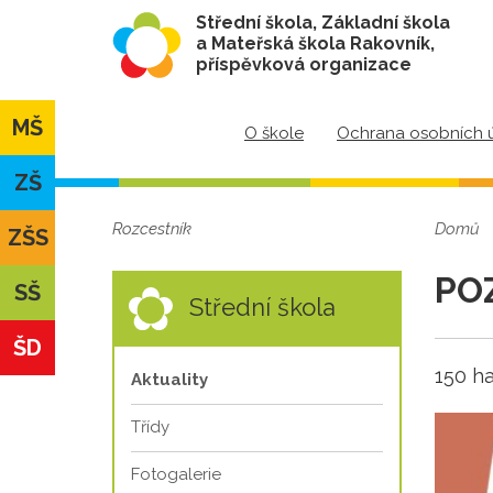
Střední škola, Základní škola
a Mateřská škola Rakovník,
příspěvková organizace
MŠ
O škole
Ochrana osobních 
ZŠ
Rozcestník
Domů
ZŠS
POZ
SŠ
Střední škola
ŠD
150 ha
Aktuality
Třídy
Fotogalerie