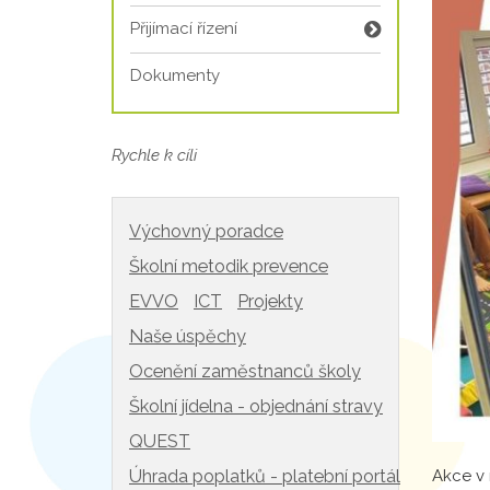
Přijímací řízení
Dokumenty
Rychle k cíli
Výchovný poradce
Školní metodik prevence
EVVO
ICT
Projekty
Naše úspěchy
Ocenění zaměstnanců školy
Školní jídelna - objednání stravy
QUEST
Akce v 
Úhrada poplatků - platební portál