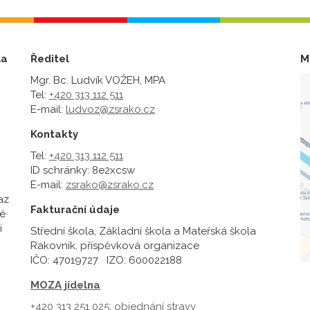
la
Ředitel
M
Mgr. Bc. Ludvík VOŽEH, MPA
Tel:
+420 313 112 511
E-mail:
ludvoz@zsrako.cz
Kontakty
Tel:
+420 313 112 511
ID schránky: 8e2xcsw
E-mail:
zsrako@zsrako.cz
az
Fakturační údaje
é
i
Střední škola, Základní škola a Mateřská škola
Rakovník, příspěvková organizace
IČO: 47019727 IZO: 600022188
MOZA jídelna
+420 313 251 025;
objednání stravy