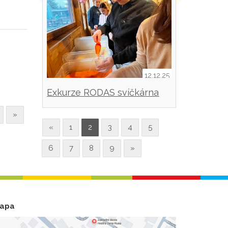
12.12.25
Exkurze RODAS svíčkárna
Šestajovice
»
«
1
2
3
4
5
6
7
8
9
»
apa