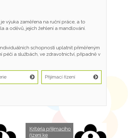
 výuka zaměřena na ruční práce, a to
a a oděvů, jejich žehlení a mandlování.
individuálních schopností uplatnit přiměřeným
 péči a službách, ve zdravotnictví, případně v
rie
Přijímací řízení
Kritéria přijímacího
řízení ke