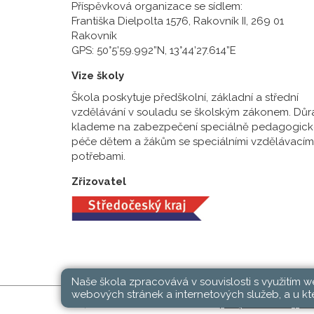
Příspěvková organizace se sídlem:
Františka Dielpolta 1576, Rakovník II, 269 01
Rakovník
GPS: 50°5’59.992”N, 13°44’27.614”E
Vize školy
Škola poskytuje předškolní, základní a střední
vzdělávání v souladu se školským zákonem. Důr
klademe na zabezpečení speciálně pedagogick
péče dětem a žákům se speciálními vzdělávacím
potřebami.
Zřizovatel
Naše škola zpracovává v souvislosti s využitím 
webových stránek a internetových služeb, a u kte
SŠ, ZŠ a MŠ Rakovník © 2026 |
Mapa stránek
|
Při