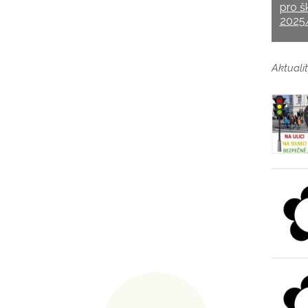
pro š
2025
Aktualit