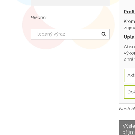
Prof
Hledání
Krom
zejmé
Hledat
Upla
Absol
výkon
chrán
Akt
Do
Nepřehl
Výsl
přijím