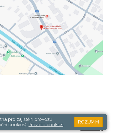
tná pro zajištění provozu
ROZUMÍM
ační cookies).
Pravidla cookies
Web školy