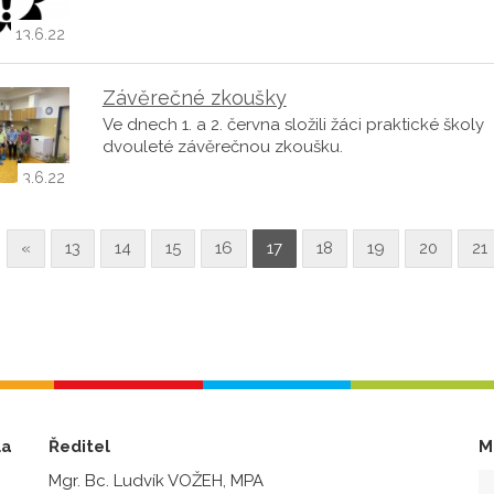
13.6.22
Závěrečné zkoušky
Ve dnech 1. a 2. června složili žáci praktické školy
dvouleté závěrečnou zkoušku.
3.6.22
«
13
14
15
16
17
18
19
20
21
la
Ředitel
M
Mgr. Bc. Ludvík VOŽEH, MPA