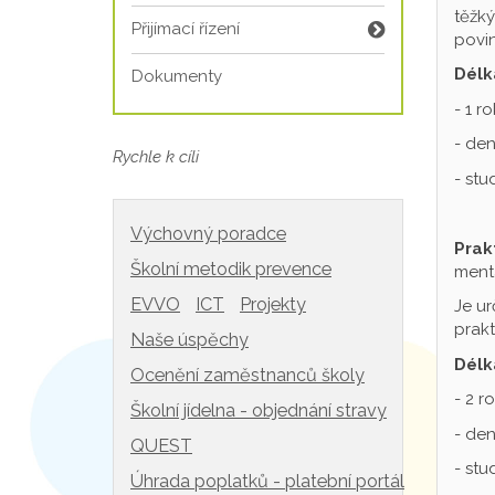
těžký
Přijímací řízení
povin
Délk
Dokumenty
- 1 r
- den
Rychle k cíli
- st
Výchovný poradce
Prak
Školní metodik prevence
mentá
EVVO
ICT
Projekty
Je ur
prakt
Naše úspěchy
Délk
Ocenění zaměstnanců školy
- 2 r
Školní jídelna - objednání stravy
- den
QUEST
- st
Úhrada poplatků - platební portál