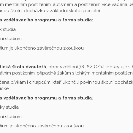
m mentálním postižením, autismem a postižením více vadami. Je 
nou školní docházku v základní škole speciální.
a vzdělávacího programu a forma studia:
ok studia
ní studium
udium je ukončeno závěrečnou zkouškou.
tická škola dvouletá
, obor vzdělání 78–62-C/02, poskytuje st
lním postižením, případně žákům s lehkým mentálním postižení
čena dívkám i chlapcům, kteří ukončili povinnou školní docházku
ické.
a vzdělávacího programu a forma studia
:
oky studia
ní studium
udium je ukončeno závěrečnou zkouškou.