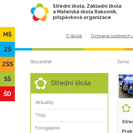
Střední škola, Základní škola
a Mateřská škola Rakovník,
příspěvková organizace
MŠ
O škole
Ochrana osobních 
ZŠ
Rozcestník
Domů
ZŠS
SŠ
Střední škola
ŠD
Aktuality
Třídy
Stře
Fotogalerie
Prak