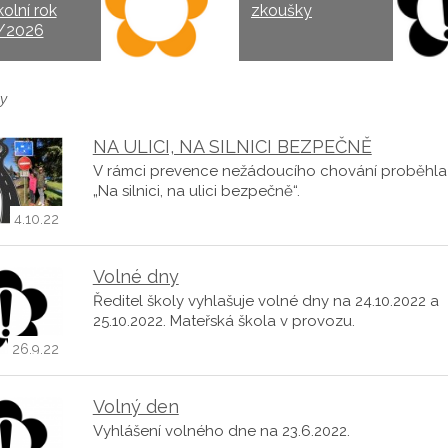
kolní rok
zkoušky
/2026
y
NA ULICI, NA SILNICI BEZPEČNĚ
V rámci prevence nežádoucího chování proběhla
„Na silnici, na ulici bezpečně“.
4.10.22
Volné dny
Ředitel školy vyhlašuje volné dny na 24.10.2022 a
25.10.2022. Mateřská škola v provozu.
26.9.22
Volný den
Vyhlášení volného dne na 23.6.2022.