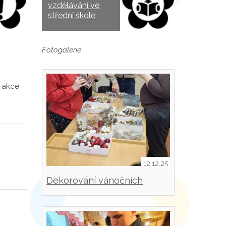
vzdělávání ve
střední škole
Fotogalerie
 akce
12.12.25
Dekorování vánočních
svícnů