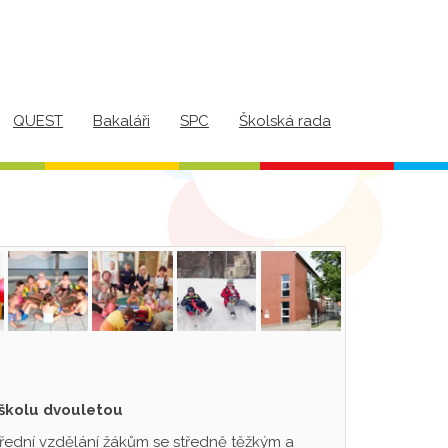
QUEST
Bakaláři
SPC
Školská rada
 školu dvouletou
třední vzdělání žákům se středně těžkým a