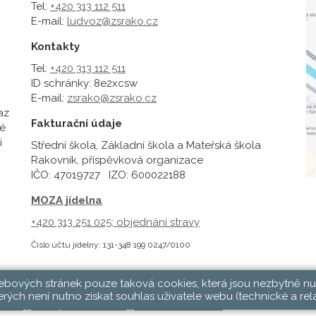
Tel:
+420 313 112 511
E-mail:
ludvoz@zsrako.cz
Kontakty
Tel:
+420 313 112 511
ID schránky: 8e2xcsw
E-mail:
zsrako@zsrako.cz
az
Fakturační údaje
é
i
Střední škola, Základní škola a Mateřská škola
Rakovník, příspěvková organizace
IČO: 47019727 IZO: 600022188
MOZA jídelna
+420 313 251 025;
objednání stravy
Číslo účtu jídelny: 131-348 199 0247/0100
webových stránek pouze taková cookies, která jsou nezbytně nu
rých není nutno získat souhlas uživatele webu (technické a rel
hlásit
|
Přístupnost stránek
|
Pravidla COOKIES