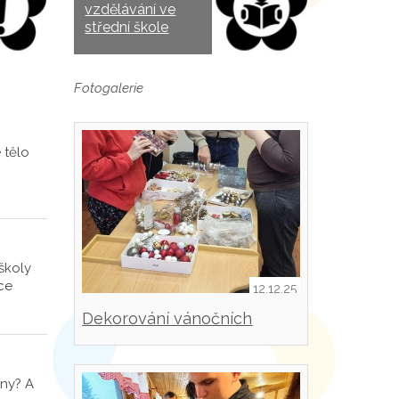
vzdělávání ve
střední škole
Fotogalerie
 tělo
školy
ce
12.12.25
Dekorování vánočních
svícnů
íny? A