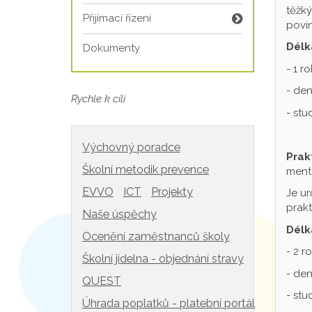
těžký
Přijímací řízení
povin
Délk
Dokumenty
- 1 r
- den
Rychle k cíli
- st
Výchovný poradce
Prak
Školní metodik prevence
mentá
EVVO
ICT
Projekty
Je ur
prakt
Naše úspěchy
Délk
Ocenění zaměstnanců školy
- 2 r
Školní jídelna - objednání stravy
- den
QUEST
- st
Úhrada poplatků - platební portál