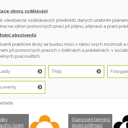
ilace oboru vzdělávání
ě všeobecně vzdělávacích předmětů daných učebním plánem je
na na výkon pomocných prací při příjmu, přípravě a praní prádl
tnění absolventů
venti praktické školy se budou moci v rámci svých možností a 
em při pomocných pracích v čistírnách a prádelnách, v sociální
ěných pracovištích.
uality
Třídy
Fotogale
kumenty
édněte
edky
Stanovení termínů
acího řízení
školní přijímací