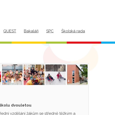
QUEST
Bakaláři
SPC
Školská rada
 školu dvouletou
třední vzdělání žákům se středně těžkým a