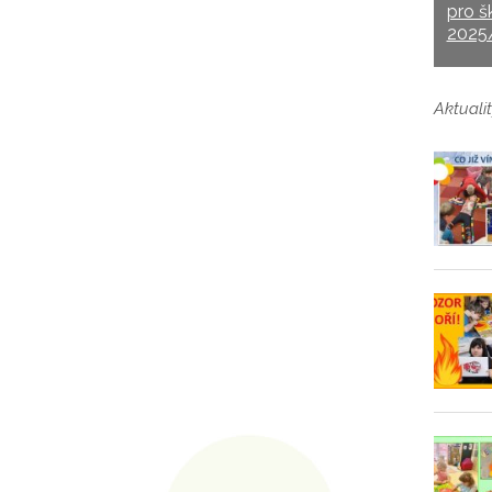
pro š
2025
Aktualit