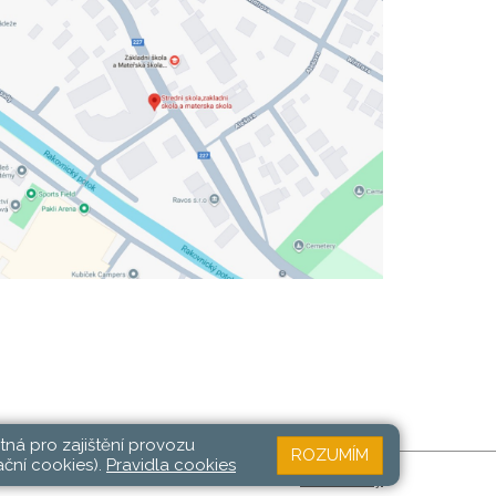
tná pro zajištění provozu
ROZUMÍM
ační cookies).
Pravidla cookies
Web školy