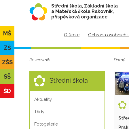
Střední škola, Základní škola
a Mateřská škola Rakovník,
příspěvková organizace
MŠ
O škole
Ochrana osobních 
ZŠ
Rozcestník
Domů
ZŠS
SŠ
Střední škola
ŠD
Aktuality
Třídy
Stře
Fotogalerie
Prak