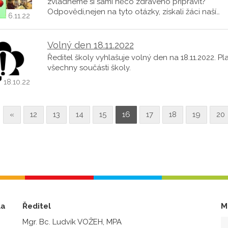
zvládneme si sami něco zdravého připravit?
Odpovědi,nejen na tyto otázky, získali žáci naší…
6.11.22
Volný den 18.11.2022
Ředitel školy vyhlašuje volný den na 18.11.2022. Pla
všechny součásti školy.
18.10.22
«
12
13
14
15
16
17
18
19
20
la
Ředitel
M
Mgr. Bc. Ludvík VOŽEH, MPA