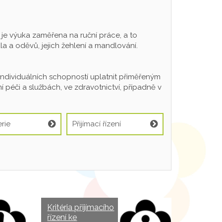
 výuka zaměřena na ruční práce, a to
a a oděvů, jejich žehlení a mandlování.
individuálních schopností uplatnit přiměřeným
 péči a službách, ve zdravotnictví, případně v
rie
Přijímací řízení
Kritéria přijímacího
řízení ke