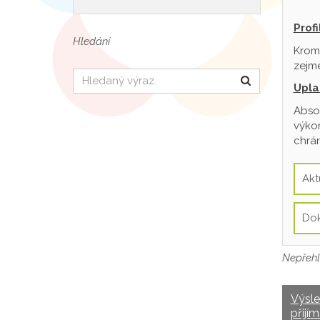
Prof
Hledání
Krom
zejmé
Hledat
Upla
Absol
výkon
chrán
Akt
Do
Nepřehl
Výsl
přijím