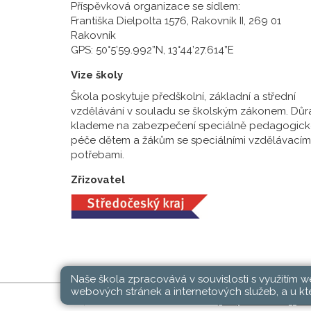
Příspěvková organizace se sídlem:
Františka Dielpolta 1576, Rakovník II, 269 01
Rakovník
GPS: 50°5’59.992”N, 13°44’27.614”E
Vize školy
Škola poskytuje předškolní, základní a střední
vzdělávání v souladu se školským zákonem. Důr
klademe na zabezpečení speciálně pedagogick
péče dětem a žákům se speciálními vzdělávacím
potřebami.
Zřizovatel
Naše škola zpracovává v souvislosti s využitím 
webových stránek a internetových služeb, a u kte
SŠ, ZŠ a MŠ Rakovník © 2026 |
Mapa stránek
|
Při