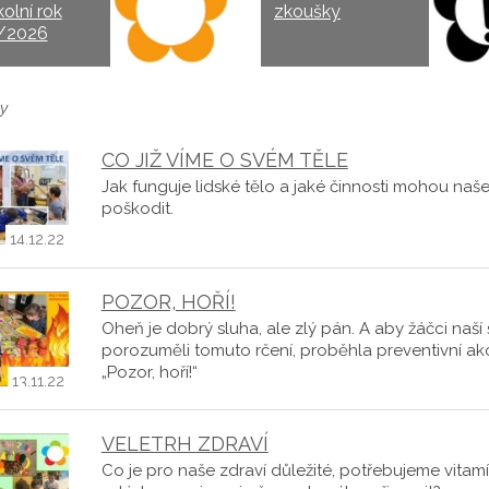
kolní rok
zkoušky
/2026
y
CO JIŽ VÍME O SVÉM TĚLE
Jak funguje lidské tělo a jaké činnosti mohou naše
poškodit.
14.12.22
POZOR, HOŘÍ!
Oheň je dobrý sluha, ale zlý pán. A aby žáčci naší 
porozuměli tomuto rčení, proběhla preventivní ak
„Pozor, hoří!“
13.11.22
VELETRH ZDRAVÍ
Co je pro naše zdraví důležité, potřebujeme vitam