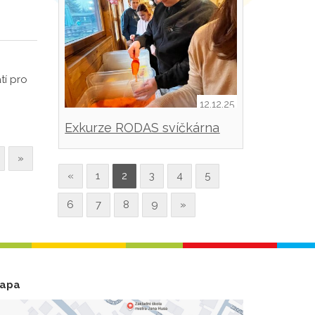
tí pro
12.12.25
Exkurze RODAS svíčkárna
Šestajovice
»
«
1
2
3
4
5
6
7
8
9
»
apa