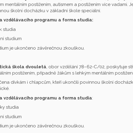
m mentálním postižením, autismem a postižením více vadami. Je 
nou školní docházku v základní škole speciální.
a vzdělávacího programu a forma studia:
ok studia
ní studium
udium je ukončeno závěrečnou zkouškou.
tická škola dvouletá
, obor vzdělání 78–62-C/02, poskytuje st
lním postižením, případně žákům s lehkým mentálním postižení
čena dívkám i chlapcům, kteří ukončili povinnou školní docházku
ické.
a vzdělávacího programu a forma studia
:
oky studia
ní studium
udium je ukončeno závěrečnou zkouškou.