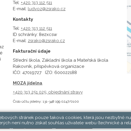
Tel:
+420 313 112 511
E-mail:
ludvoz@zsrako.cz
Kontakty
Tel:
+420 313 112 511
ID schránky: 8e2xcsw
E-mail:
zsrako@zsrako.cz
az
Fakturační údaje
é
i
Střední škola, Základní škola a Mateřská škola
Rakovník, příspěvková organizace
IČO: 47019727 IZO: 600022188
MOZA jídelna
+420 313 251 025;
objednání stravy
Číslo účtu jídelny: 131-348 199 0247/0100
webových stránek pouze taková cookies, která jsou nezbytně nu
rých není nutno získat souhlas uživatele webu (technické a rel
hlásit
|
Přístupnost stránek
|
Pravidla COOKIES