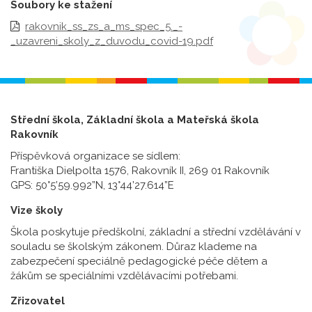
Soubory ke stažení
rakovnik_ss_zs_a_ms_spec_5._-
_uzavreni_skoly_z_duvodu_covid-19.pdf
Střední škola, Základní škola a Mateřská škola
Rakovník
Příspěvková organizace se sídlem:
Františka Dielpolta 1576, Rakovník II, 269 01 Rakovník
GPS: 50°5’59.992”N, 13°44’27.614”E
Vize školy
Škola poskytuje předškolní, základní a střední vzdělávání v
souladu se školským zákonem. Důraz klademe na
zabezpečení speciálně pedagogické péče dětem a
žákům se speciálními vzdělávacími potřebami.
Zřizovatel