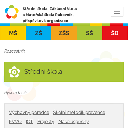
Střední škola, Základní škola
Zobra
a Mateřská škola Rakovník,
navig
příspěvková organizace
MŠ
ZŠ
ZŠS
SŠ
ŠD
Rozcestník
Střední škola
Rychle k cíli
Výchovný poradce
Školní metodik prevence
EVVO
ICT
Projekty
Naše úspěchy