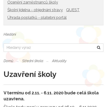
Ocenění zaměstnanců školy
Školní jídelna - objednání stravy
QUEST
Úhrada poplatků - platební portál
Hledání
Hledat
Domů
Střední škola
Aktuality
Uzavření školy
V termínu od 2.11. - 6.11. 2020 bude celá škola
uzavřena.