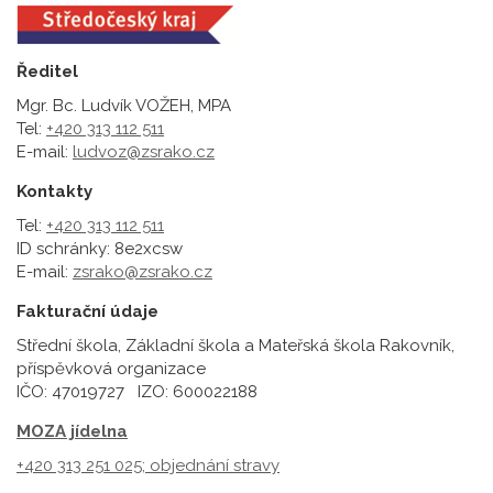
Ředitel
Mgr. Bc. Ludvík VOŽEH, MPA
Tel:
+420 313 112 511
E-mail:
ludvoz@zsrako.cz
Kontakty
Tel:
+420 313 112 511
ID schránky: 8e2xcsw
E-mail:
zsrako@zsrako.cz
Fakturační údaje
Střední škola, Základní škola a Mateřská škola Rakovník,
příspěvková organizace
IČO: 47019727 IZO: 600022188
MOZA jídelna
+420 313 251 025;
objednání stravy