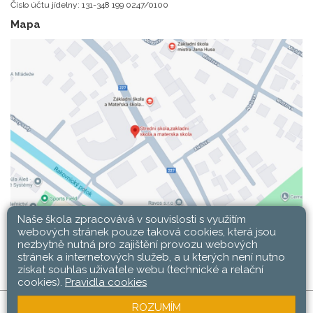
Číslo účtu jídelny: 131-348 199 0247/0100
Mapa
Naše škola zpracovává v souvislosti s využitím
webových stránek pouze taková cookies, která jsou
nezbytně nutná pro zajištění provozu webových
stránek a internetových služeb, a u kterých není nutno
získat souhlas uživatele webu (technické a relační
cookies).
Pravidla cookies
ROZUMÍM
SŠ, ZŠ a MŠ Rakovník © 2026 |
Mapa stránek
|
Web