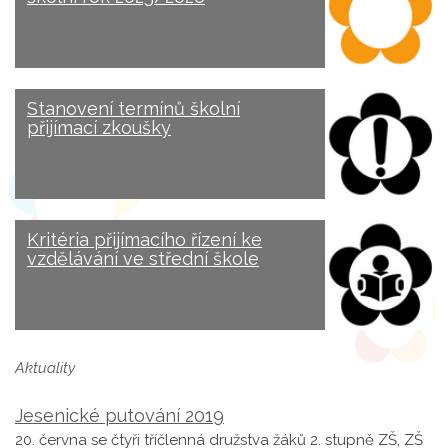
Stanovení termínů školní
přijímací zkoušky
Kritéria přijímacího řízení ke
vzdělávání ve střední škole
Aktuality
Jesenické putování 2019
20. června se čtyři tříčlenná družstva žáků 2. stupně ZŠ, ZŠ