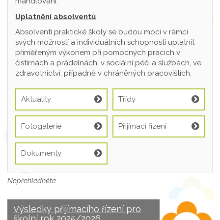
mandlování.
Uplatnění absolventů
Absolventi praktické školy se budou moci v rámci
svých možností a individuálních schopností uplatnit
přiměřeným výkonem při pomocných pracích v
čistírnách a prádelnách, v sociální péči a službách, ve
zdravotnictví, případně v chráněných pracovištích.
Aktuality
Třídy
Fotogalerie
Přijímací řízení
Dokumenty
Nepřehlédněte
Výsledky přijímacího řízení pro
školní rok 2025/2026