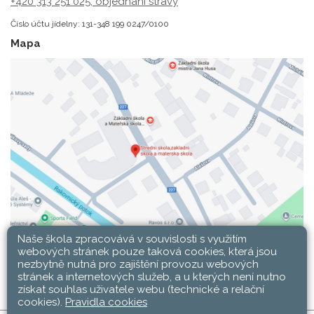
+420 313 251 025;
objednání stravy
Číslo účtu jídelny: 131-348 199 0247/0100
Mapa
Naše škola zpracovává v souvislosti s využitím
webových stránek pouze taková cookies, která jsou
nezbytně nutná pro zajištění provozu webových
stránek a internetových služeb, a u kterých není nutno
získat souhlas uživatele webu (technické a relační
cookies).
Pravidla cookies