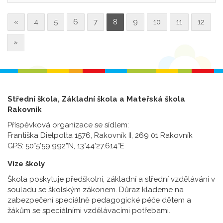
«
4
5
6
7
8
9
10
11
12
»
Střední škola, Základní škola a Mateřská škola
Rakovník
Příspěvková organizace se sídlem:
Františka Dielpolta 1576, Rakovník II, 269 01 Rakovník
GPS: 50°5’59.992”N, 13°44’27.614”E
Vize školy
Škola poskytuje předškolní, základní a střední vzdělávání v
souladu se školským zákonem. Důraz klademe na
zabezpečení speciálně pedagogické péče dětem a
žákům se speciálními vzdělávacími potřebami.