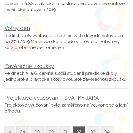
speciální a SŠ praktické zúčastnila přírodovědné soutěže
Jesenické putování 2019.
Volný den
Ředitel školy vyhlašuje z technických důvodů volný den
na 27.6.2019.Mateřská škola bude v provozu. Pobytový
kurz proběhne bez omezení.
Závěrečné zkoušky
Ve dnech 5. a 6. června složili studenti praktické školy
jednoleté a praktické školy dvouleté závěrečnou zkoušku.
Projektové vyučování - SVÁTKY JARA
Projektové vyučování bylo zaměřeno na Velikonoce a jarní
přírodu.
«
28
29
30
31
32
33
34