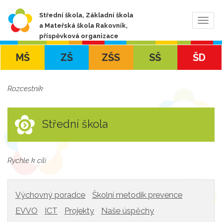
Střední škola, Základní škola
Zobra
a Mateřská škola Rakovník,
navig
příspěvková organizace
MŠ
ZŠ
ZŠS
SŠ
ŠD
Rozcestník
Střední škola
Rychle k cíli
Výchovný poradce
Školní metodik prevence
EVVO
ICT
Projekty
Naše úspěchy