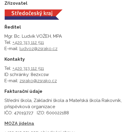
Zřizovatel
Ředitel
Mgr. Bc. Ludvík VOŽEH, MPA
Tel:
+420 313 112 511
E-mail:
ludvoz@zsrako.cz
Kontakty
Tel:
+420 313 112 511
ID schránky: 8e2xcsw
E-mail:
zsrako@zsrako.cz
Fakturační údaje
Střední škola, Základní škola a Mateřská škola Rakovník,
příspěvková organizace
IČO: 47019727 IZO: 600022188
MOZA jídelna