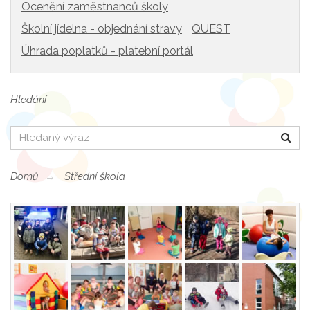
Ocenění zaměstnanců školy
Školní jídelna - objednání stravy
QUEST
Úhrada poplatků - platební portál
Hledání
Hledat
Domů
Střední škola