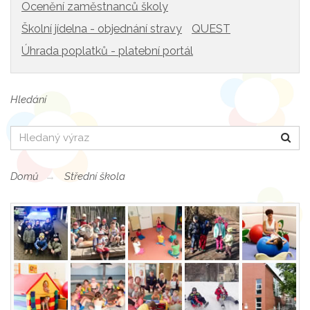
Ocenění zaměstnanců školy
Školní jídelna - objednání stravy
QUEST
Úhrada poplatků - platební portál
Hledání
Hledat
Domů
Střední škola