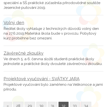
speciální a SŠ praktické zúčastnila přírodovědné soutěže
Jesenické putování 2019.
Volný den
Ředitel školy vyhlašuje z technických důvodů volný den
na 27.6.2019.Mateřská škola bude v provozu. Pobytový
kurz proběhne bez omezení.
Závěrečné zkoušky
Ve dnech 5. a 6. června složili studenti praktické školy
jednoleté a praktické školy dvouleté závěrečnou zkoušku.
Projektové vyučování - SVÁTKY JARA
Projektové vyučování bylo zaměřeno na Velikonoce a jarní
přírodu.
«
28
29
30
31
32
33
34