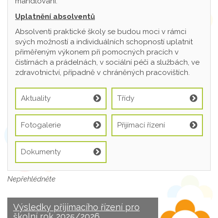
mandlování.
Uplatnění absolventů
Absolventi praktické školy se budou moci v rámci
svých možností a individuálních schopností uplatnit
přiměřeným výkonem při pomocných pracích v
čistírnách a prádelnách, v sociální péči a službách, ve
zdravotnictví, případně v chráněných pracovištích.
Aktuality
Třídy
Fotogalerie
Přijímací řízení
Dokumenty
Nepřehlédněte
Výsledky přijímacího řízení pro
školní rok 2025/2026