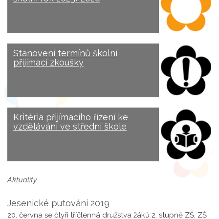
Stanovení termínů školní
přijímací zkoušky
Kritéria přijímacího řízení ke
vzdělávání ve střední škole
Aktuality
Jesenické putování 2019
20. června se čtyři tříčlenná družstva žáků 2. stupně ZŠ, ZŠ