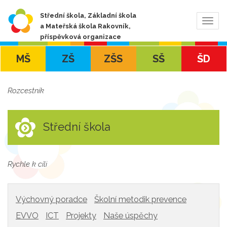
Střední škola, Základní škola
Zobra
a Mateřská škola Rakovník,
navig
příspěvková organizace
MŠ
ZŠ
ZŠS
SŠ
ŠD
Rozcestník
Střední škola
Rychle k cíli
Výchovný poradce
Školní metodik prevence
EVVO
ICT
Projekty
Naše úspěchy