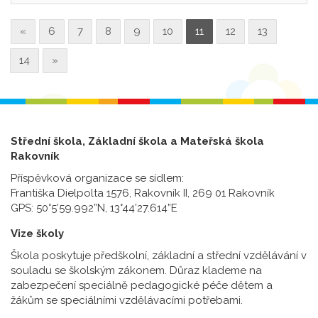
«
6
7
8
9
10
11
12
13
14
»
Střední škola, Základní škola a Mateřská škola
Rakovník
Příspěvková organizace se sídlem:
Františka Dielpolta 1576, Rakovník II, 269 01 Rakovník
GPS: 50°5’59.992”N, 13°44’27.614”E
Vize školy
Škola poskytuje předškolní, základní a střední vzdělávání v
souladu se školským zákonem. Důraz klademe na
zabezpečení speciálně pedagogické péče dětem a
žákům se speciálními vzdělávacími potřebami.