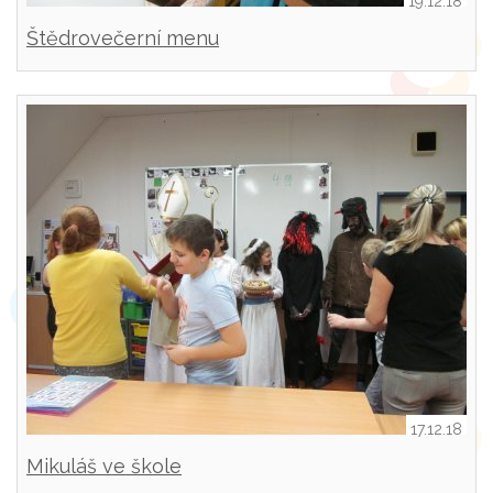
19.12.18
Štědrovečerní menu
17.12.18
Mikuláš ve škole