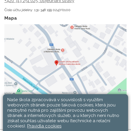
+420 313 251 025;
objednání stravy
Číslo účtu jídelny: 131-348 199 0247/0100
Mapa
Naše škola zpracovává v souvislosti s využitím
webových stránek pouze taková cookies, která jsou
nezbytně nutná pro zajištění provozu webových
stránek a internetových služeb, a u kterých není nutno
získat souhlas uživatele webu (technické a relační
cookies).
Pravidla cookies