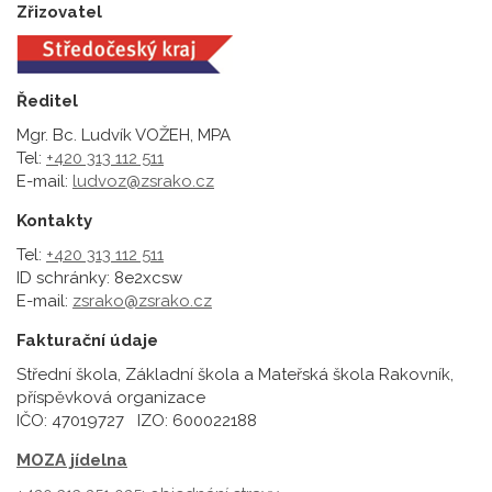
Zřizovatel
Ředitel
Mgr. Bc. Ludvík VOŽEH, MPA
Tel:
+420 313 112 511
E-mail:
ludvoz@zsrako.cz
Kontakty
Tel:
+420 313 112 511
ID schránky: 8e2xcsw
E-mail:
zsrako@zsrako.cz
Fakturační údaje
Střední škola, Základní škola a Mateřská škola Rakovník,
příspěvková organizace
IČO: 47019727 IZO: 600022188
MOZA jídelna