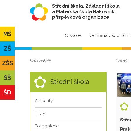
Střední škola, Základní škola
a Mateřská škola Rakovník,
příspěvková organizace
MŠ
O škole
Ochrana osobních 
ZŠ
Rozcestník
Domů
ZŠS
SŠ
Střední škola
ŠD
Aktuality
Třídy
Stře
Fotogalerie
Prak