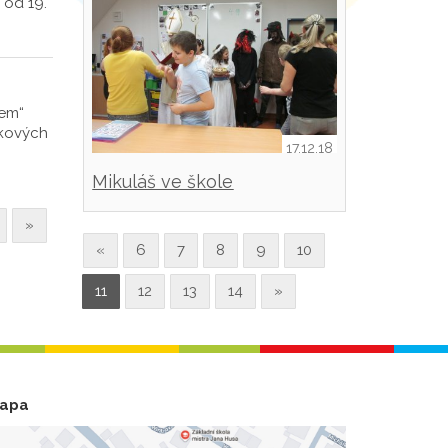
 od 19.
tem“
ykových
17.12.18
Mikuláš ve škole
»
«
6
7
8
9
10
11
12
13
14
»
apa