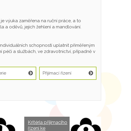
 výuka zaměřena na ruční práce, a to
a a oděvů, jejich žehlení a mandlování.
individuálních schopností uplatnit přiměřeným
 péči a službách, ve zdravotnictví, případně v
rie
Přijímací řízení
Kritéria přijímacího
řízení ke