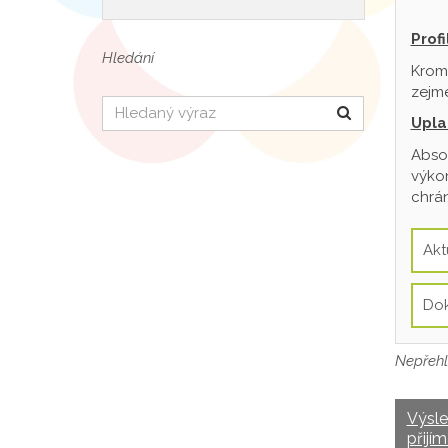
Prof
Hledání
Krom
zejmé
Hledat
Upla
Absol
výkon
chrán
Akt
Do
Nepřehl
Výsl
přijím