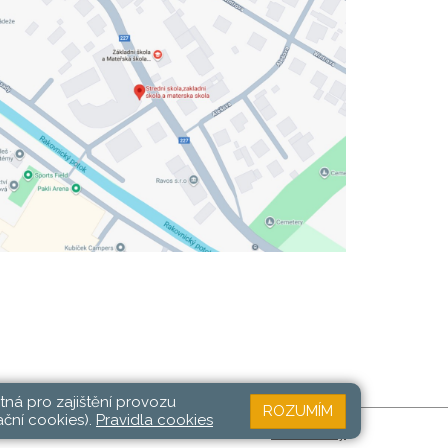
tná pro zajištění provozu
ROZUMÍM
ační cookies).
Pravidla cookies
Web školy