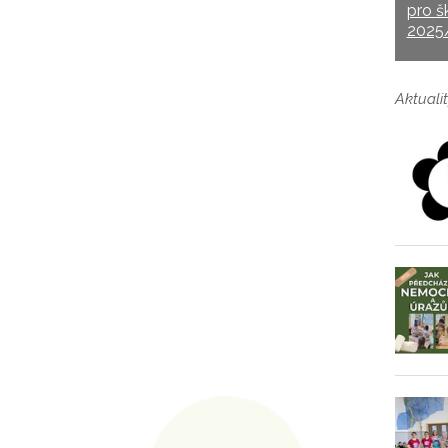
pro š
2025
Aktualit