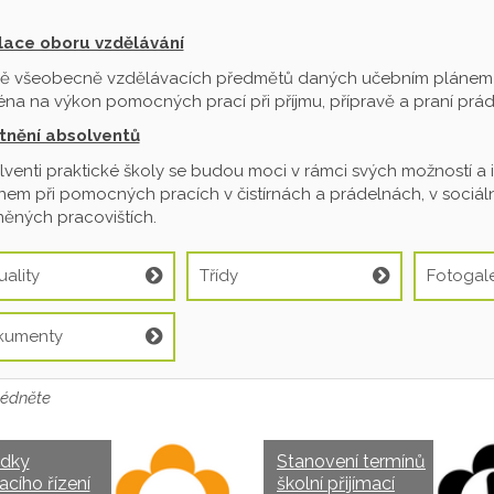
ilace oboru vzdělávání
ě všeobecně vzdělávacích předmětů daných učebním plánem je
na na výkon pomocných prací při příjmu, přípravě a praní prádl
tnění absolventů
venti praktické školy se budou moci v rámci svých možností a 
em při pomocných pracích v čistírnách a prádelnách, v sociální
ěných pracovištích.
uality
Třídy
Fotogale
kumenty
édněte
edky
Stanovení termínů
acího řízení
školní přijímací