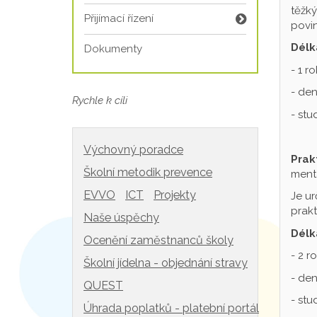
těžký
Přijímací řízení
povin
Délk
Dokumenty
- 1 r
- den
Rychle k cíli
- st
Výchovný poradce
Prak
Školní metodik prevence
mentá
EVVO
ICT
Projekty
Je ur
prakt
Naše úspěchy
Délk
Ocenění zaměstnanců školy
- 2 r
Školní jídelna - objednání stravy
- den
QUEST
- st
Úhrada poplatků - platební portál