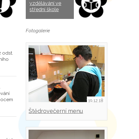
vzdělávání ve
střední škole
Fotogalerie
 odst.
ního
M
ování
emocem
19.12.18
Štědrovečerní menu