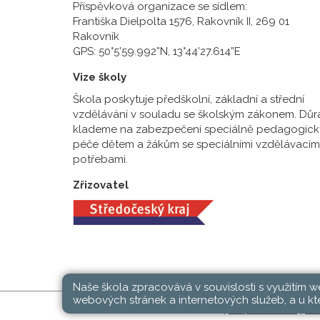
Příspěvková organizace se sídlem:
Františka Dielpolta 1576, Rakovník II, 269 01
Rakovník
GPS: 50°5’59.992”N, 13°44’27.614”E
Vize školy
Škola poskytuje předškolní, základní a střední
vzdělávání v souladu se školským zákonem. Důr
klademe na zabezpečení speciálně pedagogick
péče dětem a žákům se speciálními vzdělávacím
potřebami.
Zřizovatel
Naše škola zpracovává v souvislosti s využitím 
webových stránek a internetových služeb, a u kte
SŠ, ZŠ a MŠ Rakovník © 2026 |
Mapa stránek
|
Při