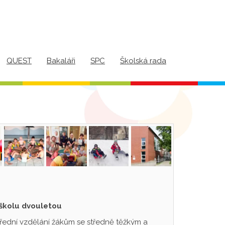
QUEST
Bakaláři
SPC
Školská rada
 školu dvouletou
třední vzdělání žákům se středně těžkým a