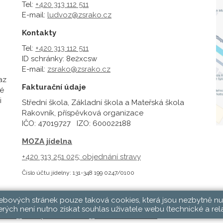
Tel:
+420 313 112 511
E-mail:
ludvoz@zsrako.cz
Kontakty
Tel:
+420 313 112 511
ID schránky: 8e2xcsw
E-mail:
zsrako@zsrako.cz
az
Fakturační údaje
é
i
Střední škola, Základní škola a Mateřská škola
Rakovník, příspěvková organizace
IČO: 47019727 IZO: 600022188
MOZA jídelna
+420 313 251 025;
objednání stravy
Číslo účtu jídelny: 131-348 199 0247/0100
webových stránek pouze taková cookies, která jsou nezbytně nu
rých není nutno získat souhlas uživatele webu (technické a rel
hlásit
|
Přístupnost stránek
|
Pravidla COOKIES