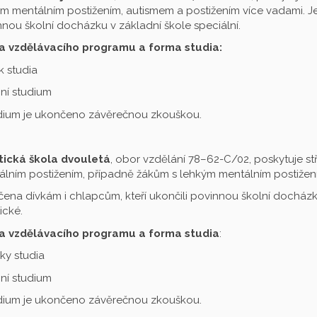
m mentálním postižením, autismem a postižením více vadami. Je 
nou školní docházku v základní škole speciální.
a vzdělávacího programu a forma studia:
ok studia
ní studium
udium je ukončeno závěrečnou zkouškou.
tická škola dvouletá
, obor vzdělání 78–62-C/02, poskytuje st
lním postižením, případně žákům s lehkým mentálním postižení
čena dívkám i chlapcům, kteří ukončili povinnou školní docházku
ické.
a vzdělávacího programu a forma studia
:
oky studia
ní studium
udium je ukončeno závěrečnou zkouškou.