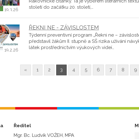
Rakovnické čítanky. Ta je výběrem literárních textů
století do začátku 20. století,…
19.3.26
ŘEKNI NE - ZÁVISLOSTEM
Týdenní preventivní program „Řekni ne – závislos
představil žákům II. stupně a SŠ rizika užívání náv
látek prostřednictvím výukových videí…
19.2.26
«
1
2
3
4
5
6
7
8
9
la
Ředitel
M
Mgr. Bc. Ludvík VOŽEH, MPA