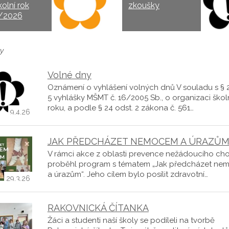
kolní rok
zkoušky
/2026
y
Volné dny
Oznámení o vyhlášení volných dnů V souladu s § 2
5 vyhlášky MŠMT č. 16/2005 Sb., o organizaci škol
roku, a podle § 24 odst. 2 zákona č. 561…
9.4.26
JAK PŘEDCHÁZET NEMOCEM A ÚRAZŮ
V rámci akce z oblasti prevence nežádoucího ch
proběhl program s tématem „Jak předcházet n
a úrazům“. Jeho cílem bylo posílit zdravotní…
29.3.26
RAKOVNICKÁ ČÍTANKA
Žáci a studenti naší školy se podíleli na tvorbě