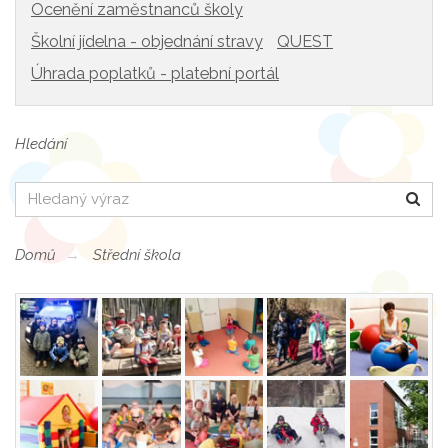
Ocenění zaměstnanců školy
Školní jídelna - objednání stravy
QUEST
Úhrada poplatků - platební portál
Hledání
Hledat
Domů
Střední škola