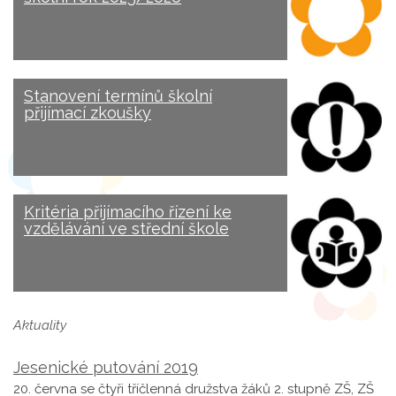
Stanovení termínů školní
přijímací zkoušky
Kritéria přijímacího řízení ke
vzdělávání ve střední škole
Aktuality
Jesenické putování 2019
20. června se čtyři tříčlenná družstva žáků 2. stupně ZŠ, ZŠ