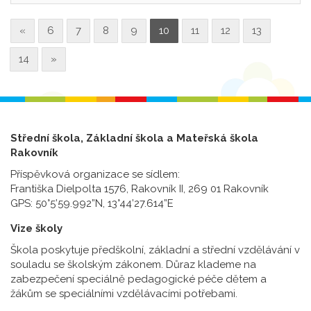
«
6
7
8
9
10
11
12
13
14
»
Střední škola, Základní škola a Mateřská škola
Rakovník
Příspěvková organizace se sídlem:
Františka Dielpolta 1576, Rakovník II, 269 01 Rakovník
GPS: 50°5’59.992”N, 13°44’27.614”E
Vize školy
Škola poskytuje předškolní, základní a střední vzdělávání v
souladu se školským zákonem. Důraz klademe na
zabezpečení speciálně pedagogické péče dětem a
žákům se speciálními vzdělávacími potřebami.