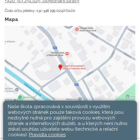
+420 313 251 025;
objednání stravy
Číslo účtu jídelny: 131-348 199 0247/0100
Mapa
Naše škola zpracovává v souvislosti s využitím
webových stránek pouze taková cookies, která jsou
nezbytně nutná pro zajištění provozu webových
stránek a internetových služeb, a u kterých není nutno
získat souhlas uživatele webu (technické a relační
cookies).
Pravidla cookies