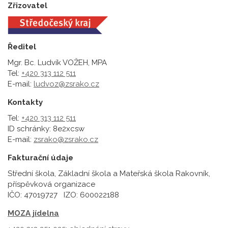
Zřizovatel
Ředitel
Mgr. Bc. Ludvík VOŽEH, MPA
Tel:
+420 313 112 511
E-mail:
ludvoz@zsrako.cz
Kontakty
Tel:
+420 313 112 511
ID schránky: 8e2xcsw
E-mail:
zsrako@zsrako.cz
Fakturační údaje
Střední škola, Základní škola a Mateřská škola Rakovník,
příspěvková organizace
IČO: 47019727 IZO: 600022188
MOZA jídelna