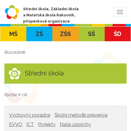
Střední škola, Základní škola
Zobra
a Mateřská škola Rakovník,
navig
příspěvková organizace
MŠ
ZŠ
ZŠS
SŠ
ŠD
Rozcestník
Střední škola
Rychle k cíli
Výchovný poradce
Školní metodik prevence
EVVO
ICT
Projekty
Naše úspěchy