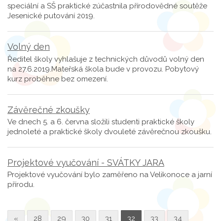
speciální a SŠ praktické zúčastnila přírodovědné soutěže
Jesenické putování 2019.
Volný den
Ředitel školy vyhlašuje z technických důvodů volný den
na 27.6.2019.Mateřská škola bude v provozu. Pobytový
kurz proběhne bez omezení.
Závěrečné zkoušky
Ve dnech 5. a 6. června složili studenti praktické školy
jednoleté a praktické školy dvouleté závěrečnou zkoušku.
Projektové vyučování - SVÁTKY JARA
Projektové vyučování bylo zaměřeno na Velikonoce a jarní
přírodu.
«
28
29
30
31
32
33
34