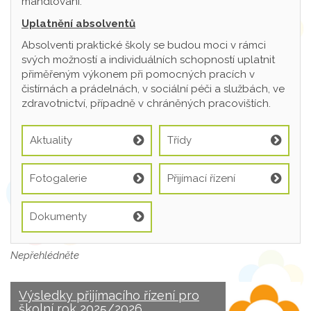
mandlování.
Uplatnění absolventů
Absolventi praktické školy se budou moci v rámci
svých možností a individuálních schopností uplatnit
přiměřeným výkonem při pomocných pracích v
čistírnách a prádelnách, v sociální péči a službách, ve
zdravotnictví, případně v chráněných pracovištích.
Aktuality
Třídy
Fotogalerie
Přijímací řízení
Dokumenty
Nepřehlédněte
Výsledky přijímacího řízení pro
školní rok 2025/2026