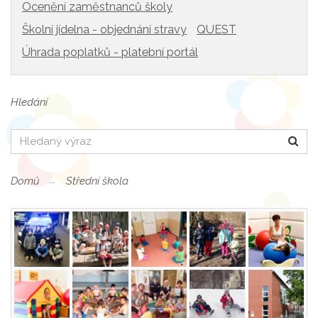
Ocenění zaměstnanců školy
Školní jídelna - objednání stravy
QUEST
Úhrada poplatků - platební portál
Hledání
Hledat
Domů
Střední škola