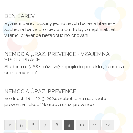
DEN BAREV
Význam barev, odstíny jednotlivých barev a hlavně –
společná barva pro celou třídu. To bylo náplní aktivit
v rámci prevence nežádoucího chování.
NEMOC A ÚRAZ, PREVENCE - VZÁJEMNÁ
SPOLUPRÁCE
Studenti naší SŠ se úžasně zapojili do projektu „Nemoc a
úraz, prevence“.
NEMOC A ÚRAZ, PREVENCE
Ve dnech 18. - 22. 3. 2024 proběhla na naší škole
preventivní akce "Nemoc a úraz, prevence".
«
5
6
7
8
9
10
11
12