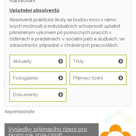
mandlování.
Uplatnění absolventů
Absolventi praktické školy se budou moci v rámci
svých možností a individuálních schopností uplatnit
přiměřeným výkonem při pomocných pracích v
čistírnách a prádelnách, v sociální péči a službách, ve
zdravotnictví, případně v chráněných pracovištích.
Aktuality
Třídy
Fotogalerie
Přijímací řízení
Dokumenty
Nepřehlédněte
Výsledky přijímacího řízení pro
školní rok 2025/2026