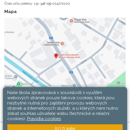
Číslo účtu jídelny: 131-348 199 0247/0100
Mapa
Naše škola zpracovává v souvislosti s využitím
webových stránek pouze taková cookies, která jsou
nezbytně nutná pro zajištění provozu webových
stránek a internetových služeb, a u kterých není nutno
získat souhlas uživatele webu (technické a relační
cookies).
Pravidla cookies
ROZUMÍM
SŠ, ZŠ a MŠ Rakovník © 2026 |
Mapa stránek
|
Web