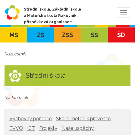
Střední škola, Základní škola
Zobra
a Mateřská škola Rakovník,
navig
příspěvková organizace
MŠ
ZŠ
ZŠS
SŠ
ŠD
Rozcestník
Střední škola
Rychle k cíli
Výchovný poradce
Školní metodik prevence
EVVO
ICT
Projekty
Naše úspěchy