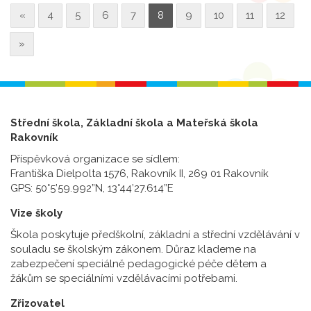
«
4
5
6
7
8
9
10
11
12
»
Střední škola, Základní škola a Mateřská škola
Rakovník
Příspěvková organizace se sídlem:
Františka Dielpolta 1576, Rakovník II, 269 01 Rakovník
GPS: 50°5’59.992”N, 13°44’27.614”E
Vize školy
Škola poskytuje předškolní, základní a střední vzdělávání v
souladu se školským zákonem. Důraz klademe na
zabezpečení speciálně pedagogické péče dětem a
žákům se speciálními vzdělávacími potřebami.
Zřizovatel