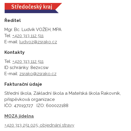
Ředitel
Mgr. Bc. Ludvík VOŽEH, MPA
Tel:
+420 313 112 511
E-mail:
ludvoz@zsrako.cz
Kontakty
Tel:
+420 313 112 511
ID schránky: 8e2xcsw
E-mail:
zsrako@zsrako.cz
Fakturační údaje
Střední škola, Základní škola a Mateřská škola Rakovník,
příspěvková organizace
IČO: 47019727 IZO: 600022188
MOZA jídelna
+420 313 251 025;
objednání stravy