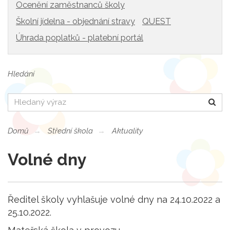
Ocenění zaměstnanců školy
Školní jídelna - objednání stravy
QUEST
Úhrada poplatků - platební portál
Hledání
Hledat
Domů
Střední škola
Aktuality
Volné dny
Ředitel školy vyhlašuje volné dny na 24.10.2022 a
25.10.2022.