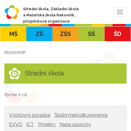
Střední škola, Základní škola
Zobra
a Mateřská škola Rakovník,
navig
příspěvková organizace
MŠ
ZŠ
ZŠS
SŠ
ŠD
Rozcestník
Střední škola
Rychle k cíli
Výchovný poradce
Školní metodik prevence
EVVO
ICT
Projekty
Naše úspěchy