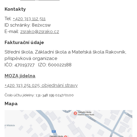
Kontakty
Tel:
+420 313 112 511
ID schránky: 8e2xcsw
E-mail:
zsrako@zsrako.cz
Fakturační údaje
Střední škola, Základní škola a Mateřská škola Rakovník,
příspěvková organizace
IČO: 47019727 IZO: 600022188
MOZA jídelna
+420 313 251 025;
objednání stravy
Číslo účtu jídelny: 131-348 199 0247/0100
Mapa