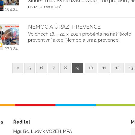
Studenti naší SŠ se úžasně zapojili do projektu „
úraz, prevence“.
15.4.24
NEMOC A ÚRAZ, PREVENCE
Ve dnech 18. - 22. 3. 2024 proběhla na naší škole
preventivní akce "Nemoc a úraz, prevence".
27.3.24
«
5
6
7
8
9
10
11
12
13
la
Ředitel
M
Mgr. Bc. Ludvík VOŽEH, MPA