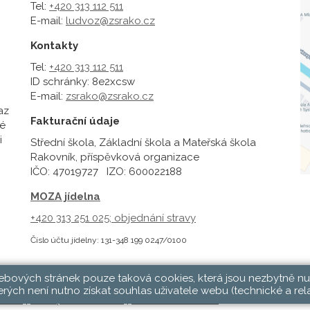
Tel:
+420 313 112 511
E-mail:
ludvoz@zsrako.cz
Kontakty
Tel:
+420 313 112 511
ID schránky: 8e2xcsw
E-mail:
zsrako@zsrako.cz
az
Fakturační údaje
é
i
Střední škola, Základní škola a Mateřská škola
Rakovník, příspěvková organizace
IČO: 47019727 IZO: 600022188
MOZA jídelna
+420 313 251 025;
objednání stravy
Číslo účtu jídelny: 131-348 199 0247/0100
webových stránek pouze taková cookies, která jsou nezbytně nu
rých není nutno získat souhlas uživatele webu (technické a rel
hlásit
|
Přístupnost stránek
|
Pravidla COOKIES