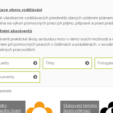
ilace oboru vzdělávání
ě všeobecně vzdělávacích předmětů daných učebním plánem je
na na výkon pomocných prací při příjmu, přípravě a praní prádl
tnění absolventů
venti praktické školy se budou moci v rámci svých možností a 
em při pomocných pracích v čistírnách a prádelnách, v sociální
ěných pracovištích.
uality
Třídy
Fotogale
kumenty
édněte
edky
Stanovení termínů
acího řízení
školní přijímací