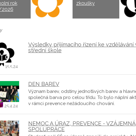
kolní rok
zkoušky
/2026
y
Výsledky přijímacího řízení ke vzdělávání
střední škole
15.5.24
DEN BAREV
Význam barev, odstíny jednotlivých barev a hlavn
společná barva pro celou třídu. To bylo náplní akti
v rámci prevence nežádoucího chování.
25.4.24
NEMOC A ÚRAZ, PREVENCE - VZÁJEMNÁ
SPOLUPRÁCE