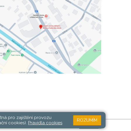
tná pro zajištění provozu
ROZUMÍM
ační cookies).
Pravidla cookies
Web školy