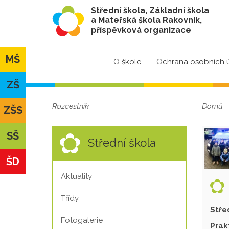
Střední škola, Základní škola
a Mateřská škola Rakovník,
příspěvková organizace
MŠ
O škole
Ochrana osobních 
ZŠ
Rozcestník
Domů
ZŠS
SŠ
Střední škola
ŠD
Aktuality
Třídy
Stře
Fotogalerie
Prak