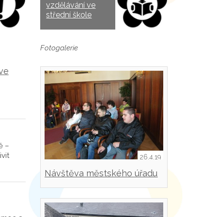
vzdělávání ve
střední škole
Fotogalerie
 ve
ě –
vit
26.4.19
Návštěva městského úřadu