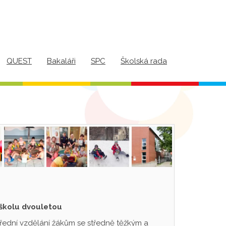
QUEST
Bakaláři
SPC
Školská rada
 školu dvouletou
třední vzdělání žákům se středně těžkým a