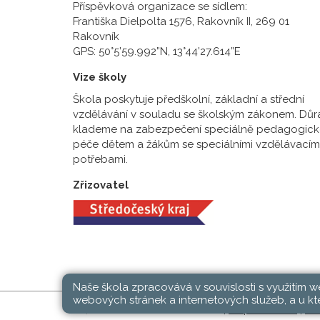
Příspěvková organizace se sídlem:
Františka Dielpolta 1576, Rakovník II, 269 01
Rakovník
GPS: 50°5’59.992”N, 13°44’27.614”E
Vize školy
Škola poskytuje předškolní, základní a střední
vzdělávání v souladu se školským zákonem. Důr
klademe na zabezpečení speciálně pedagogick
péče dětem a žákům se speciálními vzdělávacím
potřebami.
Zřizovatel
Naše škola zpracovává v souvislosti s využitím 
webových stránek a internetových služeb, a u kte
SŠ, ZŠ a MŠ Rakovník © 2026 |
Mapa stránek
|
Při