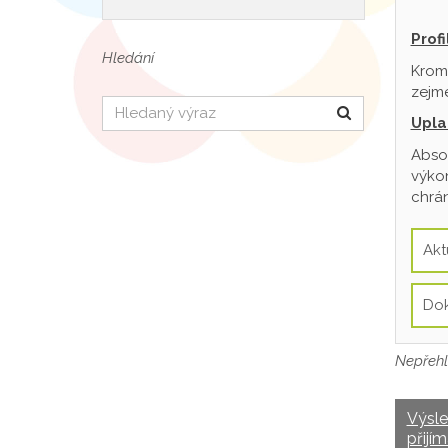
Prof
Hledání
Krom
zejmé
Hledat
Upla
Absol
výkon
chrán
Akt
Do
Nepřehl
Výsl
přijím