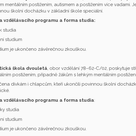
m mentálním postižením, autismem a postižením více vadami. Je 
nou školní docházku v základní škole speciální.
a vzdělávacího programu a forma studia:
ok studia
ní studium
udium je ukončeno závěrečnou zkouškou.
tická škola dvouletá
, obor vzdělání 78–62-C/02, poskytuje st
lním postižením, případně žákům s lehkým mentálním postižení
čena dívkám i chlapcům, kteří ukončili povinnou školní docházku
ické.
a vzdělávacího programu a forma studia
:
oky studia
ní studium
udium je ukončeno závěrečnou zkouškou.