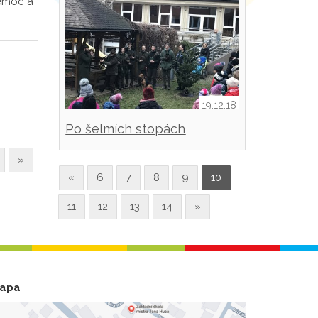
Nemoc a
19.12.18
Po šelmích stopách
»
«
6
7
8
9
10
11
12
13
14
»
apa