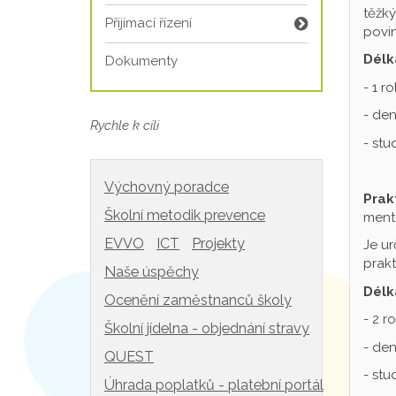
těžký
Přijímací řízení
povin
Délk
Dokumenty
- 1 r
- den
Rychle k cíli
- st
Výchovný poradce
Prak
Školní metodik prevence
mentá
EVVO
ICT
Projekty
Je ur
prakt
Naše úspěchy
Délk
Ocenění zaměstnanců školy
- 2 r
Školní jídelna - objednání stravy
- den
QUEST
- st
Úhrada poplatků - platební portál