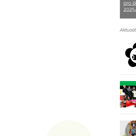
pro š
2025
Aktualit