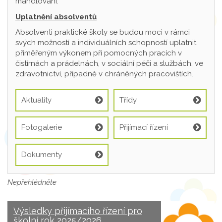
mandlování.
Uplatnění absolventů
Absolventi praktické školy se budou moci v rámci
svých možností a individuálních schopností uplatnit
přiměřeným výkonem při pomocných pracích v
čistírnách a prádelnách, v sociální péči a službách, ve
zdravotnictví, případně v chráněných pracovištích.
Aktuality
Třídy
Fotogalerie
Přijímací řízení
Dokumenty
Nepřehlédněte
Výsledky přijímacího řízení pro
školní rok 2025/2026