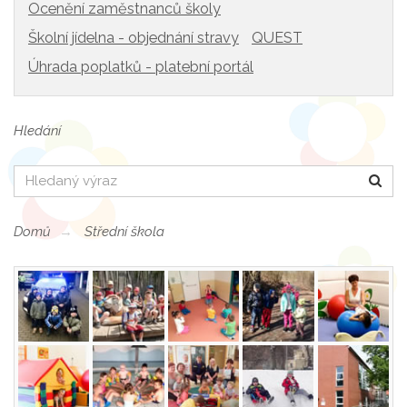
Ocenění zaměstnanců školy
Školní jídelna - objednání stravy
QUEST
Úhrada poplatků - platební portál
Hledání
Hledat
Domů
Střední škola