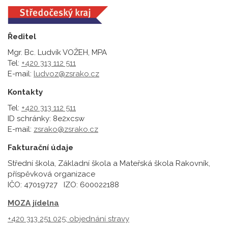
Ředitel
Mgr. Bc. Ludvík VOŽEH, MPA
Tel:
+420 313 112 511
E-mail:
ludvoz@zsrako.cz
Kontakty
Tel:
+420 313 112 511
ID schránky: 8e2xcsw
E-mail:
zsrako@zsrako.cz
Fakturační údaje
Střední škola, Základní škola a Mateřská škola Rakovník,
příspěvková organizace
IČO: 47019727 IZO: 600022188
MOZA jídelna
+420 313 251 025;
objednání stravy