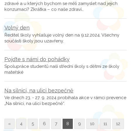
zdravé a u kterých bychom se měli zamyslet nad jejich
konzumací? Zkrátka – co naše zdraví…
Volný den
Ředitel školy vyhlašuje volný den na 9.12.2024. Všechny
součásti školy jsou uzavřeny.
Pojďte s námi do pohádky
Spolupráce studentů naší střední školy s dětmi ze školy
mateřské
Na silnici, na ulici bezpečně
Ve dnech 23. - 27. 9. 2024 probíhala akce v rámci prevence
„Na silnici, na ulici bezpečně“.
«
4
5
6
7
8
9
10
11
12