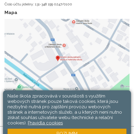
Číslo účtu jídelny: 131-348 199 0247/0100
Mapa
Naše škola zpracovává v souvislosti s využitím
webových stránek pouze taková cookies, která jsou
nezbytně nutná pro zajištění provozu webových
stránek a internetových služeb, a u kterých není nutno
získat souhlas uživatele webu (technické a relační
cookies).
Pravidla cookies
ROZUMÍM
SŠ, ZŠ a MŠ Rakovník © 2026 |
Mapa stránek
|
Web