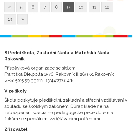
«
5
6
7
8
9
10
11
12
13
»
Střední škola, Základní škola a Mateřská škola
Rakovník
Příspěvková organizace se sídlem:
Františka Dielpolta 1576, Rakovník II, 269 01 Rakovník
GPS: 50°5’59.992”N, 13°44’27.614”E
Vize školy
Škola poskytuje předškolní, základní a střední vzdělávání v
souladu se školským zákonem. Důraz klademe na
zabezpečení speciálně pedagogické péče dětem a
žákům se speciálními vzdělávacími potřebami.
Zřizovatel