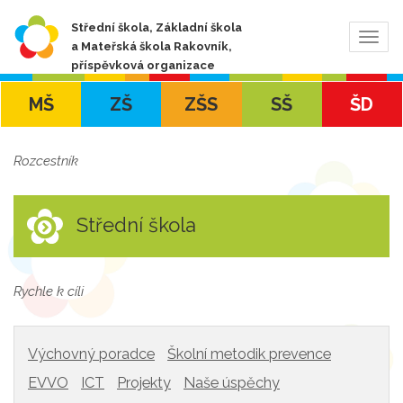
Střední škola, Základní škola
Zobra
a Mateřská škola Rakovník,
navig
příspěvková organizace
MŠ
ZŠ
ZŠS
SŠ
ŠD
Rozcestník
Střední škola
Rychle k cíli
Výchovný poradce
Školní metodik prevence
EVVO
ICT
Projekty
Naše úspěchy