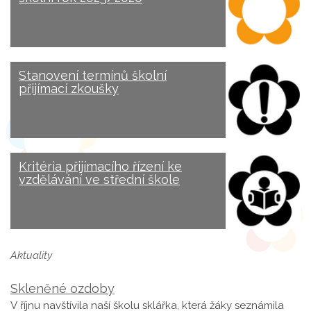
Stanovení termínů školní
přijímací zkoušky
Kritéria přijímacího řízení ke
vzdělávání ve střední škole
Aktuality
Skleněné ozdoby
V říjnu navštívila naší školu sklářka, která žáky seznámila