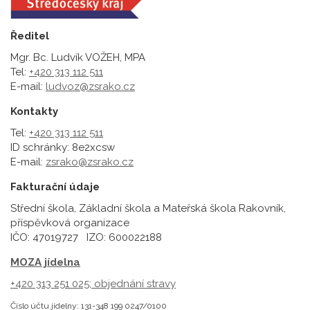
Ředitel
Mgr. Bc. Ludvík VOŽEH, MPA
Tel:
+420 313 112 511
E-mail:
ludvoz@zsrako.cz
Kontakty
Tel:
+420 313 112 511
ID schránky: 8e2xcsw
E-mail:
zsrako@zsrako.cz
Fakturační údaje
Střední škola, Základní škola a Mateřská škola Rakovník,
příspěvková organizace
IČO: 47019727 IZO: 600022188
MOZA jídelna
+420 313 251 025;
objednání stravy
Číslo účtu jídelny: 131-348 199 0247/0100