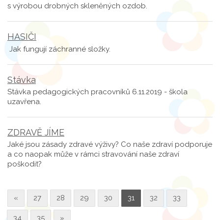
s výrobou drobných skleněných ozdob.
HASIČI
Jak fungují záchranné složky.
Stávka
Stávka pedagogických pracovníků 6.11.2019 - škola
uzavřena.
ZDRAVĚ JÍME
Jaké jsou zásady zdravé výživy? Co naše zdraví podporuje
a co naopak může v rámci stravování naše zdraví
poškodit?
«
27
28
29
30
31
32
33
34
35
»