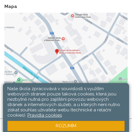
Mapa
Naše škola zpracovává v souvislosti s využitím
webových stránek pouze taková cookies, která jsou
nezbytně nutná pro zajištění provozu webových
stránek a internetových služeb, a u kterých není nutno
získat souhlas uživatele webu (technické a relační
cookies).
Pravidla cookies
ROZUMÍM
SŠ, ZŠ a MŠ Rakovník © 2026 |
Mapa stránek
|
Web