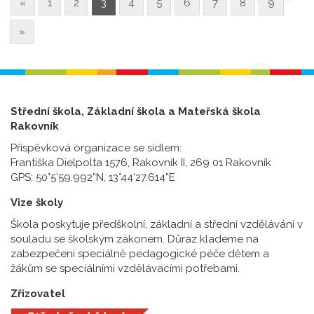
«
1
2
3
4
5
6
7
8
9
»
Střední škola, Základní škola a Mateřská škola
Rakovník
Příspěvková organizace se sídlem:
Františka Dielpolta 1576, Rakovník II, 269 01 Rakovník
GPS: 50°5’59.992”N, 13°44’27.614”E
Vize školy
Škola poskytuje předškolní, základní a střední vzdělávání v
souladu se školským zákonem. Důraz klademe na
zabezpečení speciálně pedagogické péče dětem a
žákům se speciálními vzdělávacími potřebami.
Zřizovatel