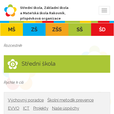
Střední škola, Základní škola
Zobra
a Mateřská škola Rakovník,
navig
příspěvková organizace
MŠ
ZŠ
ZŠS
SŠ
ŠD
Rozcestník
Střední škola
Rychle k cíli
Výchovný poradce
Školní metodik prevence
EVVO
ICT
Projekty
Naše úspěchy