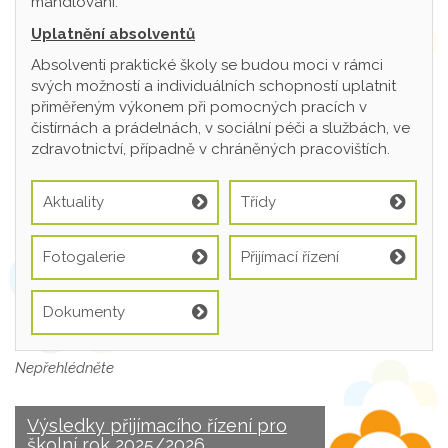
mandlování.
Uplatnění absolventů
Absolventi praktické školy se budou moci v rámci
svých možností a individuálních schopností uplatnit
přiměřeným výkonem při pomocných pracích v
čistírnách a prádelnách, v sociální péči a službách, ve
zdravotnictví, případně v chráněných pracovištích.
Aktuality
Třídy
Fotogalerie
Přijímací řízení
Dokumenty
Nepřehlédněte
Výsledky přijímacího řízení pro
školní rok 2025/2026