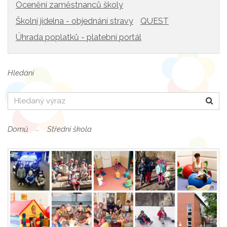
Ocenění zaměstnanců školy
Školní jídelna - objednání stravy
QUEST
Úhrada poplatků - platební portál
Hledání
Hledat
Domů
Střední škola