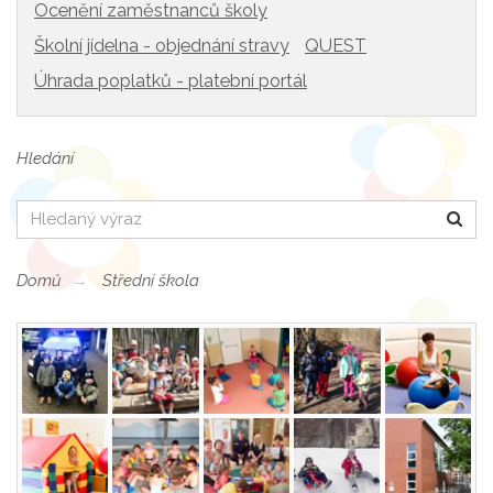
Ocenění zaměstnanců školy
Školní jídelna - objednání stravy
QUEST
Úhrada poplatků - platební portál
Hledání
Hledat
Domů
Střední škola