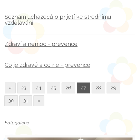
Seznam uchazečů o přijetí ke střednímu
vzdělávání
Zdraví a nemoc - prevence
Co je zdravé a co ne - prevence
«
23
24
25
26
27
28
29
30
31
»
Fotogalerie