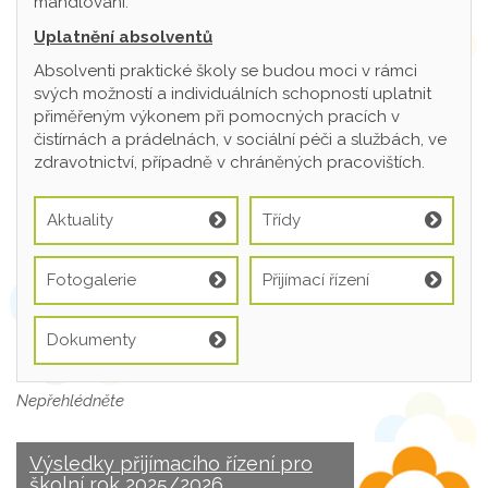
mandlování.
Uplatnění absolventů
Absolventi praktické školy se budou moci v rámci
svých možností a individuálních schopností uplatnit
přiměřeným výkonem při pomocných pracích v
čistírnách a prádelnách, v sociální péči a službách, ve
zdravotnictví, případně v chráněných pracovištích.
Aktuality
Třídy
Fotogalerie
Přijímací řízení
Dokumenty
Nepřehlédněte
Výsledky přijímacího řízení pro
školní rok 2025/2026