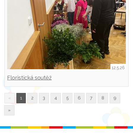
12.5.26
Floristická soutěž
«
1
2
3
4
5
6
7
8
9
»