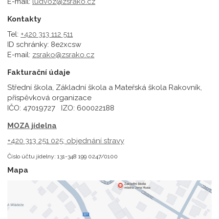
E-mail:
ludvoz@zsrako.cz
Kontakty
Tel:
+420 313 112 511
ID schránky: 8e2xcsw
E-mail:
zsrako@zsrako.cz
Fakturační údaje
Střední škola, Základní škola a Mateřská škola Rakovník,
příspěvková organizace
IČO: 47019727 IZO: 600022188
MOZA jídelna
+420 313 251 025;
objednání stravy
Číslo účtu jídelny: 131-348 199 0247/0100
Mapa