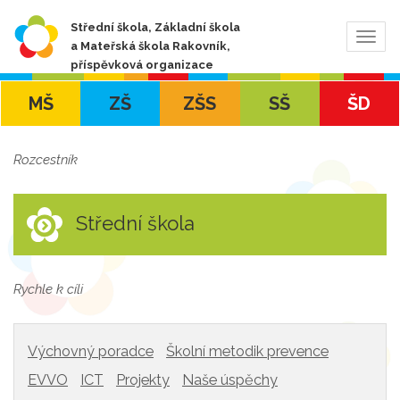
Střední škola, Základní škola
Zobra
a Mateřská škola Rakovník,
navig
příspěvková organizace
MŠ
ZŠ
ZŠS
SŠ
ŠD
Rozcestník
Střední škola
Rychle k cíli
Výchovný poradce
Školní metodik prevence
EVVO
ICT
Projekty
Naše úspěchy